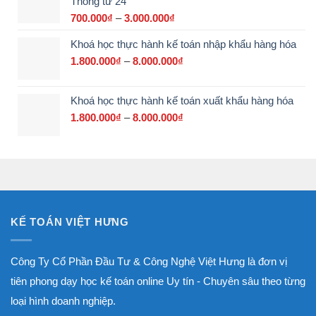
Thông tư 24
3.200.000₫
đến
700.000
₫
–
3.000.000
₫
Khoảng
17.500.000₫
giá:
Khoá học thực hành kế toán nhập khẩu hàng hóa
từ
700.000₫
1.800.000
₫
–
8.000.000
₫
Khoảng
đến
giá:
3.000.000₫
từ
Khoá học thực hành kế toán xuất khẩu hàng hóa
1.800.000₫
đến
1.800.000
₫
–
8.000.000
₫
Khoảng
8.000.000₫
giá:
từ
1.800.000₫
đến
8.000.000₫
KẾ TOÁN VIỆT HƯNG
Công Ty Cổ Phần Đầu Tư & Công Nghệ Việt Hưng là đơn vị
tiên phong dạy học kế toán online Uy tín - Chuyên sâu theo từng
loại hình doanh nghiệp.