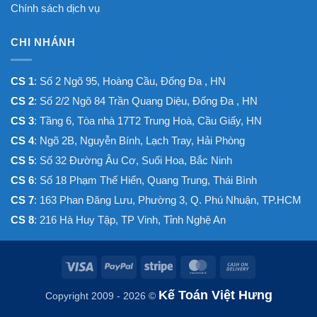
Chính sách dịch vụ
CHI NHÁNH
CS 1
: Số 2 Ngõ 95, Hoàng Cầu, Đống Đa , HN
CS 2
: Số 2/2 Ngõ 84 Trần Quang Diệu, Đống Đa , HN
CS 3
: Tầng 6, Tòa nhà 17T2 Trung Hoà, Cầu Giấy, HN
CS 4
: Ngõ 2B, Nguyễn Bính, Lạch Tray, Hải Phòng
CS 5
: Số 32 Đường Âu Cơ, Suối Hoa, Bắc Ninh
CS 6
: Số 18 Phạm Thế Hiển, Quang Trung, Thái Bình
CS 7
: 163 Phan Đăng Lưu, Phường 3, Q. Phú Nhuận, TP.HCM
CS 8
: 216 Hà Huy Tập, TP Vinh, Tỉnh Nghệ An
Visa
PayPal
Stripe
MasterCard
Cash
On
Kế Toán Việt Hưng
Copyright 2009 - 2026 ©
Delivery