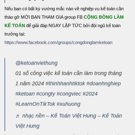
Nếu bạn có bất kỳ vướng mắc nào về nghiệp vụ kế toán cần
tháo gỡ MỜI BẠN THAM GIA group FB
CỘNG ĐỒNG LÀM
KẾ TOÁN
để giải đáp NGAY LẬP TỨC bởi đội ngũ kế toán
trưởng tại:
https://www.facebook.com/groups/congdonglamketoan
@ketoanviethung
01 số công việc kế toán cần làm trong tháng
1 năm 2024
#thinhhanhtiktok
#doanhnghiep
#ketoan
#congty
#congviec
#2024
#LearnOnTikTok
#xuhuong
♬ nhạc nền – Kế Toán Việt Hưng – Kế Toán
Việt Hưng