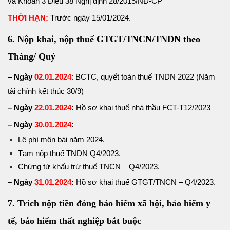
và Khoản 3 Điều 38 Nghị định 28/2015/NĐ-CP
THỜI HẠN:
Trước ngày 15/01/2024.
6. Nộp khai, nộp thuế GTGT/TNCN/TNDN theo
Tháng/ Quý
–
Ngày
02.01.2024
: BCTC, quyết toán thuế TNDN 2022 (Năm
tài chính kết thúc 30/9)
– Ngày
22.01.2024
:
Hồ sơ khai thuế nhà thầu FCT-T12/2023
– Ngày
30.01.2024
:
Lệ phí môn bài năm 2024.
Tạm nộp thuế TNDN Q4/2023.
Chứng từ khấu trừ thuế TNCN – Q4/2023.
– Ngày
31.01.2024
:
Hồ sơ khai thuế GTGT/TNCN – Q4/2023.
7. Trích nộp tiền đóng bảo hiểm xã hội, bảo hiểm y
tế, bảo hiểm thất nghiệp bắt buộc