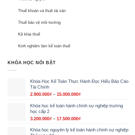
Thuế khoán và thuê tài sản
Thuế bảo vệ môi trường
Kê khai thuế
Kinh nghiệm làm kế toán thuế
KHÓA HỌC NỔI BẬT
Khóa Học Kế Toán Thực Hành Đọc Hiểu Báo Cáo
Tài Chính
2.900.000
₫
–
15.000.000
₫
Khoảng
giá:
Khóa học kế toán hành chính sự nghiệp trường
từ
học cấp 2
2.900.000₫
đến
3.200.000
₫
–
17.500.000
₫
Khoảng
15.000.000₫
giá:
Khóa học nguyên lý kế toán hành chính sự nghiệp
từ