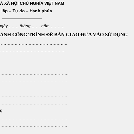
 XÃ HỘI CHỦ NGHĨA VIỆT NAM
 lập – Tự do – Hạnh phúc
—————————–
ngày ……. tháng …… năm ……….
ÀNH CÔNG TRÌNH ĐỂ BÀN GIAO ĐƯA VÀO SỬ DỤNG
…………………………………………………..
…………………………………………………….
vụ: ………………………………………….
 vụ: …………………………………………
 vụ: …………………………………………
 vụ: …………………………………………
ệ:
 vụ: …………………………………………
 vụ: …………………………………………