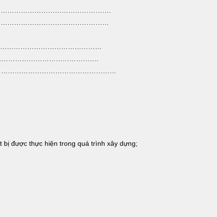
vụ: ………………………………………….
 vụ: …………………………………………
. năm …………………………………………
. năm ……………………………………….
…………………………………………………
ết bị được thực hiện trong quá trình xây dựng;