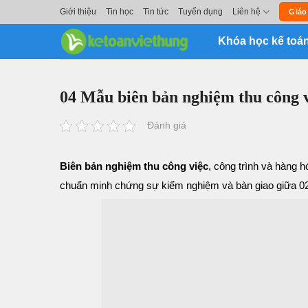
Skip
Giới thiệu
Tin học
Tin tức
Tuyển dụng
Liên hệ
Giáo
to
Khóa học kế toá
content
04 Mẫu biên bản nghiệm thu công v
Đánh giá
Biên bản nghiệm thu công việc
, công trình và hàng 
chuẩn minh chứng sự kiểm nghiệm và bàn giao giữa 02 b