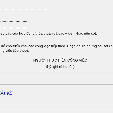
…………………………………………..
………………….
………………….
 yêu cầu của hợp đồng/thỏa thuận và các ý kiến khác nếu có).
 cho triển khai các công việc tiếp theo. Hoặc ghi rõ những sai sót (n
ng việc tiếp theo).
NGƯỜI THỰC HIỆN CÔNG VIỆC
(Ký, ghi rõ họ tên)
TẢI VỀ