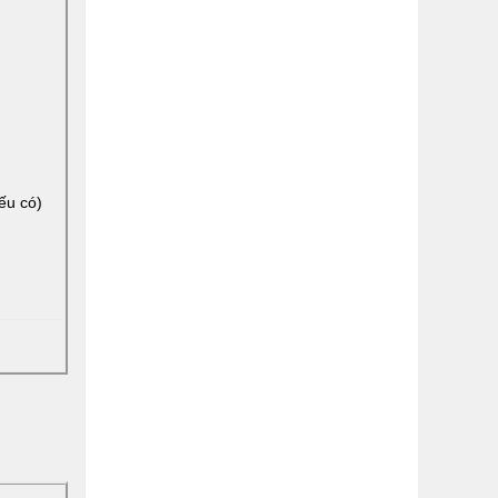
ếu có)