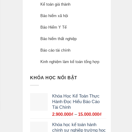
Kế toán giá thành
Bảo hiểm xã hội
Bảo Hiểm Y Tế
Bảo hiểm thất nghiệp
Báo cáo tài chính
Kinh nghiệm làm kế toán tổng hợp
KHÓA HỌC NỔI BẬT
Khóa Học Kế Toán Thực
Hành Đọc Hiểu Báo Cáo
Tài Chính
2.900.000
₫
–
15.000.000
₫
Khoảng
giá:
Khóa học kế toán hành
từ
chính sự nghiệp trường học
2.900.000₫