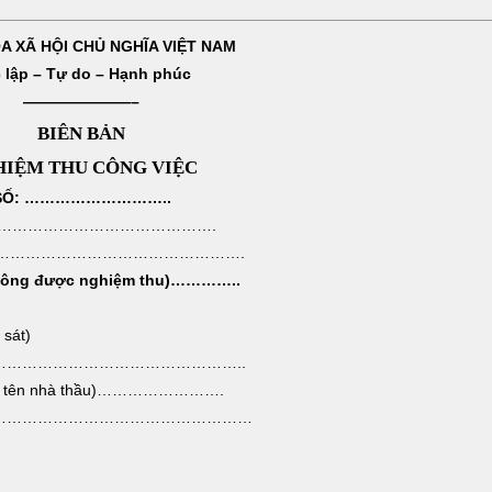
 XÃ HỘI CHỦ NGHĨA VIỆT NAM
 lập – Tự do – Hạnh phúc
———————–
BIÊN BẢN
IỆM THU CÔNG VIỆC
SỐ: ………………………..
……………………………………….
……………………………………………….
công được nghiệm thu)…………..
 sát)
 ………………………………………………..
i tên nhà thầu)…………………….
……………………………………………………