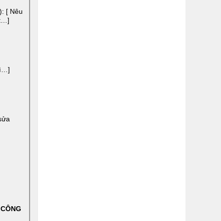
): [ Nêu
t…]
rì…]
sửa
Ị CÔNG