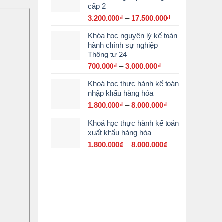
cấp 2
đến
15.000.000₫
3.200.000
₫
–
17.500.000
₫
Khoảng
giá:
Khóa học nguyên lý kế toán
từ
hành chính sự nghiệp
3.200.000₫
Thông tư 24
đến
17.500.000₫
700.000
₫
–
3.000.000
₫
Khoảng
giá:
Khoá học thực hành kế toán
từ
nhập khẩu hàng hóa
700.000₫
đến
1.800.000
₫
–
8.000.000
₫
Khoảng
3.000.000₫
giá:
Khoá học thực hành kế toán
từ
xuất khẩu hàng hóa
1.800.000₫
đến
1.800.000
₫
–
8.000.000
₫
Khoảng
8.000.000₫
giá:
từ
1.800.000₫
đến
8.000.000₫