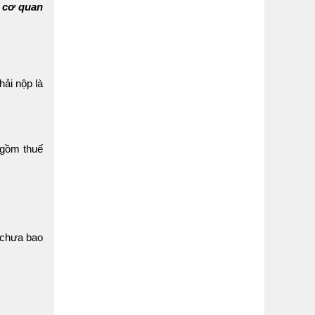
, cơ quan
ải nộp là
 gồm thuế
 chưa bao