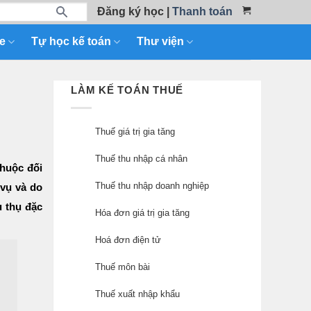
Đăng ký học
|
Thanh toán
e
Tự học kế toán
Thư viện
LÀM KẾ TOÁN THUẾ
Thuế giá trị gia tăng
Thuế thu nhập cá nhân
thuộc đối
Thuế thu nhập doanh nghiệp
 vụ và do
u thụ đặc
Hóa đơn giá trị gia tăng
Hoá đơn điện tử
Thuế môn bài
Thuế xuất nhập khẩu