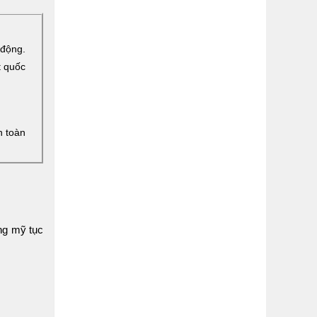
 động.
t quốc
n toàn
ng mỹ tục