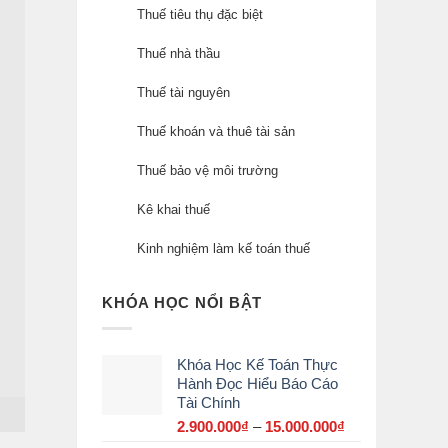
Thuế tiêu thụ đặc biệt
Thuế nhà thầu
Thuế tài nguyên
Thuế khoán và thuê tài sản
Thuế bảo vệ môi trường
Kê khai thuế
Kinh nghiệm làm kế toán thuế
KHÓA HỌC NỔI BẬT
Khóa Học Kế Toán Thực
Hành Đọc Hiểu Báo Cáo
Tài Chính
2.900.000
₫
–
15.000.000
₫
Khoảng
giá: