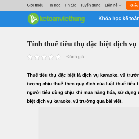
Skip
Giới thiệu
Tin học
Tin tức
Tuyển dụng
Liên hệ
Giáo
to
Khóa học kế toá
content
Tính thuế tiêu thụ đặc biệt dịch v
Đánh giá
Thuế tiêu thụ đặc biệt là dịch vụ karaoke, vũ trư
tượng chịu thuế theo quy định của luật thuế tiêu 
người tiêu dùng chịu khi mua hàng hóa, sử dụng d
biệt dịch vụ karaoke, vũ trường qua bài viết.