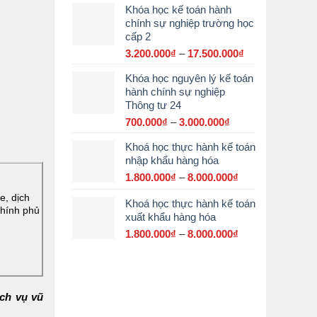
Khóa học kế toán hành
từ
chính sự nghiệp trường học
2.900.000₫
cấp 2
đến
15.000.000₫
3.200.000
₫
–
17.500.000
₫
Khoảng
giá:
Khóa học nguyên lý kế toán
từ
hành chính sự nghiệp
3.200.000₫
Thông tư 24
đến
17.500.000₫
700.000
₫
–
3.000.000
₫
Khoảng
giá:
Khoá học thực hành kế toán
từ
nhập khẩu hàng hóa
700.000₫
đến
1.800.000
₫
–
8.000.000
₫
Khoảng
3.000.000₫
giá:
e, dịch
Khoá học thực hành kế toán
từ
Chính phủ
xuất khẩu hàng hóa
1.800.000₫
đến
1.800.000
₫
–
8.000.000
₫
Khoảng
8.000.000₫
giá:
từ
1.800.000₫
đến
ịch vụ vũ
8.000.000₫