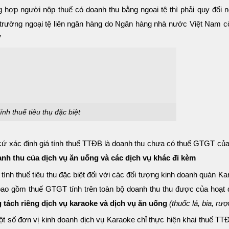
ợp người nộp thuế có doanh thu bằng ngoại tệ thì phải quy đổi ng
ị trường ngoại tệ liên ngân hàng do Ngân hàng nhà nước Việt Nam cô
”
ính thuế tiêu thụ đặc biệt
cứ xác định giá tính thuế TTĐB là doanh thu chưa có thuế GTGT của
nh thu của dịch vụ ăn uống và các dịch vụ khác đi kèm
ính thuế tiêu thu đặc biệt đối với các đối tượng kinh doanh quán Ka
ao gồm thuế GTGT tính trên toàn bộ doanh thu thu được của hoạt 
 tách riêng dịch vụ karaoke và dịch vụ ăn uống
(thuốc lá, bia, rư
ột số đơn vị kinh doanh dịch vụ Karaoke chỉ thực hiện khai thuế TT