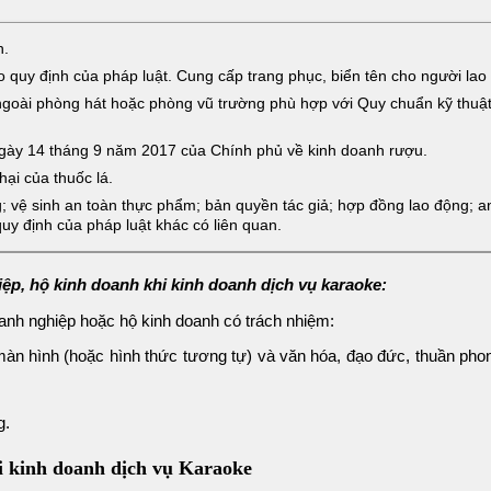
h.
o quy định của pháp luật. Cung cấp trang phục, biển tên cho người lao
ngoài phòng hát hoặc phòng vũ trường phù hợp với Quy chuẩn kỹ thuậ
ngày 14 tháng 9 năm 2017 của Chính phủ về kinh doanh rượu.
hại của thuốc lá.
g; vệ sinh an toàn thực phẩm; bản quyền tác giả; hợp đồng lao động; a
uy định của pháp luật khác có liên quan.
ệp, hộ kinh doanh khi kinh doanh dịch vụ karaoke:
oanh nghiệp hoặc hộ kinh doanh có trách nhiệm:
 màn hình (hoặc hình thức tương tự) và văn hóa, đạo đức, thuần pho
g.
với kinh doanh dịch vụ Karaoke