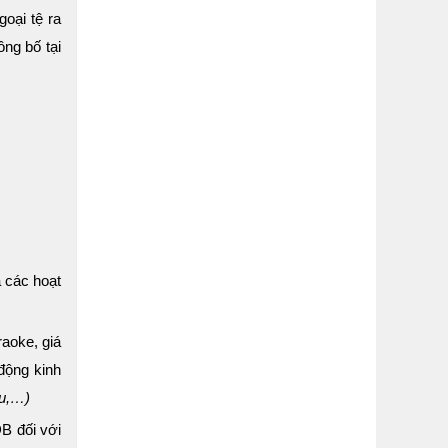
oại tệ ra
ng bố tại
 các hoạt
raoke, giá
động kinh
ợu,…)
ĐB đối với