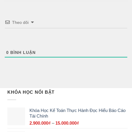
Theo dõi
0
BÌNH LUẬN
KHÓA HỌC NỔI BẬT
Khóa Học Kế Toán Thực Hành Đọc Hiểu Báo Cáo
Tài Chính
2.900.000
₫
–
15.000.000
₫
Khoảng
giá: