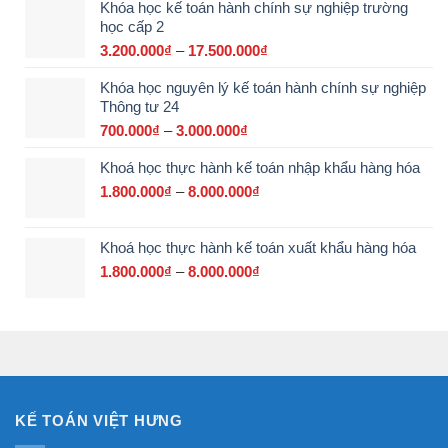
Khóa học kế toán hành chính sự nghiệp trường
từ
học cấp 2
2.900.000₫
đến
3.200.000
₫
–
17.500.000
₫
Khoảng
15.000.000₫
giá:
Khóa học nguyên lý kế toán hành chính sự nghiệp
từ
Thông tư 24
3.200.000₫
đến
700.000
₫
–
3.000.000
₫
Khoảng
17.500.000₫
giá:
Khoá học thực hành kế toán nhập khẩu hàng hóa
từ
700.000₫
1.800.000
₫
–
8.000.000
₫
Khoảng
đến
giá:
3.000.000₫
từ
Khoá học thực hành kế toán xuất khẩu hàng hóa
1.800.000₫
đến
1.800.000
₫
–
8.000.000
₫
Khoảng
8.000.000₫
giá:
từ
1.800.000₫
đến
8.000.000₫
KẾ TOÁN VIỆT HƯNG