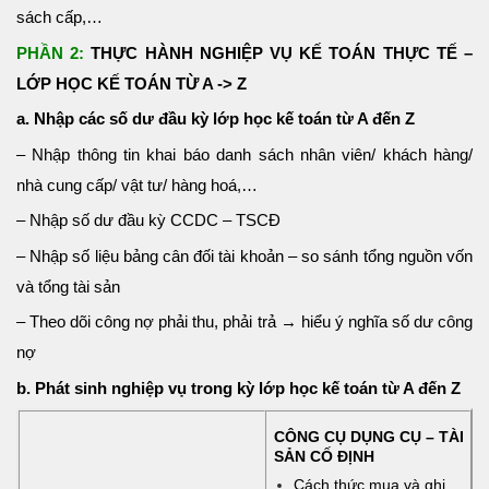
sách cấp,…
PHẦN 2:
THỰC HÀNH NGHIỆP VỤ KẾ TOÁN THỰC TẾ –
LỚP HỌC KẾ TOÁN TỪ A -> Z
a. Nhập các số dư đầu kỳ lớp học kế toán từ A đến Z
– Nhập thông tin khai báo danh sách nhân viên/ khách hàng/
nhà cung cấp/ vật tư/ hàng hoá,…
– Nhập số dư đầu kỳ CCDC – TSCĐ
– Nhập số liệu bảng cân đối tài khoản – so sánh tổng nguồn vốn
và tổng tài sản
– Theo dõi công nợ phải thu, phải trả → hiểu ý nghĩa số dư công
nợ
b. Phát sinh nghiệp vụ trong kỳ lớp học kế toán từ A đến Z
CÔNG CỤ DỤNG CỤ – TÀI
SẢN CỐ ĐỊNH
Cách thức mua và ghi