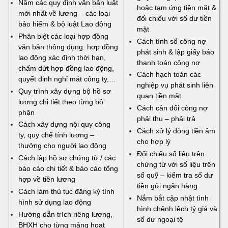
Nắm các quy định văn bản luật
hoặc tạm ứng tiền mặt &
mới nhất về lương – các loại
đối chiếu với số dư tiền
bảo hiểm & bộ luật Lao động
mặt
Phân biệt các loại hợp đồng
Cách tính số công nợ
văn bản thông dụng: hợp đồng
phát sinh & lập giấy báo
lao động xác định thời hạn,
thanh toán công nợ
chấm dứt hợp đồng lao động,
Cách hạch toán các
quyết định nghỉ mát công ty,…
nghiệp vụ phát sinh liên
Quy trình xây dựng bộ hồ sơ
quan tiền mặt
lương chi tiết theo từng bộ
Cách cân đối công nợ
phận
phải thu – phải trả
Cách xây dựng nội quy công
Cách xử lý dòng tiền âm
ty, quy chế tính lương –
cho hợp lý
thưởng cho người lao động
Đối chiếu số liệu trên
Cách lập hồ sơ chứng từ / các
chứng từ với số liệu trên
báo cáo chi tiết & báo cáo tổng
sổ quỹ – kiểm tra số dư
hợp về tiền lương
tiền gửi ngân hàng
Cách làm thủ tục đăng ký tình
Nắm bắt cập nhật tình
hình sử dụng lao động
hình chênh lệch tỷ giá và
Hướng dẫn trích riêng lương,
số dư ngoại tệ
BHXH cho từng mảng hoạt