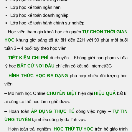
Lớp học kế toán ngắn hạn
Lớp học kế toán doanh nghiệp
Lớp học kế toán hành chính sự nghiệp
– Học viên tham gia khoá học có quyền
TỰ CHỌN THỜI GIAN
HỌC
khung giờ sáng tối từ 8H đến 22H với 90 phút mỗi buổi
tuần 3 – 4 buổi tuỳ theo học viên
–
TIẾT KIỆM CHI PHÍ
di chuyển – Không giới hạn phạm vi địa
lý học
BẤT CỨ NƠI ĐÂU
chỉ cần có kết nối Internet/3G
–
HÌNH THỨC HỌC ĐA DẠNG
phù hợp nhiều đối tượng học
viên
– Mô hình học Online
CHUYÊN BIỆT
hiện đại
HIỆU QUẢ
bất kì
ai cũng có thể học làm nghề được
– Hoàn toàn
ÁP DỤNG THỰC TẾ
công việc ngay –
TỰ TIN
ỨNG TUYỂN
tại nhiều công ty đa lĩnh vực
– Hoàn toàn trải nghiệm
HỌC THỬ TỰ HỌC
trên hệ giáo trình