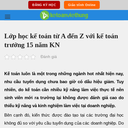
Skip
ĐĂNG KÝ HỌC
Giáo trình Online
to
content
Lớp học kế toán từ A đến Z với kế toán
trưởng 15 năm KN
Đánh giá
Kế toán luôn là một trong những ngành hot nhất hiện nay,
nhu cầu tuyển dụng chưa bao giờ có dấu hiệu giảm. Tuy
nhiên, do kế toán cần nhiều kỹ năng làm việc thực tế nên
sinh viên mới ra trường lại không được đánh giá cao do
thiếu kỹ năng và kinh nghiệm làm việc tại doanh nghiệp.
Bên cạnh đó, kiến thức được đào tạo tại các trường đại học
không đủ so với yêu cầu tuyển dụng của các doanh nghiệp. Do