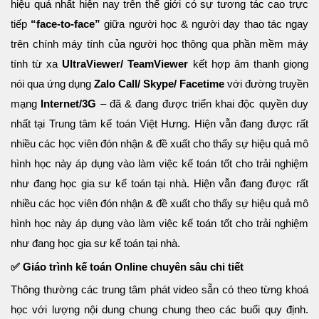
hiệu quả nhất hiện nay trên thế giới có sự tương tác cao trực
tiếp
“face-to-face”
giữa người học & người dạy thao tác ngay
trên chính máy tính của người học thông qua phần mềm máy
tính từ xa
UltraViewer/ TeamViewer
kết hợp âm thanh giọng
nói qua ứng dụng
Zalo Call/ Skype/ Facetime
với đường truyền
mạng
Internet/3G
– đã & đang được triển khai độc quyền duy
nhất tại Trung tâm kế toán Việt Hưng. Hiện vẫn đang được rất
nhiều các học viên đón nhận & đề xuất cho thấy sự hiệu quả mô
hình học này áp dụng vào làm việc kế toán tốt cho trải nghiệm
như đang học gia sư kế toán tại nhà. Hiện vẫn đang được rất
nhiều các học viên đón nhận & đề xuất cho thấy sự hiệu quả mô
hình học này áp dụng vào làm việc kế toán tốt cho trải nghiệm
như đang học gia sư kế toán tại nhà.
✅ Giáo trình kế toán Online chuyên sâu chi tiết
Thông thường các trung tâm phát video sẵn có theo từng khoá
học với lượng nội dung chung chung theo các buổi quy định.