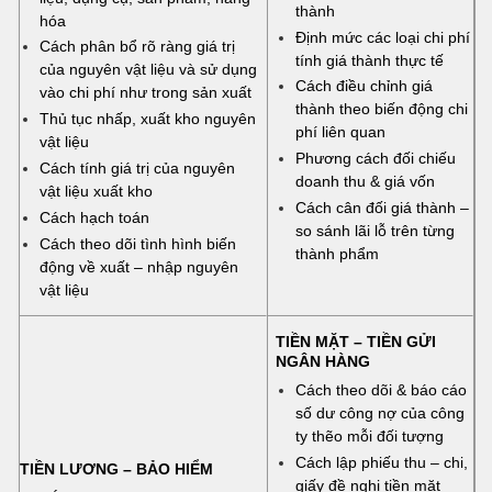
thành
hóa
Định mức các loại chi phí
Cách phân bổ rõ ràng giá trị
tính giá thành thực tế
của nguyên vật liệu và sử dụng
Cách điều chỉnh giá
vào chi phí như trong sản xuất
thành theo biến động chi
Thủ tục nhấp, xuất kho nguyên
phí liên quan
vật liệu
Phương cách đối chiếu
Cách tính giá trị của nguyên
doanh thu & giá vốn
vật liệu xuất kho
Cách cân đối giá thành –
Cách hạch toán
so sánh lãi lỗ trên từng
Cách theo dõi tình hình biến
thành phẩm
động về xuất – nhập nguyên
vật liệu
TIỀN MẶT – TIỀN GỬI
NGÂN HÀNG
Cách theo dõi & báo cáo
số dư công nợ của công
ty thẽo mỗi đối tượng
Cách lập phiếu thu – chi,
TIỀN LƯƠNG – BẢO HIỂM
giấy đề nghị tiền mặt