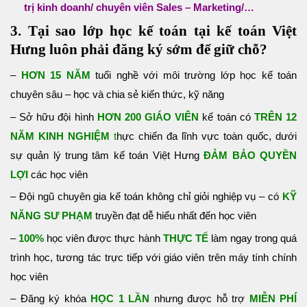
trị kinh doanh/ chuyên viên Sales – Marketing/…
3. Tại sao lớp học kế toán tại kế toán Việt
Hưng luôn phải đăng ký sớm để giữ chỗ?
–
HƠN 15 NĂM
tuổi nghề với môi trường lớp học kế toán
chuyên sâu –
học và chia sẻ kiến thức, kỹ năng
– Sở hữu đội hình
HƠN 200 GIÁO VIÊN
kế toán có
TRÊN 12
NĂM KINH NGHIỆM
t
hực chiến đa lĩnh vực toàn quốc, dưới
sự quản lý trung tâm kế toán Việt Hưng
ĐẢM BẢO QUYỀN
LỢI
các học viên
– Đội ngũ chuyên gia kế toán không chỉ giỏi nghiệp vụ – có
KỸ
NĂNG SƯ PHẠM
truyền đạt dễ hiểu nhất đến học viên
–
100%
học viên được thực hành
THỰC TẾ
làm ngay trong quá
trình học, tương tác trực tiếp với giáo viên trên máy tính chính
học viên
– Đăng ký khóa
HỌC 1 LẦN
nhưng được hỗ trợ
MIỄN PHÍ