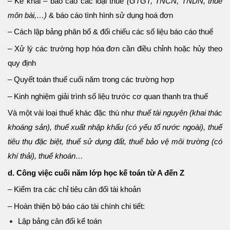
– Kê khai – báo cáo các loại thuế
(GTGT, TNCN, TNDN, thuế
môn bài,…)
& báo cáo tình hình sử dụng hoá đơn
– Cách lập bảng phân bổ & đối chiếu các số liệu báo cáo thuế
– Xử lý các trường hợp hóa đơn cần điều chỉnh hoặc hủy theo
quy định
– Quyết toán thuế cuối năm trong các trường hợp
– Kinh nghiệm giải trình số liệu trước cơ quan thanh tra thuế
Và một vài loại thuế khác đặc thù như
thuế tài nguyên (khai thác
khoáng sản), thuế xuất nhập khẩu (có yếu tố nước ngoài), thuế
tiêu thụ đặc biệt, thuế sử dụng đất, thuế bảo vệ môi trường (có
khí thải), thuế khoán…
d. Công việc cuối năm lớp học kế toán từ A đến Z
– Kiểm tra các chỉ tiêu cân đối tài khoản
– Hoàn thiện bộ báo cáo tài chính chi tiết:
Lập bảng cân đối kế toán