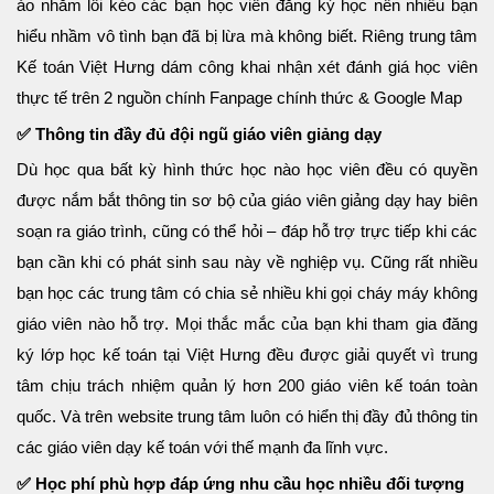
ảo nhằm lôi kéo các bạn học viên đăng ký học nên nhiều bạn
hiểu nhầm vô tình bạn đã bị lừa mà không biết. Riêng trung tâm
Kế toán Việt Hưng dám công khai nhận xét đánh giá học viên
thực tế trên 2 nguồn chính Fanpage chính thức &
Google Map
✅ Thông tin đầy đủ đội ngũ giáo viên giảng dạy
Dù học qua bất kỳ hình thức học nào học viên đều có quyền
được nắm bắt thông tin sơ bộ của giáo viên giảng dạy hay biên
soạn ra giáo trình, cũng có thể hỏi – đáp hỗ trợ trực tiếp khi các
bạn cần khi có phát sinh sau này về nghiệp vụ. Cũng rất nhiều
bạn học các trung tâm có chia sẻ nhiều khi gọi cháy máy không
giáo viên nào hỗ trợ. Mọi thắc mắc của bạn khi tham gia đăng
ký lớp học kế toán tại Việt Hưng đều được giải quyết vì trung
tâm chịu trách nhiệm quản lý hơn 200 giáo viên kế toán toàn
quốc. Và trên website trung tâm luôn có hiển thị đầy đủ thông tin
các
giáo viên dạy kế toán
với thế mạnh đa lĩnh vực.
✅ Học phí phù hợp đáp ứng nhu cầu học nhiều đối tượng