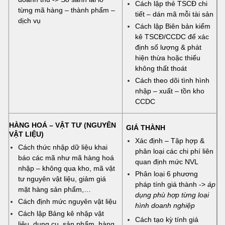
Cách lập thẻ TSCĐ chi
từng mã hàng – thành phẩm –
tiết – dán mã mỗi tài sản
dịch vụ
Cách lập Biên bản kiểm
kê TSCĐ/CCDC để xác
định số lượng & phát
hiện thừa hoặc thiếu
không thất thoát
Cách theo dõi tình hình
nhập – xuất – tồn kho
CCDC
HÀNG HOÁ – VẬT TƯ (NGUYÊN
GIÁ THÀNH
VẬT LIỆU)
Xác định – Tập hợp &
Cách thức nhập dữ liệu khai
phân loại các chi phí liên
báo các mã như mã hàng hoá
quan định mức NVL
nhập – không qua kho, mã vật
Phân loại 6 phương
tư nguyên vật liệu, giảm giá
pháp tính giá thành ->
áp
mặt hàng sản phẩm,…
dụng phù hợp từng loại
Cách định mức nguyên vật liệu
hình doanh nghiệp
Cách lập Bảng kê nhập vật
Cách tạo kỳ tính giá
liệu, dụng cụ, sản phẩm, hàng