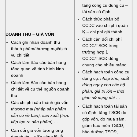
tăng công cụ dụng cụ –
tài sản cố định
Cách thức phân bổ
CCDC vào chi phí quản
lý – chi phí giá thành
DOANH THU – GIÁ VỐN
Cách cân đối chi phí
Cách ghi nhận doanh thu
CCDC/TSCĐ trong
thành phẩm/thương mại/dịch
trường hợp 1
vụ chi tiết
CCDC/TSCĐ dùng
Cách làm Báo cáo bán hàng
chung cho nhiều mảng
tổng quan về tình hình kinh
Cách hạch toán công cụ
doanh
dụng cụ:
nhập kho, xuất
Cách làm Báo cáo bán hàng
dùng ngay cho các bộ
chi tiết về cụ thể nguồn doanh
phận, giá trị lớn – thời
thu
gian sử dụng dài,…
Các chi phí cấu thành giá vốn:
Cách hạch toán tài sản
thương mại (nhập sản phẩm
cố định: tăng TSCĐ do
sẵn có về bán), sản xuất (trực
góp vốn, do mua sắm,
tiếp tạo ra sản phẩm),…
giảm hao mòn TSCĐ,
Cân đối giá vốn tương ứng
bảo dưỡng TSCĐ,…
doanh thu -> So sánh lãi lỗ