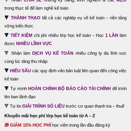
trong thực tế để làm nghề kế toán
🔻
THÀNH THẠO
tất cả các nghiệp vụ về kế toán – nền tảng
vững kiến thức
🔻
TIẾT KIỆM
chi phí nhiều lớp học kế toán – Học
1 LẦN
làm
được
NHIỀU LĨNH VỰC
🔻 Nhận làm
DỊCH VỤ KẾ TOÁN
nhiều công ty đa lĩnh vực
cùng lúc tăng thu nhập
🔻
HIỂU SÂU
các quy định văn bản luật liên quan đến công việc
kế toán
🔻
Tự mình
HOÀN CHỈNH BỘ BÁO CÁO TÀI CHÍNH
để trình
lên ban lãnh đạo
🔻 Tự tin
GIẢI TRÌNH SỐ LIỆU
trước cơ quan thanh tra – thuế
Khuyến mãi học phí lớp học kế toán từ A – Z
🎁 GIẢM 15%
HỌC PHÍ
học viên trong lần đầu đăng ký