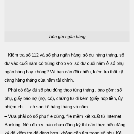
Tiền gửi ngân hàng
– Kiểm tra sổ 112 và sổ phụ ngân hàng, số dư hàng tháng, số
dư vào cuối năm có trùng khớp với số dư cuối năm ở sổ phụ
ngân hàng hay không? Và bạn cần đối chiếu, kiểm tra thật kỹ
càng hàng tháng của năm tài chính.
– Phải có đầy đủ sổ phụ đúng theo từng tháng , bao gồm: sổ
phụ, giấy báo nợ (nợ, có), chứng từ đi kèm (giấy nộp tiền, ủy
nhiệm chi,… có sao kê hàng tháng và năm.
– Vừa phải có sổ phụ file cứng, file mềm kết xuất từ Internet
Banking. Nếu đơn vị nào chưa đăng ký thì cần thực hiện đăng
ký để kiểm tra dễ dàng hơn, không cần tìm trong sổ phụ. Kế