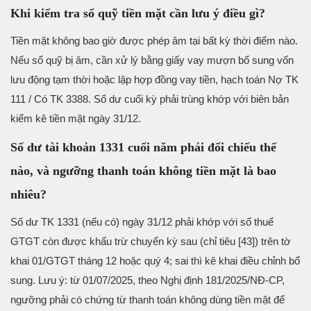
Khi kiểm tra sổ quỹ tiền mặt cần lưu ý điều gì?
Tiền mặt không bao giờ được phép âm tại bất kỳ thời điểm nào.
Nếu sổ quỹ bị âm, cần xử lý bằng giấy vay mượn bổ sung vốn
lưu động tạm thời hoặc lập hợp đồng vay tiền, hạch toán Nợ TK
111 / Có TK 3388. Số dư cuối kỳ phải trùng khớp với biên bản
kiểm kê tiền mặt ngày 31/12.
Số dư tài khoản 1331 cuối năm phải đối chiếu thế
nào, và ngưỡng thanh toán không tiền mặt là bao
nhiêu?
Số dư TK 1331 (nếu có) ngày 31/12 phải khớp với số thuế
GTGT còn được khấu trừ chuyển kỳ sau (chỉ tiêu [43]) trên tờ
khai 01/GTGT tháng 12 hoặc quý 4; sai thì kê khai điều chỉnh bổ
sung. Lưu ý: từ 01/07/2025, theo Nghị định 181/2025/NĐ-CP,
ngưỡng phải có chứng từ thanh toán không dùng tiền mặt để