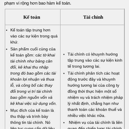
phạm vi rộng hơn bao hàm kế toán.
Kế toán
Tài chính
Kế toán tập trung hơn
vào các sự kiện trong quá
khứ.
Sản phẩm cuối cùng của
Tài chính có khuynh hướng
kế toán gồm: c
ác tờ khai
tập trung vào các sự kiện kinh
tài chính như bảng cân
tế trong tương lai.
đối, kê khai thu nhập
trong đó bao gồm các tài
Tài chính phân tích các hoạt
khoản lợi nhuận và thua
động trước đây và khuynh
lỗ, và công bố các thay
hướng tương lai của công ty
đổi trong vị trí tài chính
đồng thời thực hiện một số
bao gồm nguồn vốn và
nhiệm vụ và trách nhiệm pháp
kê khai việc sử dụng vốn.
lý nhất định, chẳng hạn như
thanh toán các khoản thuế và
Mục đích của kế toán là
nhiều việc khác nữa.
thu thập và trình bày
thông tin tài chính. Nó
Nhiệm vụ của tài chính là liên
liên tục cung cấp dữ liệu
quan đến chiến lược tài chính,