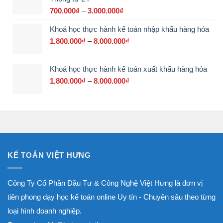
đến
700.000
₫
–
3.000.000
₫
Khoảng
17.500.000₫
giá:
Khoá học thực hành kế toán nhập khẩu hàng hóa
từ
700.000₫
1.800.000
₫
–
8.000.000
₫
Khoảng
đến
giá:
3.000.000₫
từ
Khoá học thực hành kế toán xuất khẩu hàng hóa
1.800.000₫
đến
1.800.000
₫
–
8.000.000
₫
Khoảng
8.000.000₫
giá:
từ
1.800.000₫
đến
8.000.000₫
KẾ TOÁN VIỆT HƯNG
Công Ty Cổ Phần Đầu Tư & Công Nghệ Việt Hưng là đơn vị
tiên phong dạy học kế toán online Uy tín - Chuyên sâu theo từng
loại hình doanh nghiệp.