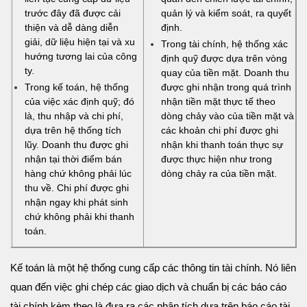
trước đây đã được cải
quản lý và kiểm soát, ra quyết
thiện và dễ dàng diễn
định.
giải, dữ liệu hiện tại và xu
Trong tài chính, hệ thống xác
hướng tương lai của công
định quỹ được dựa trên vòng
ty.
quay của tiền mặt. Doanh thu
Trong kế toán, hệ thống
được ghi nhận trong quá trình
của việc xác định quỹ; đó
nhận tiền mặt thực tế theo
là, thu nhập và chi phí,
dòng chảy vào của tiền mặt và
dựa trên hệ thống tích
các khoản chi phí được ghi
lũy. Doanh thu được ghi
nhận khi thanh toán thực sự
nhận tại thời điểm bán
được thực hiện như trong
hàng chứ không phải lúc
dòng chảy ra của tiền mặt.
thu về. Chi phí được ghi
nhận ngay khi phát sinh
chứ không phải khi thanh
toán.
Kế toán là một hệ thống cung cấp các thông tin tài chính. Nó liên
quan đến việc ghi chép các giao dịch và chuẩn bị các báo cáo
tài chính,kèm theo là đưa ra các phân tích dựa trên báo cáo tài