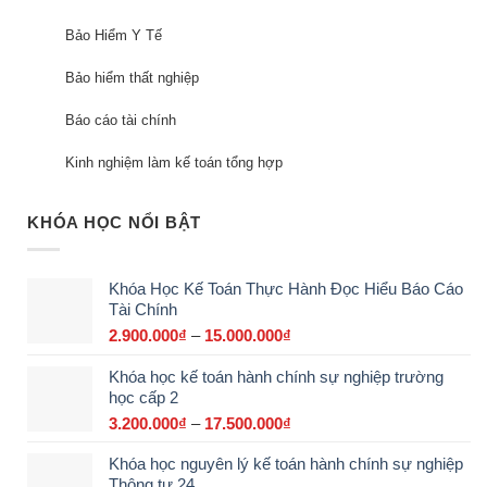
Bảo Hiểm Y Tế
Bảo hiểm thất nghiệp
Báo cáo tài chính
Kinh nghiệm làm kế toán tổng hợp
KHÓA HỌC NỔI BẬT
Khóa Học Kế Toán Thực Hành Đọc Hiểu Báo Cáo
Tài Chính
2.900.000
₫
–
15.000.000
₫
Khoảng
giá:
Khóa học kế toán hành chính sự nghiệp trường
từ
học cấp 2
2.900.000₫
đến
3.200.000
₫
–
17.500.000
₫
Khoảng
15.000.000₫
giá:
Khóa học nguyên lý kế toán hành chính sự nghiệp
từ
Thông tư 24
3.200.000₫