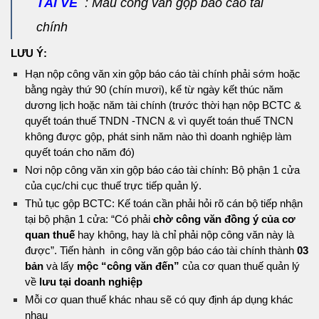
TẢI VỀ
: Mẫu công văn gộp báo cáo tài
chính
LƯU Ý:
Hạn nộp công văn xin gộp báo cáo tài chính phải sớm hoặc
bằng ngày thứ 90 (chín mươi), kể từ ngày kết thúc năm
dương lịch hoặc năm tài chính (trước thời hạn nộp BCTC &
quyết toán thuế TNDN -TNCN & vì quyết toán thuế TNCN
không được gộp, phát sinh năm nào thì doanh nghiệp làm
quyết toán cho năm đó)
Nơi nộp công văn xin gộp báo cáo tài chính: Bộ phận 1 cửa
của cục/chi cục thuế trực tiếp quản lý.
Thủ tục gộp BCTC: Kế toán cần phải hỏi rõ cán bộ tiếp nhận
tại bộ phận 1 cửa: “Có phải
chờ công văn đồng ý của cơ
quan thuế
hay không, hay là chỉ phải nộp công văn này là
được”. Tiến hành in công văn gộp báo cáo tài chính thành
03
bản
và lấy
mộc “công văn đến”
của cơ quan thuế quản lý
về
lưu tại doanh nghiệp
Mỗi cơ quan thuế khác nhau sẽ có quy định áp dụng khác
nhau