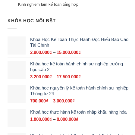
Kinh nghiệm làm kế toán tổng hợp
KHÓA HỌC NỔI BẬT
Khóa Học Kế Toán Thực Hành Đọc Hiểu Báo Cáo
Tài Chính
2.900.000
₫
–
15.000.000
₫
Khoảng
giá:
Khóa học kế toán hành chính sự nghiệp trường
từ
học cấp 2
2.900.000₫
đến
3.200.000
₫
–
17.500.000
₫
Khoảng
15.000.000₫
giá:
Khóa học nguyên lý kế toán hành chính sự nghiệp
từ
Thông tư 24
3.200.000₫
đến
700.000
₫
–
3.000.000
₫
Khoảng
17.500.000₫
giá:
Khoá học thực hành kế toán nhập khẩu hàng hóa
từ
700.000₫
1.800.000
₫
–
8.000.000
₫
Khoảng
đến
giá:
3.000.000₫
từ