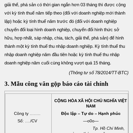
giải thể, phá sản có thời gian ngắn hơn 03 tháng thì được cộng
với kỳ tính thuế năm tiếp theo (đối với doanh nghiệp mới thành
lập) hoặc kỳ tính thuế năm trước đó (đối với doanh nghiệp
chuyển đổi loại hình doanh nghiệp, chuyển đổi hình thức sở
hữu, hợp nhất, sáp nhập, chia, tách, giải thể, phá sản) để hình
thành một kỳ tính thuế thu nhập doanh nghiệp. Kỳ tính thuế thu
nhập doanh nghiệp năm đầu tiên hoặc kỳ tính thuế thu nhập
doanh nghiệp năm cuối cùng không vượt quá 15 tháng.
(Thông tư số 78/2014/TT-BTC)
3. Mẫu công văn gộp báo cáo tài chính
CỘNG HÒA XÃ HỘI CHỦ NGHĨA VIỆT
NAM
Công ty ….….
Độc lập – Tự do – Hạnh phúc
Số: …./CV
—o0o—
Tp. Hồ Chí Minh,