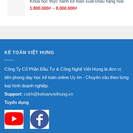
Khoá học thực hành kế toán xuất khẩu hàng hóa
1.800.000₫
đến
1.800.000
₫
–
8.000.000
₫
Khoảng
8.000.000₫
giá:
từ
1.800.000₫
đến
8.000.000₫
KẾ TOÁN VIỆT HƯNG
Công Ty Cổ Phần Đầu Tư & Công Nghệ Việt Hưng là đơn vị
tiên phong dạy học kế toán online Uy tín - Chuyên sâu theo từng
loại hình doanh nghiệp.
Support
: cskh@ketoanviethung.vn
Tuyển dụng