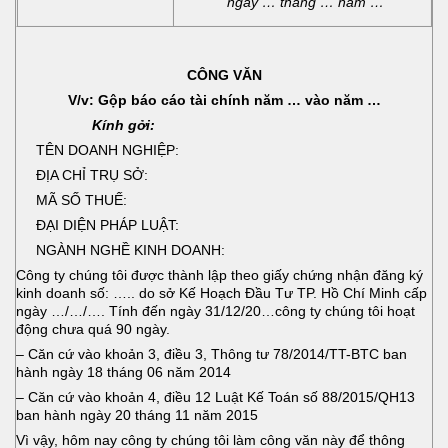
ngày … tháng … năm …
CÔNG VĂN
V/v: Gộp báo cáo tài chính năm … vào năm …
Kính gởi:
TÊN DOANH NGHIỆP:
ĐỊA CHỈ TRỤ SỞ:
MÃ SỐ THUẾ:
ĐẠI DIỆN PHÁP LUẬT:
NGÀNH NGHỀ KINH DOANH:
Công ty chúng tôi được thành lập theo giấy chứng nhận đăng ký
kinh doanh số: ….. do sở Kế Hoạch Đầu Tư TP. Hồ Chí Minh cấp
ngày …/…/…. Tính đến ngày 31/12/20…công ty chúng tôi hoạt
động chưa quá 90 ngày.
– Căn cứ vào khoản 3, điều 3, Thông tư 78/2014/TT-BTC ban
hành ngày 18 tháng 06 năm 2014
– Căn cứ vào khoản 4, điều 12 Luật Kế Toán số 88/2015/QH13
ban hành ngày 20 tháng 11 năm 2015
Vì vậy, hôm nay công ty chúng tôi làm công văn này để thông