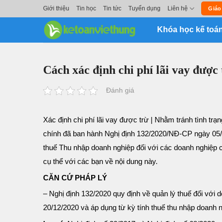
Skip
Giới thiệu
Tin học
Tin tức
Tuyển dụng
Liên hệ
Giáo
to
Khóa học kế toá
content
Cách xác định chi phí lãi vay được 
Đánh giá
Xác định chi phí lãi vay được trừ |
Nhằm tránh tình trạn
chính đã ban hành Nghị định 132/2020/NĐ-CP ngày 05/11
thuế Thu nhập doanh nghiệp đối với các doanh nghiệp có
cụ thể với các bạn về nội dung này.
CĂN CỨ PHÁP LÝ
– Nghị định 132/2020 quy định về quản lý thuế đối với d
20/12/2020 và áp dụng từ kỳ tính thuế thu nhập doanh