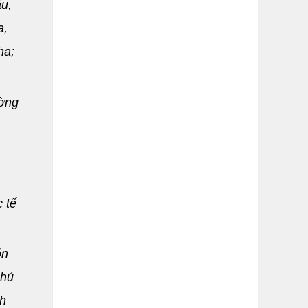
u,
a,
ha;
ường
 tế
ốn
chủ
nh