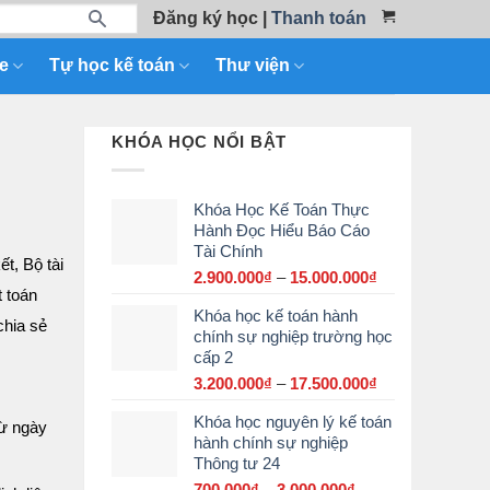
Đăng ký học
|
Thanh toán
e
Tự học kế toán
Thư viện
KHÓA HỌC NỔI BẬT
Khóa Học Kế Toán Thực
Hành Đọc Hiểu Báo Cáo
Tài Chính
t, Bộ tài
2.900.000
₫
–
15.000.000
₫
Khoảng
t toán
giá:
Khóa học kế toán hành
từ
chia sẻ
chính sự nghiệp trường học
2.900.000₫
cấp 2
đến
15.000.000₫
3.200.000
₫
–
17.500.000
₫
Khoảng
giá:
Khóa học nguyên lý kế toán
từ
từ ngày
hành chính sự nghiệp
3.200.000₫
Thông tư 24
đến
17.500.000₫
700.000
₫
–
3.000.000
₫
Khoảng