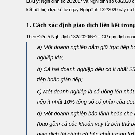
Lưu ý
:
Nghị định số
20/2017
và Nghị định số
68/2020
c
kết
hết hiệu lực
kể từ ngày Nghị định 132/2020 này có hi
1. Cách xác định giao dịch liên kết tro
Theo Điều 5 Nghị định 132/2020/NĐ – CP quy định doanh
a) Một doanh nghiệp nắm giữ trực tiếp h
nghiệp kia;
b) Cả hai doanh nghiệp đều có ít nhất 
tiếp hoặc gián tiếp;
c) Một doanh nghiệp là cổ đông lớn nhất
tiếp ít nhất 10% tổng số cổ phần của doa
d) Một doanh nghiệp bảo lãnh hoặc cho 
(bao gồm cả các khoản vay từ bên thứ ba
giao dịch tài chính có bản chất tương tự