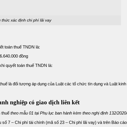
thức xác định chi phí lãi vay
yết toán thuế TNDN là:
86.640.000 đồng
 khi quyết toán thuế TNDN là:
thuế là đối tượng áp dụng của Luật các tổ chức tín dụng và Luật kin
anh nghiệp có giao dịch liên kết
h thuế
theo mẫu 01 tại Phụ lục ban hành kèm theo nghị định 132/20
êu số 7 – Chi phí tài chính
(mã số 23 – Chi phí lãi vay)
và trên
Báo cáo