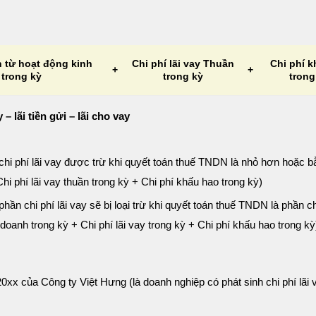
 từ hoạt động kinh
Chi phí lãi vay Thuần
Chi phí 
+
+
trong kỳ
trong kỳ
trong
 – lãi tiền gửi – lãi cho vay
hì chi phí lãi vay được trừ khi quyết toán thuế TNDN là nhỏ hơn hoặc
hi phí lãi vay thuần trong kỳ + Chi phí khấu hao trong kỳ)
phần chi phí lãi vay sẽ bị loại trừ khi quyết toán thuế TNDN là phần chi
oanh trong kỳ + Chi phí lãi vay trong kỳ + Chi phí khấu hao trong kỳ
xx của Công ty Việt Hưng (là doanh nghiệp có phát sinh chi phí lãi 