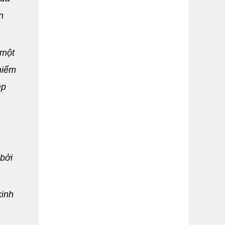
n
 một
hiếm
ệp
n
 bởi
kinh
a