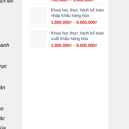
ịch liên
giá:
Khoá học thực hành kế toán
từ
nhập khẩu hàng hóa
700.000₫
đến
1.800.000
₫
–
8.000.000
₫
Khoảng
3.000.000₫
giá:
Khoá học thực hành kế toán
từ
xuất khẩu hàng hóa
1.800.000₫
đến
oanh
1.800.000
₫
–
8.000.000
₫
Khoảng
8.000.000₫
giá:
từ
1.800.000₫
rực
đến
8.000.000₫
ián
ào
các
của