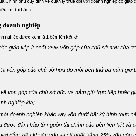
ủa Chính phủ quy định về quản lý thuế đối với doanh nghiệp có giao d
ệu lực thi hành.
ng doanh nghiệp
 nghiệp được xem là 1 bên liên kết khi:
oặc gián tiếp ít nhất 25% vốn góp của chủ sở hữu của d
25% vốn góp của chủ sở hữu do một bên thứ ba nắm giữ t
 về vốn góp của chủ sở hữu và nắm giữ trực tiếp hoặc g
nh nghiệp kia;
một doanh nghiệp khác vay vốn dưới bất kỳ hình thức n
 được đảm bảo từ nguồn tài chính của bên liên kết và 
) với điều kiện khoản vốn vay ít nhất bằng 25% vốn góp 