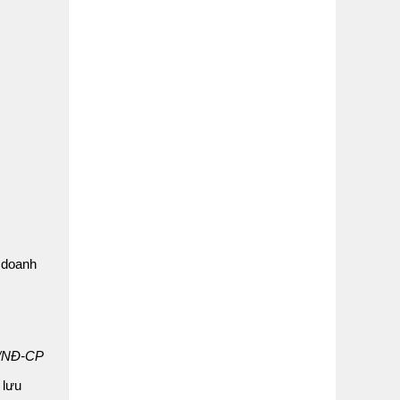
h doanh
20/NĐ-CP
 lưu