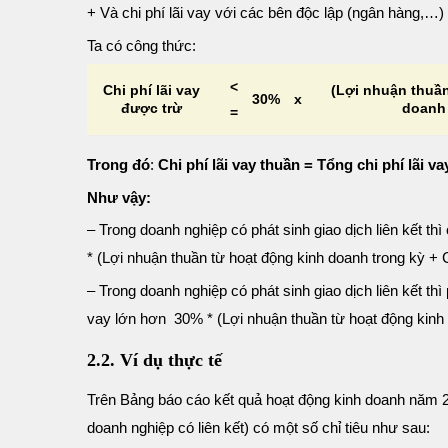
+ Và chi phí lãi vay với các bên độc lập (ngân hàng,…)
Ta có công thức:
<
Chi phí lãi vay
(Lợi nhuận thuần
30%
x
được trừ
doanh 
=
Trong đó
:
Chi phí lãi vay
thuần = Tổng chi phí lãi vay
Như vậy:
– Trong doanh nghiệp có phát sinh giao dịch liên kết t
* (Lợi nhuận thuần từ hoạt động kinh doanh trong kỳ + C
– Trong doanh nghiệp có phát sinh giao dịch liên kết thì 
vay lớn hơn 30% * (Lợi nhuận thuần từ hoạt động kinh d
2.2. Ví dụ
thực tế
Trên Bảng báo cáo kết quả hoạt động kinh doanh năm 20
doanh nghiệp có liên kết) có một số chỉ tiêu như sau: