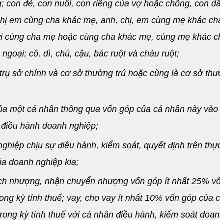
 con đẻ, con nuôi, con riêng của vợ hoặc chồng, con dâ
 chị em cùng cha khác mẹ, anh, chị, em cùng mẹ khác ch
ời cùng cha mẹ hoặc cùng cha khác mẹ, cùng mẹ khác c
ngoại; cô, dì, chú, cậu, bác ruột và cháu ruột;
trụ sở chính và cơ sở thường trú hoặc cùng là cơ sở th
của một cá nhân thông qua vốn góp của cá nhân này vào
 điều hành doanh nghiệp;
ghiệp chịu sự điều hành, kiểm soát, quyết định trên thực
ủa doanh nghiệp kia;
dịch nhượng, nhận chuyển nhượng vốn góp ít nhất 25% v
ng kỳ tính thuế; vay, cho vay ít nhất 10% vốn góp của 
 trong kỳ tính thuế với cá nhân điều hành, kiểm soát doa