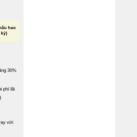
khấu hao
 kỳ)
 bằng 30%
 phí lãi
)
vay với