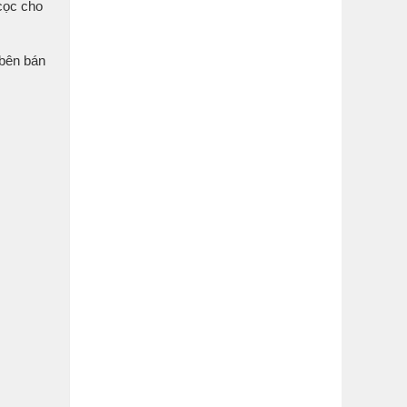
cọc cho
 bên bán