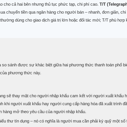
ao cho cả hai bên nhưng thủ tục phức tạp, chi phí cao.
T/T (Telegrap
ua chuyển tiền qua ngân hàng cho người bán – nhanh, đơn giản, chi 
thường dùng cho giao dịch giá trị lớn hoặc đối tác mới; T/T phù hợp k
và so sánh được sự khác biệt giữa hai phương thức thanh toán phổ bi
 của phương thức này.
àng sẽ thay mặt cho người nhập khẩu cam kết với người xuất khẩu 
ịnh khi người xuất khẩu hay người cung cấp hàng hóa đã xuất trình đầ
n hàng mở theo yêu cầu của người nhập khẩu.
 hiểu thư tín dụng – nó có nghĩa là người mua cần phải ký quỹ một số t