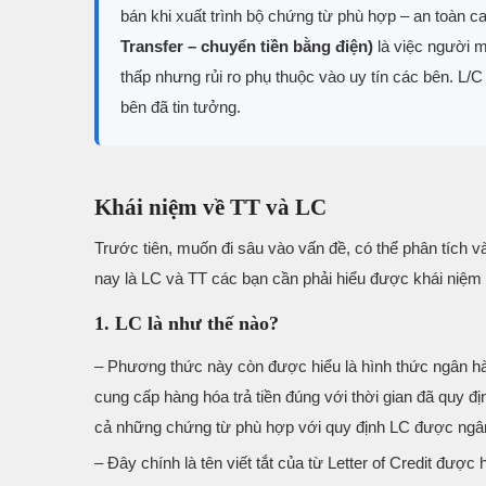
bán khi xuất trình bộ chứng từ phù hợp – an toàn c
Transfer – chuyển tiền bằng điện)
là việc người m
thấp nhưng rủi ro phụ thuộc vào uy tín các bên. L/C 
bên đã tin tưởng.
Khái niệm về TT và LC
Trước tiên, muốn đi sâu vào vấn đề, có thể phân tích 
nay là LC và TT các bạn cần phải hiểu được khái niệm
1. LC là như thế nào?
– Phương thức này còn được hiểu là hình thức ngân h
cung cấp hàng hóa trả tiền đúng với thời gian đã quy đ
cả những chứng từ phù hợp với quy định LC được ngâ
– Đây chính là tên viết tắt của từ Letter of Credit được