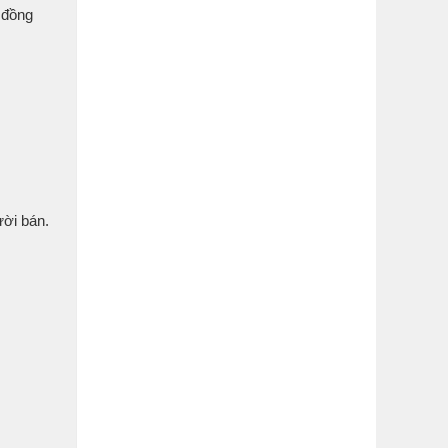
, đồng
ười bán.