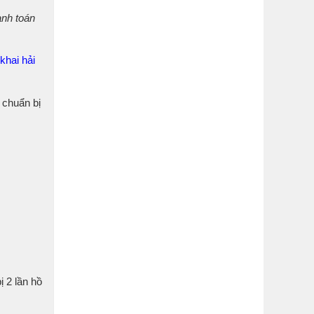
anh toán
khai hải
 chuẩn bị
ị 2 lần hồ