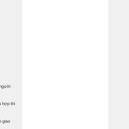
 người
 hợp thì
o giao