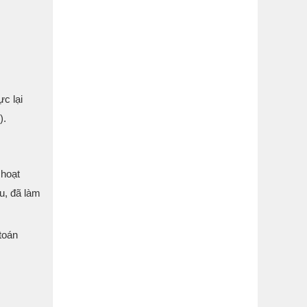
c lại
).
 hoạt
u, đã làm
toán