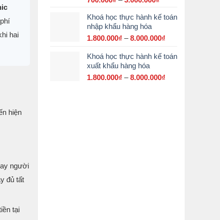
hic
giá:
Khoá học thực hành kế toán
từ
phí
nhập khẩu hàng hóa
700.000₫
hi hai
đến
1.800.000
₫
–
8.000.000
₫
Khoảng
3.000.000₫
giá:
Khoá học thực hành kế toán
từ
xuất khẩu hàng hóa
1.800.000₫
đến
1.800.000
₫
–
8.000.000
₫
Khoảng
8.000.000₫
giá:
từ
1.800.000₫
ến hiện
đến
8.000.000₫
hay người
y đủ tất
iền tại