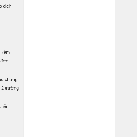
o dịch.
ó kèm
ề đơn
 bộ chứng
 2 trường
phải