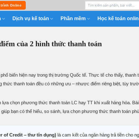
 trình Online
n
Dịch vụ kế toán
Phần mềm
Học kế toán onlin
iểm của 2 hình thức thanh toán
phổ biến hiện nay trong thị trường Quốc tế. Thực tế cho thấy, thanh 
g thức thanh toán đều có những ưu – nhược điểm riêng biệt, tùy trư
n lựa chọn phương thức thanh toán LC hay TT khi xuất hàng hóa. Bài 
 giúp bạn có thể hiểu, so sánh, lựa chọn phương thức thanh toán ph
er of Credit – thư tín dụng)
là cam kết của ngân hàng trả tiền cho n