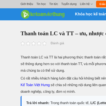
Skip
Giới thiệu
Tin học
Tin tức
Tuyển dụng
Liên hệ
Giáo
to
Khóa học kế toá
content
Thanh toán LC và TT – ưu, nhược đ
Đánh giá
Thanh toán LC và TT là hai phương thức thanh toán rất 
sẽ thông dụng hơn so với thanh toán TT, và mỗi phươn
mà chúng ta có thể sử dụng.
Có rất nhiều khách hàng luôn đặt câu hỏi không biết nê
Kế Toán Việt Hưng
sẽ chia sẻ những nội dung liên quan
doanh nghiệp, công ty, đơn vị mình.
Trả lời nhanh:
Trong thanh toán quốc tế,
L/C (Lett