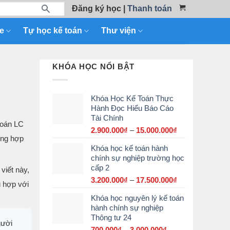
Đăng ký học
|
Thanh toán
e
Tự học kế toán
Thư viện
KHÓA HỌC NỔI BẬT
Khóa Học Kế Toán Thực
Hành Đọc Hiểu Báo Cáo
Tài Chính
toán LC
2.900.000
₫
–
15.000.000
₫
Khoảng
ờng hợp
giá:
Khóa học kế toán hành
từ
chính sự nghiệp trường học
2.900.000₫
cấp 2
đến
viết này,
15.000.000₫
3.200.000
₫
–
17.500.000
₫
Khoảng
ù hợp với
giá:
Khóa học nguyên lý kế toán
từ
hành chính sự nghiệp
3.200.000₫
Thông tư 24
đến
gười
17.500.000₫
700.000
₫
–
3.000.000
₫
Khoảng