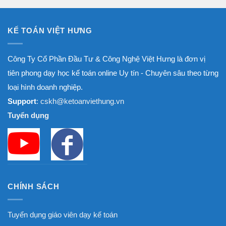
8.000.000₫
KẾ TOÁN VIỆT HƯNG
Công Ty Cổ Phần Đầu Tư & Công Nghệ Việt Hưng là đơn vị
tiên phong dạy học kế toán online Uy tín - Chuyên sâu theo từng
loại hình doanh nghiệp.
Support
: cskh@ketoanviethung.vn
Tuyển dụng
CHÍNH SÁCH
Tuyển dụng giáo viên dạy kế toán