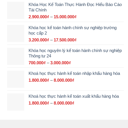
Khóa Học Kế Toán Thực Hành Đọc Hiểu Báo Cáo
Tài Chính
2.900.000
₫
–
15.000.000
₫
Khoảng
giá:
Khóa học kế toán hành chính sự nghiệp trường
từ
học cấp 2
2.900.000₫
đến
3.200.000
₫
–
17.500.000
₫
Khoảng
15.000.000₫
giá:
Khóa học nguyên lý kế toán hành chính sự nghiệp
từ
Thông tư 24
3.200.000₫
đến
700.000
₫
–
3.000.000
₫
Khoảng
17.500.000₫
giá:
Khoá học thực hành kế toán nhập khẩu hàng hóa
từ
700.000₫
1.800.000
₫
–
8.000.000
₫
Khoảng
đến
giá:
3.000.000₫
từ
Khoá học thực hành kế toán xuất khẩu hàng hóa
1.800.000₫
đến
1.800.000
₫
–
8.000.000
₫
Khoảng
8.000.000₫
giá:
từ
1.800.000₫
đến