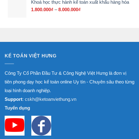
Khoá học thực hành kế toán xuất khẩu hàng hóa
1.800.000₫
đến
1.800.000
₫
–
8.000.000
₫
Khoảng
8.000.000₫
giá:
từ
1.800.000₫
đến
8.000.000₫
KẾ TOÁN VIỆT HƯNG
Công Ty Cổ Phần Đầu Tư & Công Nghệ Việt Hưng là đơn vị
tiên phong dạy học kế toán online Uy tín - Chuyên sâu theo từng
loại hình doanh nghiệp.
Support
: cskh@ketoanviethung.vn
Tuyển dụng