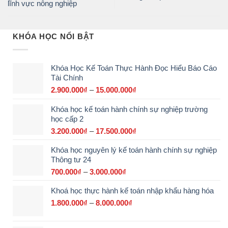
lĩnh vực nông nghiệp
KHÓA HỌC NỔI BẬT
Khóa Học Kế Toán Thực Hành Đọc Hiểu Báo Cáo
Tài Chính
2.900.000
₫
–
15.000.000
₫
Khoảng
giá:
Khóa học kế toán hành chính sự nghiệp trường
từ
học cấp 2
2.900.000₫
đến
3.200.000
₫
–
17.500.000
₫
Khoảng
15.000.000₫
giá:
Khóa học nguyên lý kế toán hành chính sự nghiệp
từ
Thông tư 24
3.200.000₫
đến
700.000
₫
–
3.000.000
₫
Khoảng
17.500.000₫
giá:
Khoá học thực hành kế toán nhập khẩu hàng hóa
từ
700.000₫
1.800.000
₫
–
8.000.000
₫
Khoảng
đến
giá:
3.000.000₫
từ