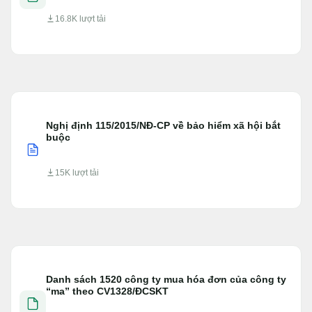
16.8K lượt tải
Nghị định 115/2015/NĐ-CP về bảo hiểm xã hội bắt
buộc
15K lượt tải
Danh sách 1520 công ty mua hóa đơn của công ty
“ma” theo CV1328/ĐCSKT