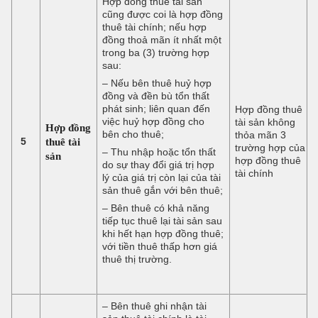
Hợp đồng thuê tài sản
cũng được coi là hợp đồng
thuê tài chính; nếu hợp
đồng thoả mãn ít nhất một
trong ba (3) trường hợp
sau:
– Nếu bên thuê huỷ hợp
đồng và đền bù tổn thất
phát sinh; liên quan đến
Hợp đồng thuê
việc huỷ hợp đồng cho
tài sản không
Hợp đồng
bên cho thuê;
thỏa mãn 3
5
thuê tài
trường hợp của
– Thu nhập hoặc tổn thất
sản
hợp đồng thuê
do sự thay đổi giá trị hợp
tài chính
lý của giá trị còn lại của tài
sản thuê gắn với bên thuê;
– Bên thuê có khả năng
tiếp tục thuê lại tài sản sau
khi hết hạn hợp đồng thuê;
với tiền thuê thấp hơn giá
thuê thị trường.
– Bên thuê ghi nhận tài