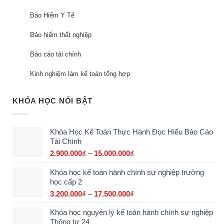
Bảo Hiểm Y Tế
Bảo hiểm thất nghiệp
Báo cáo tài chính
Kinh nghiệm làm kế toán tổng hợp
KHÓA HỌC NỔI BẬT
Khóa Học Kế Toán Thực Hành Đọc Hiểu Báo Cáo
Tài Chính
2.900.000
₫
–
15.000.000
₫
Khoảng
giá:
Khóa học kế toán hành chính sự nghiệp trường
từ
học cấp 2
2.900.000₫
đến
3.200.000
₫
–
17.500.000
₫
Khoảng
15.000.000₫
giá:
Khóa học nguyên lý kế toán hành chính sự nghiệp
từ
Thông tư 24
3.200.000₫