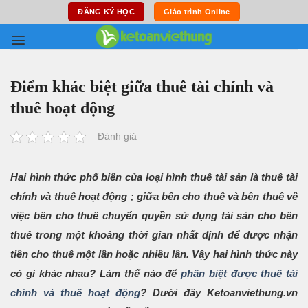
Skip
ĐĂNG KÝ HỌC
Giáo trình Online
to
content
Điểm khác biệt giữa thuê tài chính và
thuê hoạt động
Đánh giá
Hai hình thức phổ biến của loại hình thuê tài sản là thuê tài
chính và thuê hoạt động ; giữa bên cho thuê và bên thuê về
việc bên cho thuê chuyển quyền sử dụng tài sản cho bên
thuê trong một khoảng thời gian nhất định để được nhận
tiền cho thuê một lần hoặc nhiều lần. Vậy hai hình thức này
có gì khác nhau? Làm thế nào để
phân biệt được thuê tài
chính và thuê hoạt động
? Dưới đây Ketoanviethung.vn