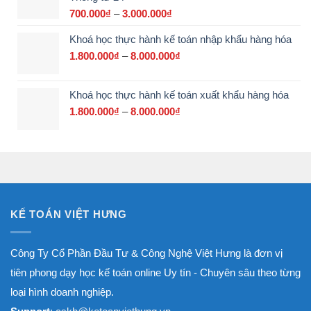
đến
700.000
₫
–
3.000.000
₫
Khoảng
17.500.000₫
giá:
Khoá học thực hành kế toán nhập khẩu hàng hóa
từ
700.000₫
1.800.000
₫
–
8.000.000
₫
Khoảng
đến
giá:
3.000.000₫
từ
Khoá học thực hành kế toán xuất khẩu hàng hóa
1.800.000₫
đến
1.800.000
₫
–
8.000.000
₫
Khoảng
8.000.000₫
giá:
từ
1.800.000₫
đến
8.000.000₫
KẾ TOÁN VIỆT HƯNG
Công Ty Cổ Phần Đầu Tư & Công Nghệ Việt Hưng là đơn vị
tiên phong dạy học kế toán online Uy tín - Chuyên sâu theo từng
loại hình doanh nghiệp.