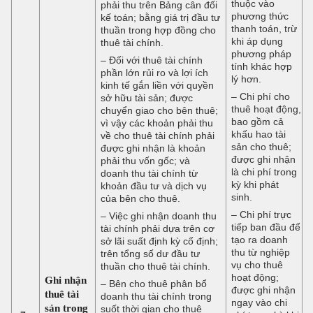
thuộc vào
phải thu trên Bảng cân đối
phương thức
kế toán; bằng giá trị đầu tư
thanh toán, trừ
thuần trong hợp đồng cho
khi áp dụng
thuê tài chính.
phương pháp
– Đối với thuê tài chính
tính khác hợp
phần lớn rủi ro và lợi ích
lý hơn.
kinh tế gắn liền với quyền
– Chi phí cho
sở hữu tài sản; được
thuê hoạt động,
chuyển giao cho bên thuê;
bao gồm cả
vì vậy các khoản phải thu
khấu hao tài
về cho thuê tài chính phải
sản cho thuê;
được ghi nhận là khoản
được ghi nhận
phải thu vốn gốc; và
là chi phí trong
doanh thu tài chính từ
kỳ khi phát
khoản đầu tư và dịch vụ
sinh.
của bên cho thuê.
– Chi phí trực
– Việc ghi nhận doanh thu
tiếp ban đầu để
tài chính phải dựa trên cơ
tạo ra doanh
sở lãi suất định kỳ cố định;
thu từ nghiệp
trên tổng số dư đầu tư
vụ cho thuê
thuần cho thuê tài chính.
hoạt động;
Ghi nhận
– Bên cho thuê phân bổ
được ghi nhận
thuê tài
doanh thu tài chính trong
ngay vào chi
sản trong
suốt thời gian cho thuê