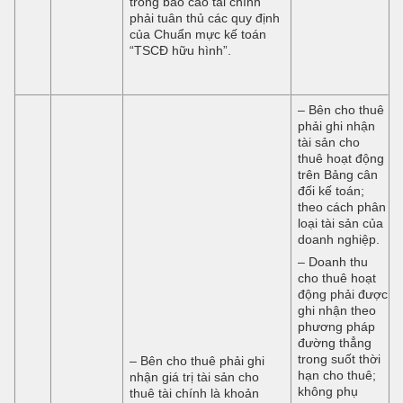
trong báo cáo tài chính
phải tuân thủ các quy định
của Chuẩn mực kế toán
“TSCĐ hữu hình”.
– Bên cho thuê
phải ghi nhận
tài sản cho
thuê hoạt động
trên Bảng cân
đối kế toán;
theo cách phân
loại tài sản của
doanh nghiệp.
– Doanh thu
cho thuê hoạt
động phải được
ghi nhận theo
phương pháp
đường thẳng
trong suốt thời
– Bên cho thuê phải ghi
hạn cho thuê;
nhận giá trị tài sản cho
không phụ
thuê tài chính là khoản