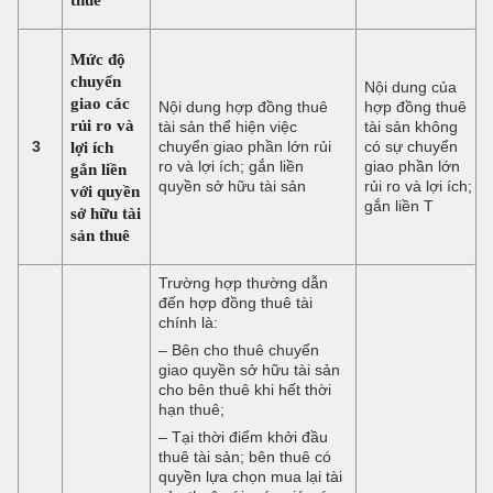
Mức độ
chuyển
Nội dung của
giao các
Nội dung hợp đồng thuê
hợp đồng thuê
rủi ro và
tài sản thể hiện việc
tài sản không
3
lợi ích
chuyển giao phần lớn rủi
có sự chuyển
ro và lợi ích; gắn liền
giao phần lớn
gắn liền
quyền sở hữu tài sản
rủi ro và lợi ích;
với quyền
gắn liền T
sở hữu tài
sản thuê
Trường hợp thường dẫn
đến hợp đồng thuê tài
chính là:
– Bên cho thuê chuyển
giao quyền sở hữu tài sản
cho bên thuê khi hết thời
hạn thuê;
– Tại thời điểm khởi đầu
thuê tài sản; bên thuê có
quyền lựa chọn mua lại tài