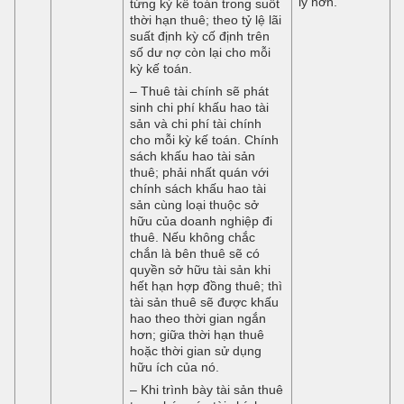
lý hơn.
từng kỳ kế toán trong suốt
thời hạn thuê; theo tỷ lệ lãi
suất định kỳ cố định trên
số dư nợ còn lại cho mỗi
kỳ kế toán.
– Thuê tài chính sẽ phát
sinh chi phí khấu hao tài
sản và chi phí tài chính
cho mỗi kỳ kế toán. Chính
sách khấu hao tài sản
thuê; phải nhất quán với
chính sách khấu hao tài
sản cùng loại thuộc sở
hữu của doanh nghiệp đi
thuê. Nếu không chắc
chắn là bên thuê sẽ có
quyền sở hữu tài sản khi
hết hạn hợp đồng thuê; thì
tài sản thuê sẽ được khấu
hao theo thời gian ngắn
hơn; giữa thời hạn thuê
hoặc thời gian sử dụng
hữu ích của nó.
– Khi trình bày tài sản thuê