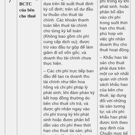
7
phí trong kỳ khi
BCTC
dựa trên lãi suất thuê định
phát sinh, hoặc
kỳ cố định; trên số dư đầu
của bên
phân bổ dần
tư thuần cho thuê tài
cho thuê
vào chi phí
chính. Các khoản thanh
trong suốt thời
toán tiền thuê tài chính
hạn cho thuê;
cho từng kỳ kế toán
phù hợp với
(Không bao gồm chi phí
việc ghi nhận
cung cấp dịch vụ); được
doanh thu cho
trừ vào đầu tư gộp để làm
thuê hoạt động.
giảm đi số vốn gốc; và
– Khấu hao tài
doanh thu tài chính chưa
sản cho thuê
thực hiện.
phải dựa trên
– Các chi phí trực tiếp ban
một cơ sở nhất
đầu để tạo ra doanh thu
quán với chính
tài chính như tiền hoa
sách khấu hao
hồng và chi phí pháp lý
của bên cho
phát sinh; khi đàm phán ký
thuê; áp dụng
kết hợp đồng thường do
đối với những
bên cho thuê chi trả; và
tài sản tương
được ghi nhận ngay vào
tự; và chi phí
chi phí trong kỳ khi phát
khấu hao phải
sinh hoặc được phân bổ
được tính theo
dần vào chi phí theo thời
quy định của
hạn cho thuê tài sản; phù
Chuẩn mực kế