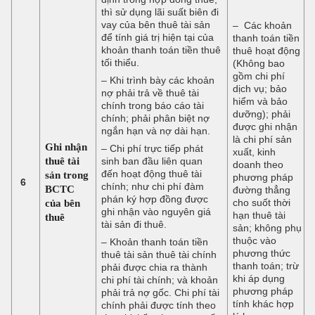
thì sử dụng lãi suất biên đi
vay của bên thuê tài sản
– Các khoản
để tính giá trị hiện tại của
thanh toán tiền
khoản thanh toán tiền thuê
thuê hoạt động
tối thiểu.
(Không bao
gồm chi phí
– Khi trình bày các khoản
dịch vụ; bảo
nợ phải trả về thuê tài
hiểm và bảo
chính trong báo cáo tài
dưỡng); phải
chính; phải phân biệt nợ
được ghi nhận
ngắn hạn và nợ dài hạn.
là chi phí sản
Ghi nhận
– Chi phí trực tiếp phát
xuất, kinh
thuê tài
sinh ban đầu liên quan
doanh theo
đến hoạt động thuê tài
sản trong
phương pháp
6
chính; như chi phí đàm
BCTC
đường thẳng
phán ký hợp đồng được
của bên
cho suốt thời
ghi nhận vào nguyên giá
hạn thuê tài
thuê
tài sản đi thuê.
sản; không phụ
thuộc vào
– Khoản thanh toán tiền
phương thức
thuê tài sản thuê tài chính
thanh toán; trừ
phải được chia ra thành
khi áp dụng
chi phí tài chính; và khoản
phương pháp
phải trả nợ gốc. Chi phí tài
tính khác hợp
chính phải được tính theo