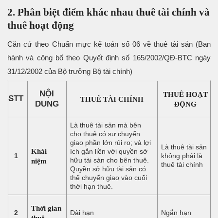
2. Phân biệt điểm khác nhau thuê tài chính và
thuê hoạt động
Căn cứ theo Chuẩn mực kế toán số 06 về thuê tài sản (Ban
hành và công bố theo Quyết định số 165/2002/QĐ-BTC ngày
31/12/2002 của Bộ trưởng Bộ tài chính)
NỘI
THUÊ HOẠT
STT
THUÊ TÀI CHÍNH
DUNG
ĐỘNG
Là thuê tài sản mà bên
cho thuê có sự chuyển
giao phần lớn rủi ro; và lợi
Là thuê tài sản
Khái
ích gắn liền với quyền sở
1
không phải là
hữu tài sản cho bên thuê.
niệm
thuê tài chính
Quyền sở hữu tài sản có
thể chuyển giao vào cuối
thời hạn thuê.
Thời gian
2
Dài hạn
Ngắn hạn
thuê