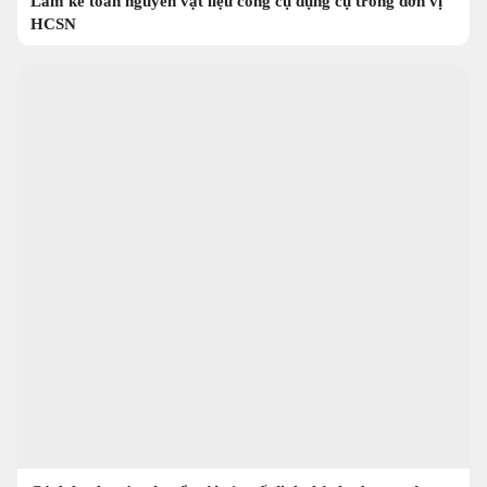
Làm kế toán nguyên vật liệu công cụ dụng cụ trong đơn vị
HCSN