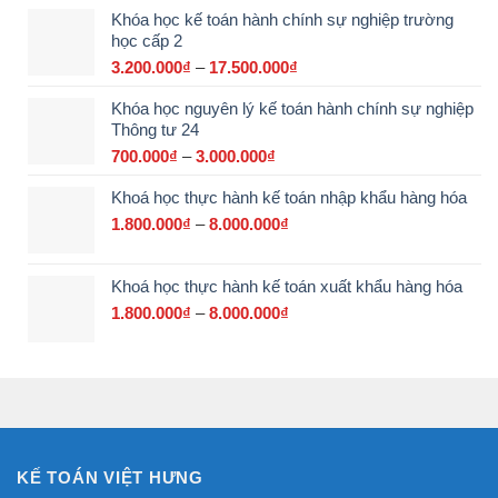
Khóa học kế toán hành chính sự nghiệp trường
từ
học cấp 2
2.900.000₫
đến
3.200.000
₫
–
17.500.000
₫
Khoảng
15.000.000₫
giá:
Khóa học nguyên lý kế toán hành chính sự nghiệp
từ
Thông tư 24
3.200.000₫
đến
700.000
₫
–
3.000.000
₫
Khoảng
17.500.000₫
giá:
Khoá học thực hành kế toán nhập khẩu hàng hóa
từ
700.000₫
1.800.000
₫
–
8.000.000
₫
Khoảng
đến
giá:
3.000.000₫
từ
Khoá học thực hành kế toán xuất khẩu hàng hóa
1.800.000₫
đến
1.800.000
₫
–
8.000.000
₫
Khoảng
8.000.000₫
giá:
từ
1.800.000₫
đến
8.000.000₫
KẾ TOÁN VIỆT HƯNG