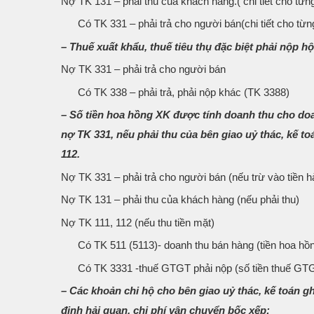
Nợ TK 131 – phải thu của khách hàng.( chi tiết cho từ
Có TK 331 – phải trả cho người bán(chi tiết cho từng
– Thuế xuất khẩu, thuế tiêu thụ đặc biệt phải nộp h
Nợ TK 331 – phải trả cho người bán
Có TK 338 – phải trả, phải nộp khác (TK 3388)
– Số tiền hoa hồng XK được tính doanh thu cho doan
nợ TK 331, nếu phải thu của bên giao uỷ thác, kế t
112.
Nợ TK 331 – phải trả cho người bán (nếu trừ vào tiền h
Nợ TK 131 – phải thu của khách hàng (nếu phải thu)
Nợ TK 111, 112 (nếu thu tiền mặt)
Có TK 511 (5113)- doanh thu bán hàng (tiền hoa hồ
Có TK 3331 -thuế GTGT phải nộp (số tiền thuế GTGT 
– Các khoản chi hộ cho bên giao uỷ thác, kế toán g
định hải quan, chi phí vận chuyển bốc xếp: