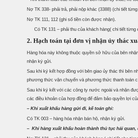
Nợ TK 338- phải trả, phải nộp khác (3388) (chi tiết từn
Nợ TK 111, 112 (ghi số tiền còn được nhận).
Có TK 131 – phải thu của khách hàng( chi tiết từng đ
2. Hạch toán tại đơn vị nhận ủy thác x
Hàng hóa này không thuộc quyền sở hữu của bên nhận
nhận ký gửi.
Sau khi ký kết hợp đồng với bên giao ủy thác thì bên n
phương thức vận chuyển và phương thức thanh toán cù
Sau khi ký kết với các công ty nước ngoài và nhận đượ
các điều khoản của hợp đồng để đảm bảo quyền lợi của
– Khi xuất khẩu hàng gửi đi, kế toán ghi:
Có TK 003 – hàng hóa nhận bán hộ, nhận ký gửi.
– Khi hàng xuất khẩu hoàn thành thủ tục hải quan, 