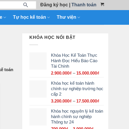
Đăng ký học
|
Thanh toán
e
Tự học kế toán
Thư viện
KHÓA HỌC NỔI BẬT
Khóa Học Kế Toán Thực
Hành Đọc Hiểu Báo Cáo
Tài Chính
kế toán
2.900.000
₫
–
15.000.000
₫
Khoảng
giá:
Khóa học kế toán hành
từ
chính sự nghiệp trường học
2.900.000₫
cấp 2
đến
15.000.000₫
3.200.000
₫
–
17.500.000
₫
Khoảng
giá:
Khóa học nguyên lý kế toán
từ
hành chính sự nghiệp
3.200.000₫
Thông tư 24
đến
17.500.000₫
700.000
₫
–
3.000.000
₫
Khoảng