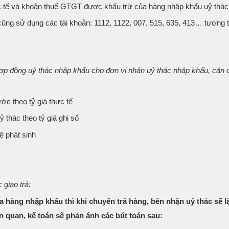
hực tế và khoản thuế GTGT được khấu trừ của hàng nhập khẩu uỷ thác
 cũng sử dụng các tài khoản: 1112, 1122, 007, 515, 635, 413… tương 
hợp đồng uỷ thác nhập khẩu cho đơn vị nhận uỷ thác nhập khẩu, căn
ớc theo tỷ giá thực tế
 thác theo tỷ giá ghi sổ
ệ phát sinh
giao trả:
 hàng nhập khẩu thì khi chuyển trả hàng, bên nhận uỷ thác sẽ l
 quan, kế toán sẽ phản ánh các bút toán sau: