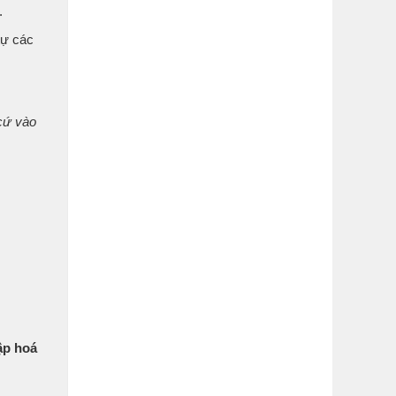
.
tự các
 cứ vào
ập hoá