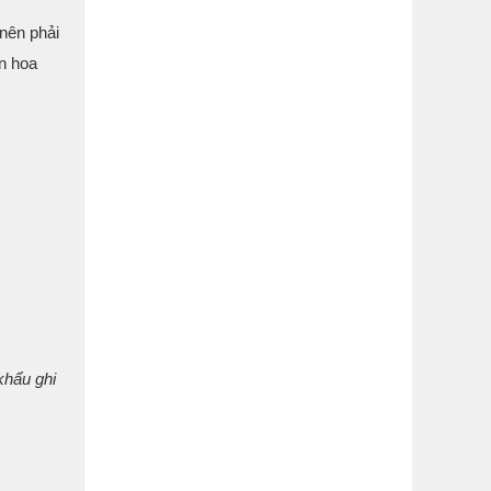
nên phải
ền hoa
khẩu ghi