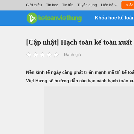
Skip
Giới thiệu
Tin học
Tin tức
Tuyển dụng
Liên hệ
Giáo
to
Khóa học kế toá
content
[Cập nhật] Hạch toán kế toán xuất
Đánh giá
Nền kinh tế ngày càng phát triển mạnh mẽ thì kế to
Việt Hưng sẽ hướng dẫn các bạn cách hạch toán xuấ