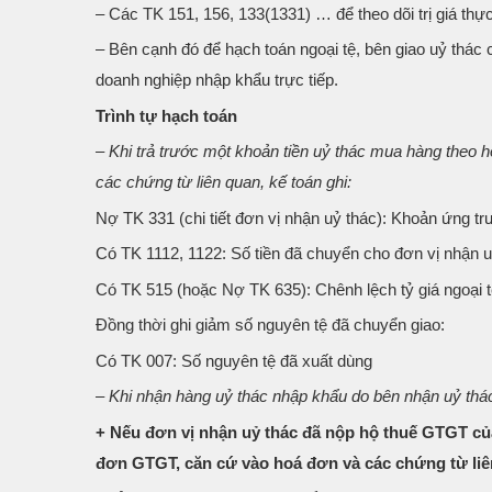
– Các TK 151, 156, 133(1331) … để theo dõi trị giá t
– Bên cạnh đó để hạch toán ngoại tệ, bên giao uỷ thác
doanh nghiệp nhập khẩu trực tiếp.
Trình tự hạch toán
– Khi trả trước một khoản tiền uỷ thác mua hàng theo 
các chứng từ liên quan, kế toán ghi:
Nợ TK 331 (chi tiết đơn vị nhận uỷ thác): Khoản ứng trư
Có TK 1112, 1122: Số tiền đã chuyển cho đơn vị nhận uỷ
Có TK 515 (hoặc Nợ TK 635): Chênh lệch tỷ giá ngoại t
Đồng thời ghi giảm số nguyên tệ đã chuyển giao:
Có TK 007: Số nguyên tệ đã xuất dùng
– Khi nhận hàng uỷ thác nhập khẩu do bên nhận uỷ thác 
+ Nếu đơn vị nhận uỷ thác đã nộp hộ thuế GTGT của
đơn GTGT, căn cứ vào hoá đơn và các chứng từ liên