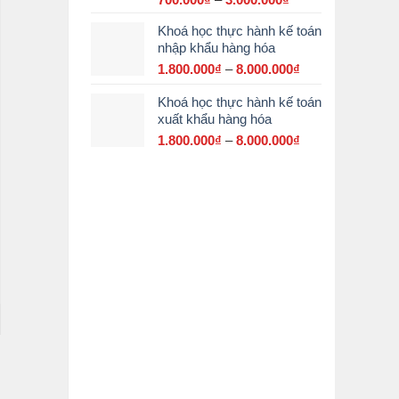
giá:
Khoá học thực hành kế toán
từ
nhập khẩu hàng hóa
700.000₫
đến
1.800.000
₫
–
8.000.000
₫
Khoảng
3.000.000₫
giá:
Khoá học thực hành kế toán
từ
xuất khẩu hàng hóa
1.800.000₫
đến
1.800.000
₫
–
8.000.000
₫
Khoảng
8.000.000₫
giá:
từ
1.800.000₫
đến
8.000.000₫