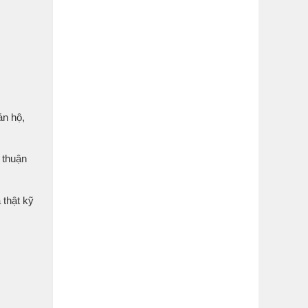
án hộ,
 thuận
 thật kỹ