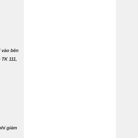
i vào bên
 TK 111,
phí giám