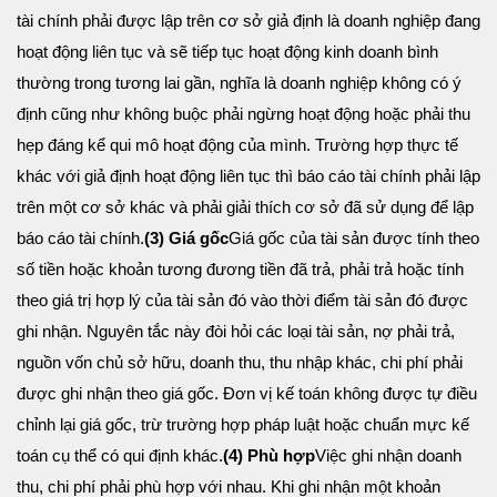
tài chính phải được lập trên cơ sở giả định là doanh nghiệp đang
hoạt động liên tục và sẽ tiếp tục hoạt động kinh doanh bình
thường trong tương lai gần, nghĩa là doanh nghiệp không có ý
định cũng như không buộc phải ngừng hoạt động hoặc phải thu
hẹp đáng kể qui mô hoạt động của mình. Trường hợp thực tế
khác với giả định hoạt động liên tục thì báo cáo tài chính phải lập
trên một cơ sở khác và phải giải thích cơ sở đã sử dụng để lập
báo cáo tài chính.
(3) Giá gốc
Giá gốc của tài sản được tính theo
số tiền hoặc khoản tương đương tiền đã trả, phải trả hoặc tính
theo giá trị hợp lý của tài sản đó vào thời điểm tài sản đó được
ghi nhận. Nguyên tắc này đòi hỏi các loại tài sản, nợ phải trả,
nguồn vốn chủ sở hữu, doanh thu, thu nhập khác, chi phí phải
được ghi nhận theo giá gốc. Đơn vị kế toán không được tự điều
chỉnh lại giá gốc, trừ trường hợp pháp luật hoặc chuẩn mực kế
toán cụ thể có qui định khác.
(4) Phù hợp
Việc ghi nhận doanh
thu, chi phí phải phù hợp với nhau. Khi ghi nhận một khoản