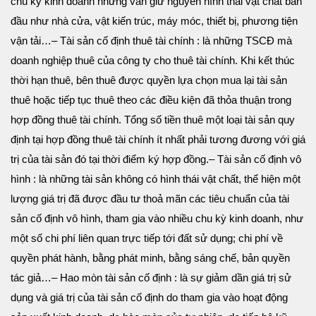
chu kỳ kinh doanh nhưng vẫn giữ nguyên hình thái vật chất ban
đầu như nhà cửa, vật kiến trúc, máy móc, thiết bị, phương tiện
vận tải…
– Tài sản cố định thuê tài chính : là những TSCĐ mà
doanh nghiệp thuê của công ty cho thuê tài chính. Khi kết thúc
thời hạn thuê, bên thuê được quyền lựa chọn mua lại tài sản
thuê hoặc tiếp tục thuê theo các điều kiện đã thỏa thuận trong
hợp đồng thuê tài chính. Tổng số tiền thuê một loại tài sản quy
định tại hợp đồng thuê tài chính ít nhất phải tương đương với giá
trị của tài sản đó tại thời điểm ký hợp đồng.
– Tài sản cố định vô
hình : là những tài sản không có hình thái vật chất, thể hiện một
lượng giá trị đã được đầu tư thoả mãn các tiêu chuẩn của tài
sản cố định vô hình, tham gia vào nhiều chu kỳ kinh doanh, như
một số chi phí liên quan trực tiếp tới đất sử dụng; chi phí về
quyền phát hành, bằng phát minh, bằng sáng chế, bản quyền
tác giả…
– Hao mòn tài sản cố định : là sự giảm dần giá trị sử
dụng và giá trị của tài sản cố định do tham gia vào hoạt động