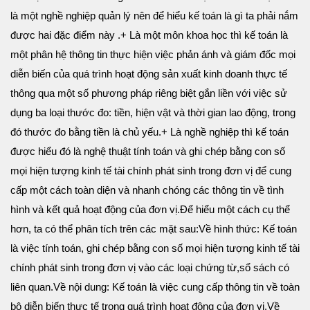
là một nghề nghiệp quản lý nên để hiểu kế toán là gì ta phải nắm
được hai đặc điểm này .
+ Là một môn khoa học thì kế toán là
một phân hệ thông tin thực hiện việc phản ánh và giám đốc mọi
diễn biến của quá trình hoạt động sản xuất kinh doanh thực tế
thông qua một số phương pháp riêng biệt gắn liền với việc sử
dụng ba loại thước đo: tiền, hiện vật và thời gian lao động, trong
đó thước đo bằng tiền là chủ yếu.
+ Là nghề nghiệp thì kế toán
được hiểu đó là nghệ thuật tính toán và ghi chép bằng con số
mọi hiện tượng kinh tế tài chính phát sinh trong đơn vị để cung
cấp một cách toàn diện và nhanh chóng các thông tin về tình
hình và kết quả hoạt động của đơn vị.
Để hiểu một cách cụ thể
hơn, ta có thể phân tích trên các mặt sau:
Về hình thức: Kế toán
là việc tính toán, ghi chép bằng con số mọi hiện tượng kinh tế tài
chính phát sinh trong đơn vị vào các loại chứng từ,sổ sách có
liên quan.
Về nội dung: Kế toán là việc cung cấp thông tin về toàn
bộ diễn biến thực tế trong quá trình hoạt động của đơn vị.
Về