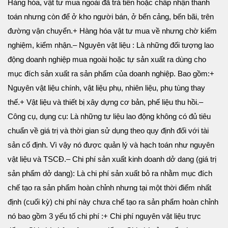
Hàng hóa, vật tư mua ngoài đã trả tiền hoặc chấp nhận thanh
toán nhưng còn để ở kho người bán, ở bến cảng, bến bãi, trên
đường vận chuyển.
+ Hàng hóa vật tư mua về nhưng chờ kiểm
nghiệm, kiểm nhận.
– Nguyên vật liệu : Là những đối tượng lao
động doanh nghiệp mua ngoài hoặc tự sản xuất ra dùng cho
mục đích sản xuất ra sản phẩm của doanh nghiệp. Bao gồm:
+
Nguyên vật liệu chính, vật liệu phụ, nhiên liệu, phụ tùng thay
thế.
+ Vật liệu và thiết bị xây dựng cơ bản, phế liệu thu hồi.
–
Công cụ, dụng cụ: Là những tư liệu lao động không có đủ tiêu
chuẩn về giá trị và thời gian sử dụng theo quy định đối với tài
sản cố định. Vì vậy nó được quản lý và hạch toán như nguyên
vật liệu và TSCĐ.
– Chi phí sản xuất kinh doanh dở dang (giá trị
sản phẩm dở dang): Là chi phí sản xuất bỏ ra nhằm mục đích
chế tạo ra sản phẩm hoàn chỉnh nhưng tại một thời điểm nhất
định (cuối kỳ) chi phí này chưa chế tạo ra sản phẩm hoàn chỉnh
nó bao gồm 3 yếu tố chi phí :
+ Chi phí nguyên vật liệu trực