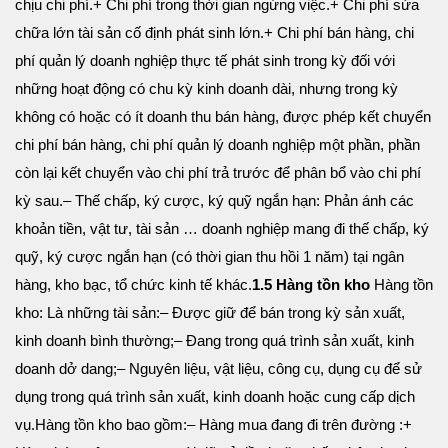
chịu chi phí.
+ Chi phí trong thời gian ngừng việc.
+ Chi phí sửa
chữa lớn tài sản cố định phát sinh lớn.
+ Chi phí bán hàng, chi
phí quản lý doanh nghiệp thực tế phát sinh trong kỳ đối với
những hoạt động có chu kỳ kinh doanh dài, nhưng trong kỳ
không có hoặc có ít doanh thu bán hàng, được phép kết chuyển
chi phí bán hàng, chi phí quản lý doanh nghiệp một phần, phần
còn lại kết chuyển vào chi phí trả trước để phân bổ vào chi phí
kỳ sau.
– Thế chấp, ký cược, ký quỹ ngắn hạn: Phản ánh các
khoản tiền, vật tư, tài sản … doanh nghiệp mang đi thế chấp, ký
quỹ, ký cược ngắn hạn (có thời gian thu hồi 1 năm) tại ngân
hàng, kho bạc, tổ chức kinh tế khác.
1.5 Hàng tồn kho
Hàng tồn
kho: Là những tài sản:
– Được giữ để bán trong kỳ sản xuất,
kinh doanh bình thường;
– Đang trong quá trình sản xuất, kinh
doanh dở dang;
– Nguyên liệu, vật liệu, công cụ, dụng cụ để sử
dụng trong quá trình sản xuất, kinh doanh hoặc cung cấp dịch
vụ.
Hàng tồn kho bao gồm:
– Hàng mua đang đi trên đường :
+