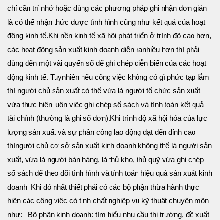
chỉ cần trí nhớ hoặc dùng các phương pháp ghi nhận đơn giản
là có thể nhận thức được tình hình cũng như kết quả của hoạt
động kinh tế.
Khi nền kinh tế xã hội phát triển ở trình độ cao hơn,
các hoạt động sản xuất kinh doanh diễn ra
nhiều hơn thì phải
dùng đến một vài quyển sổ để ghi chép diễn biến của các hoạt
động kinh tế. Tuy
nhiên nếu công việc không có gì phức tạp lắm
thì người chủ sản xuất có thể vừa là người tổ chức sản xuất
vừa thực hiện luôn việc ghi chép sổ sách và tính toán kết quả
tài chính (thường là ghi sổ đơn).
Khi trình độ xã hội hóa của lực
lượng sản xuất và sự phân công lao động đạt đến đỉnh cao
thì
người chủ cơ sở sản xuất kinh doanh không thể là người sản
xuất, vừa là người bán hàng, là thủ kho, thủ quỹ vừa ghi chép
sổ sách để theo dõi tình hình và tính toán hiệu quả sản xuất kinh
doanh. Khi đó nhất thiết phải có các bộ phận thừa hành thực
hiện các công việc có tính chất nghiệp vụ kỹ thuật chuyên môn
như:
– Bộ phận kinh doanh: tìm hiểu nhu cầu thị trường, đề xuất