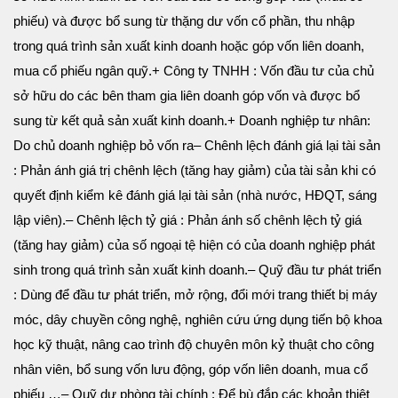
phiếu) và được bổ sung từ thặng dư vốn cổ phần, thu nhập
trong quá trình sản xuất kinh doanh hoặc góp vốn liên doanh,
mua cổ phiếu ngân quỹ.
+ Công ty TNHH : Vốn đầu tư của chủ
sở hữu do các bên tham gia liên doanh góp vốn và được bổ
sung từ kết quả sản xuất kinh doanh.
+ Doanh nghiệp tư nhân:
Do chủ doanh nghiệp bỏ vốn ra
– Chênh lệch đánh giá lại tài sản
: Phản ánh giá trị chênh lệch (tăng hay giảm) của tài sản khi có
quyết định kiểm kê đánh giá lại tài sản (nhà nước, HĐQT, sáng
lập viên).
– Chênh lệch tỷ giá : Phản ánh số chênh lệch tỷ giá
(tăng hay giảm) của số ngoại tệ hiện có của
doanh nghiệp phát
sinh trong quá trình sản xuất kinh doanh.
– Quỹ đầu tư phát triển
: Dùng để đầu tư phát triển, mở rộng, đổi mới trang thiết bị máy
móc, dây
chuyền công nghệ, nghiên cứu ứng dụng tiến bộ khoa
học kỹ thuật, nâng cao trình độ chuyên môn
kỷ thuật cho công
nhân viên, bổ sung vốn lưu động, góp vốn liên doanh, mua cổ
phiếu …
– Quỹ dự phòng tài chính : Để bù đắp các khoản thiệt