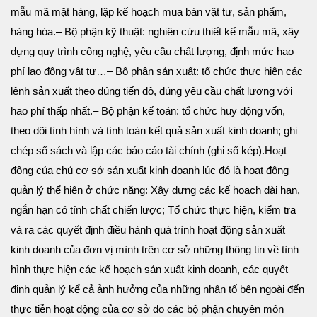
mẫu mã mặt hàng, lập kế hoạch mua bán vật tư, sản phẩm,
hàng hóa.
– Bộ phận kỹ thuật: nghiên cứu thiết kế mẫu mã, xây
dựng quy trình công nghệ, yêu cầu chất lượng, định mức hao
phí lao động vật tư…
– Bộ phận sản xuất: tổ chức thực hiện các
lệnh sản xuất theo đúng tiến độ, đúng yêu cầu chất lượng với
hao phí thấp nhất.
– Bộ phận kế toán: tổ chức huy động vốn,
theo dõi tình hình và tính toán kết quả sản xuất kinh doanh; ghi
chép sổ sách và lập các báo cáo tài chính (ghi sổ kép).
Hoạt
động của chủ cơ sở sản xuất kinh doanh lúc đó là hoạt động
quản lý thể hiện ở chức năng: Xây dựng các kế hoạch dài hạn,
ngắn hạn có tính chất chiến lược; Tổ chức thực hiện, kiểm tra
và ra các quyết định điều hành quá trình hoạt động sản xuất
kinh doanh của đơn vị mình trên cơ sở những thông tin về tình
hình thực hiện các kế hoạch sản xuất kinh doanh, các quyết
định quản lý kể cả ảnh hưởng của những nhân tố bên ngoài đến
thực tiễn hoạt động của cơ sở do các bộ phận chuyên môn