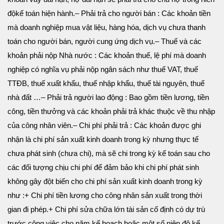
độ
kế toán hiện hành.
– Phải trả cho người bán : Các khoản tiền
mà doanh nghiệp mua vật liệu, hàng hóa, dịch vụ chưa thanh
toán cho người bán, người cung ứng dịch vụ.
– Thuế và các
khoản phải nộp Nhà nước : Các khoản thuế, lệ phí mà doanh
nghiệp có nghĩa vụ phải nộp ngân sách như thuế VAT, thuế
TTĐB, thuế xuất khẩu, thuế nhập khẩu, thuế tài nguyên, thuế
nhà đất …
– Phải trả người lao động : Bao gồm tiền lương, tiền
công, tiền thưởng và các khoản phải trả khác thuộc về thu nhập
của công nhân viên.
– Chi phí phải trả : Các khoản được ghi
nhận là chi phí sản xuất kinh doanh trong kỳ nhưng thực tế
chưa phát sinh (chưa chi), mà sẽ chi trong kỳ kế toán sau cho
các đối tượng chịu chi phí để đảm bảo khi chi phí phát sinh
không gây đột biến cho chi phí sản xuất kinh doanh trong kỳ
như :
+ Chi phí tiền lương cho công nhân sản xuất trong thời
gian đi phép.
+ Chi phí sửa chữa lớn tài sản cố định có dự trù
trước công việc cho năm kế hoạch hoặc một số niên độ kế