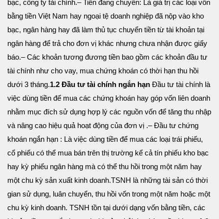
bạc, công ty tài chính.
– Tiền đang chuyển: Là giá trị các loại vốn
bằng tiền Việt Nam hay ngoại tệ doanh nghiệp đã nộp vào kho
bạc, ngân hàng hay đã làm thủ tục chuyển tiền từ tài khoản tại
ngân hàng để trả cho đơn vị khác nhưng chưa nhận được giấy
báo.
– Các khoản tương đương tiền bao gồm các khoản đầu tư
tài chính như cho vay, mua chứng khoán có thời hạn thu hồi
dưới 3 tháng.
1.2 Đầu tư tài chính ngắn hạn
Đầu tư tài chính là
việc dùng tiền để mua các chứng khoán hay góp vốn liên doanh
nhằm mục đích sử dụng hợp lý các nguồn vốn để tăng thu nhập
và nâng cao hiệu quả hoạt động của đơn vị .
– Đầu tư chứng
khoán ngắn hạn : Là việc dùng tiền để mua các loại trái phiếu,
cổ phiếu có thể mua bán trên thị trường kể cả tín phiếu kho bạc
hay kỳ phiếu ngân hàng mà có thể thu hồi trong một năm hay
một chu kỳ sản xuất kinh doanh.
TSNH là những tài sản có thời
gian sử dụng, luân chuyển, thu hồi vốn trong một năm hoặc một
chu kỳ kinh doanh. TSNH tồn tại dưới dạng vốn bằng tiền, các