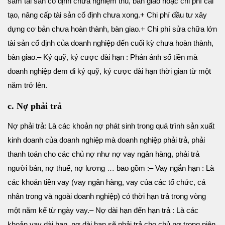
sắm tài sản cố định chưa nghiệm thu, bàn giao hoặc chi phí cải
tạo, nâng cấp tài sản cố định chưa xong.
+ Chi phí đầu tư xây
dựng cơ bản chưa hoàn thành, bàn giao.
+ Chi phí sửa chữa lớn
tài sản cố định của doanh nghiệp đến cuối kỳ chưa hoàn thành,
bàn giao.
– Ký quỹ, ký cược dài hạn : Phản ánh số tiền mà
doanh nghiệp đem đi ký quỹ, ký cược dài hạn thời gian từ một
năm trở lên.
c. Nợ phải trả
Nợ phải trả: Là các khoản nợ phát sinh trong quá trình sản xuất
kinh doanh của doanh nghiệp mà doanh nghiệp phải trả, phải
thanh toán cho các chủ nợ như nợ vay ngân hàng, phải trả
người bán, nợ thuế, nợ lương … bao gồm :
– Vay ngắn hạn : Là
các khoản tiền vay (vay ngân hàng, vay của các tổ chức, cá
nhân trong và ngoài doanh nghiệp) có thời hạn trả trong vòng
một năm kể từ ngày vay.
– Nợ dài hạn đến hạn trả : Là các
khoản vay dài hạn, nợ dài hạn sẽ phải trả cho chủ nợ trong niên