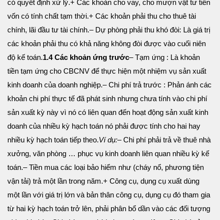
có quyết định xử lý.
+ Các khoản cho vay, cho mượn vật tư tiền
vốn có tính chất tạm thời.
+ Các khoản phải thu cho thuê tài
chính, lãi đầu tư tài chính.
– Dự phòng phải thu khó đòi: Là giá trị
các khoản phải thu có khả năng không đòi được vào cuối niên
độ kế toán.
1.4 Các khoản ứng trước
– Tạm ứng : Là khoản
tiền tạm ứng cho CBCNV để thực hiện một nhiệm vụ sản xuất
kinh doanh của doanh nghiệp.
– Chi phí trả trước : Phản ánh các
khoản chi phí thực tế đã phát sinh nhưng chưa tính vào chi phí
sản xuất kỳ này vì nó có liên quan đến hoạt động sản xuất kinh
doanh của nhiều kỳ hạch toán nó phải được tính cho hai hay
nhiều kỳ hạch toán tiếp theo.
Ví dụ:
– Chi phí phải trả về thuê nhà
xưởng, văn phòng … phục vụ kinh doanh liên quan nhiều kỳ kế
toán.
– Tiền mua các loại bảo hiểm như (cháy nổ, phương tiện
vận tải) trả một lần trong năm.
+ Công cụ, dụng cụ xuất dùng
một lần với giá trị lớn và bản thân công cụ, dụng cụ đó tham gia
từ hai kỳ hạch toán trở lên, phải phân bổ dần vào các đối tượng