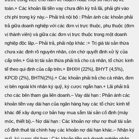
toán.
+ Các khoản lãi tiền vay chưa đến kỳ trả lãi, phải ghi vào
chi phí trong kỳ này.
– Phải trả nội bộ : Phản ánh các khoản phải
trả giữa doanh nghiệp với các đơn vị trực thuộc, phụ thuộc (đơn
vị thành viên) và giữa các đơn vị trực thuộc trong một doanh
nghiệp độc lập.
– Phải trả, phải nộp khác :
+ Trị giá tài sản thừa
chưa xác định rõ nguyên nhân, còn chờ quyết định xử lý của
cấp trên.
+ Giá trị tài sản thừa phải trả cho cá nhân, tổ chức kinh
tế theo qui định của cấp trên.
+ BHXH (22%), BHYT (4,5%),
KPCĐ (2%), BHTN(2%).
+ Các khoản phải trả cho cá nhân, đơn
vị bên ngoài khi nhận ký quỹ, ký cược ngắn hạn.
+ Lãi phải trả
cho các bên tham gia liên doanh.
– Vay dài hạn : Phản ánh các
khoản tiền vay dài hạn của ngân hàng hay các tổ chức kinh tế
khác để xây dựng cơ bản hay mua sắm tài sản cố định (máy
móc, thiết bị).
– Nợ dài hạn : Các khoản nợ như nợ thuê tài sản
cố định thuê tài chính hay các khoản nợ dài hạn khác.
– Nhận ký
quỹ, ký cược dài hạn : Các khoản tiền mà doanh nghiệp nhận