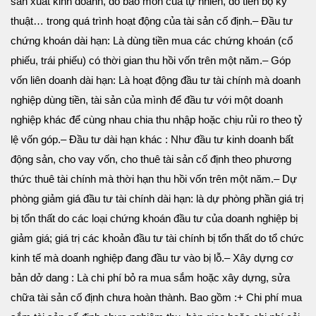
sản xuất kinh doanh, do bào mòn của tự nhiên, do tiến bộ kỹ
thuật… trong quá trình hoạt động của tài sản cố định.
– Đầu tư
chứng khoán dài hạn: Là dùng tiền mua các chứng khoán (cổ
phiếu, trái phiếu) có thời gian thu hồi vốn trên một năm.
– Góp
vốn liên doanh dài hạn: Là hoạt động đầu tư tài chính mà doanh
nghiệp dùng tiền, tài sản của mình để đầu tư với một doanh
nghiệp khác để cùng nhau chia thu nhập hoặc chịu rủi ro theo tỷ
lệ vốn góp.
– Đầu tư dài hạn khác : Như đầu tư kinh doanh bất
động sản, cho vay vốn, cho thuê tài sản cố định theo phương
thức thuê tài chính mà thời hạn thu hồi vốn trên một năm.
– Dự
phòng giảm giá đầu tư tài chính dài hạn: là dự phòng phần giá trị
bị tổn thất do các loại chứng khoán đầu tư của doanh nghiệp bị
giảm giá; giá trị các khoản đầu tư tài chính bị tổn thất do tổ chức
kinh tế mà doanh nghiệp đang đầu tư vào bị lỗ.
– Xây dựng cơ
bản dở dang : Là chi phí bỏ ra mua sắm hoặc xây dựng, sửa
chữa tài sản cố định chưa hoàn thành. Bao gồm :
+ Chi phí mua