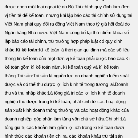
được chọn một loại ngoại tệ do Bộ Tài chính quy định làm đơn
vị tiền tệ để kế toán, nhưng khi lập báo cáo tài chính sử dụng tại
Việt Nam phải quy đổi ra đồng Việt Nam theo tỷ giá hối đoái do
Ngân hàng Nhà nước Việt Nam công bố tại thời điểm khóa sổ
lập báo cáo tài chính, trừ trường hợp pháp luật có quy định
khác.
Kì kế toán:
Kì kế toán là thời gian qui định mà các số liệu,
thông tin kế toán của một đơn vị kế toán phải
được báo cáo.
Kì
kế toán gồm kì kế toán năm, kì kế toán quý và kì kế toán
tháng.
Tài sản:
Tài sản là nguồn lực do doanh nghiệp kiểm soát
được và có thể thu được lợi ích kinh tế trong tương lai.
Doanh
thu và thu nhập khác:
Là tổng giá trị các lợi ích kinh tế doanh
nghiệp thu được trong kì kế toán, phát sinh từ các hoạt động
sản xuất kinh doanh thông thường và các hoạt động khác của
doanh nghiệp, góp phần làm tăng vốn chủ sở hữu.
Chi phí:
Là
tổng giá trị các khoản làm giảm lợi ích trong kì kế toán dưới
hình thức các khoản tiền chi ra, các khoản khấu trừ tài sản