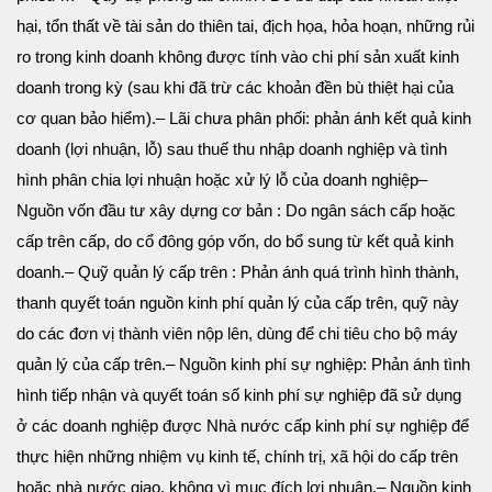
hại, tổn thất về tài sản do thiên tai, địch họa,
hỏa hoạn, những rủi
ro trong kinh doanh không được tính vào chi phí sản xuất kinh
doanh trong kỳ
(sau khi đã trừ các khoản đền bù thiệt hại của
cơ quan bảo hiểm).
– Lãi chưa phân phối: phản ánh kết quả kinh
doanh (lợi nhuận, lỗ) sau thuế thu nhập doanh nghiệp
và tình
hình phân chia lợi nhuận hoặc xử lý lỗ của doanh nghiệp
–
Nguồn vốn đầu tư xây dựng cơ bản : Do ngân sách cấp hoặc
cấp trên cấp, do cổ đông góp vốn, do
bổ sung từ kết quả kinh
doanh.
– Quỹ quản lý cấp trên : Phản ánh quá trình hình thành,
thanh quyết toán nguồn kinh phí quản lý của
cấp trên, quỹ này
do các đơn vị thành viên nộp lên, dùng để chi tiêu cho bộ máy
quản lý của cấp
trên.
– Nguồn kinh phí sự nghiệp: Phản ánh tình
hình tiếp nhận và quyết toán số kinh phí sự nghiệp đã sử dụng
ở các doanh nghiệp được Nhà nước cấp kinh phí sự nghiệp để
thực hiện những nhiệm vụ kinh tế, chính trị, xã hội do cấp trên
hoặc nhà nước giao, không vì mục đích lợi nhuận.
– Nguồn kinh