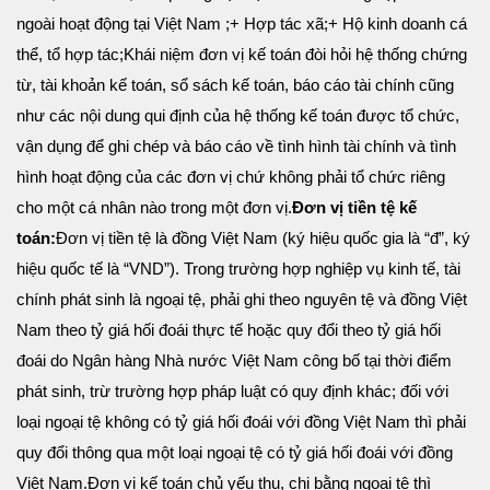
ngoài hoạt động tại Việt Nam ;
+ Hợp tác xã;
+ Hộ kinh doanh cá
thể, tổ hợp tác;
Khái niệm đơn vị kế toán đòi hỏi hệ thống chứng
từ, tài khoản kế toán, sổ sách kế toán, báo cáo tài chính cũng
như các nội dung qui định của hệ thống kế toán được tổ chức,
vận dụng để ghi chép và báo cáo về tình hình tài chính và tình
hình hoạt động của các đơn vị chứ không phải tổ chức riêng
cho một cá nhân nào trong một đơn vị.
Đơn vị tiền tệ kế
toán:
Đơn vị tiền tệ là đồng Việt Nam (ký hiệu quốc gia là “đ”, ký
hiệu quốc tế là “VND”). Trong trường hợp nghiệp vụ kinh tế, tài
chính phát sinh là ngoại tệ, phải ghi theo nguyên tệ và đồng Việt
Nam theo tỷ giá hối đoái thực tế hoặc quy đổi theo tỷ giá hối
đoái do Ngân hàng Nhà nước Việt Nam công bố tại thời điểm
phát sinh, trừ trường hợp pháp luật có quy định khác; đối với
loại ngoại tệ không có tỷ giá hối đoái với đồng Việt Nam thì phải
quy đổi thông qua một loại ngoại tệ có tỷ giá hối đoái với đồng
Việt Nam.
Đơn vị kế toán chủ yếu thu, chi bằng ngoại tệ thì