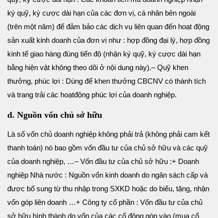
ký quỹ, ký cược dài hạn của các đơn vị, cá nhân bên ngoài
(trên một năm) để đảm bảo các dịch vụ liên quan đến hoạt động
sản xuất kinh doanh của đơn vị như : hợp đồng đại lý, hợp đồng
kinh tế giao hàng đúng tiến độ (nhận ký quỹ, ký cược dài hạn
bằng hiện vật không theo dõi ở nội dung này).
– Quỹ khen
thưởng, phúc lợi : Dùng để khen thưởng CBCNV có thành tích
và trang trải các hoạt
động phúc lợi của doanh nghiệp.
d. Nguồn vốn chủ sở hữu
Là số vốn chủ doanh nghiệp không phải trả (không phải cam kết
thanh toán) nó bao gồm vốn đầu tư của chủ sở hữu và các quỹ
của doanh nghiệp, …
– Vốn đầu tư của chủ sở hữu :
+ Doanh
nghiệp Nhà nước : Nguồn vốn kinh doanh do ngân sách cấp và
được bổ sung từ thu nhập trong SXKD hoặc do biếu, tặng, nhận
vốn góp liên doanh …
+ Công ty cổ phần : Vốn đầu tư của chủ
sở hữu hình thành do vốn của các cổ đông góp vào (mua cổ