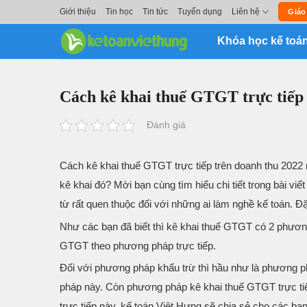
Skip
Giới thiệu
Tin học
Tin tức
Tuyển dụng
Liên hệ
Giáo
to
Khóa học kế toá
content
Cách kê khai thuế GTGT trực tiếp 
Đánh giá
Cách kê khai thuế GTGT trực tiếp trên doanh thu 2022
kê khai đó? Mời bạn cùng tìm hiểu chi tiết trong bài vi
từ rất quen thuộc đối với những ai làm nghề kế toán. Đặc
Như các bạn đã biết thì kê khai thuế GTGT có 2 phươn
GTGT theo phương pháp trực tiếp.
Đối với phương pháp khấu trừ thì hầu như là phương 
pháp này. Còn phương pháp kê khai thuế GTGT trực tiếp
trực tiếp này, kế toán Việt Hưng sẽ chia sẻ cho các bạ