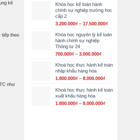
ụng kê
Khóa học kế toán hành
từ
chính sự nghiệp trường học
2.900.000₫
cấp 2
đến
15.000.000₫
3.200.000
₫
–
17.500.000
₫
Khoảng
giá:
Khóa học nguyên lý kế toán
 tiếp theo
từ
hành chính sự nghiệp
3.200.000₫
Thông tư 24
đến
17.500.000₫
700.000
₫
–
3.000.000
₫
Khoảng
giá:
Khoá học thực hành kế toán
từ
nhập khẩu hàng hóa
700.000₫
đến
1.800.000
₫
–
8.000.000
₫
Khoảng
3.000.000₫
-BTC như
giá:
Khoá học thực hành kế toán
từ
xuất khẩu hàng hóa
1.800.000₫
đến
1.800.000
₫
–
8.000.000
₫
Khoảng
8.000.000₫
giá:
từ
1.800.000₫
đến
8.000.000₫