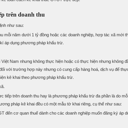
ếp trên doanh thu
ịnh như sau:
hu mỗi năm dưới 1 tỷ đồng hoặc các doanh nghiệp, hợp tác xã mới th
 kí áp dụng phương pháp khấu trừ.
ại Việt Nam nhưng không thực hiện hoặc có thực hiện nhưng không đ
 đối với trường hợp này nhưng có cung cấp hàng hoá, dịch vụ để thực
 hiện kê khai theo phương pháp khấu trừ.
xã.
c tiếp trên doanh thu hay là phương pháp khấu trừ đa phần là do mỗ
hương pháp kê khai đều có một mẫu tờ khai riêng, cụ thể như sau:
GTGT đến cơ quan thuế dành cho các doanh nghiệp muốn đăng ký áp d