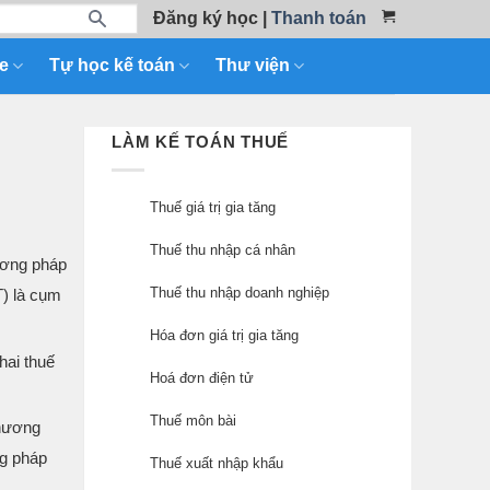
Đăng ký học
|
Thanh toán
e
Tự học kế toán
Thư viện
LÀM KẾ TOÁN THUẾ
Thuế giá trị gia tăng
Thuế thu nhập cá nhân
ương pháp
Thuế thu nhập doanh nghiệp
T) là cụm
Hóa đơn giá trị gia tăng
hai thuế
Hoá đơn điện tử
Thuế môn bài
phương
ng pháp
Thuế xuất nhập khẩu