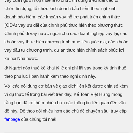
vay của người nộp thuế là tổ chức tín dụng theo luật các tổ
chức tín dụng, tổ chức kinh doanh bảo hiểm theo luật kinh
doanh bảo hiểm, các khoản vay hỗ trợ phát triển chính thức
(ODA) vay ưu đãi của chính phủ thực hiện theo phương thức
Chính phủ đi vay nước ngoài cho các doanh nghiệp vay lại, các
khoản vay thực hiện chương trình mục tiêu quốc gia, các khoản
vay đầu tư chương trình, dự án thực hiện chính sách phúc lợi
xã hội Nhà nước.
d/ Người nộp thuế kê khai tỷ lệ chi phí lãi vay trong kỳ tính thuế
theo phụ lục I ban hành kèm theo nghị định này.
Với các nội dung cơ bản về giao dịch liên kết được chia sẻ kèm
ví dụ thực tế trong bài viết trên đây, Kế Toán Việt Hưng mong
rằng bạn đã có thêm nhiều hơn các thông tin liên quan đến vấn
đề này. Để theo dõi nhiều hơn các chủ đề chuyên sâu, truy cập
fanpage
của chúng tôi nhé!