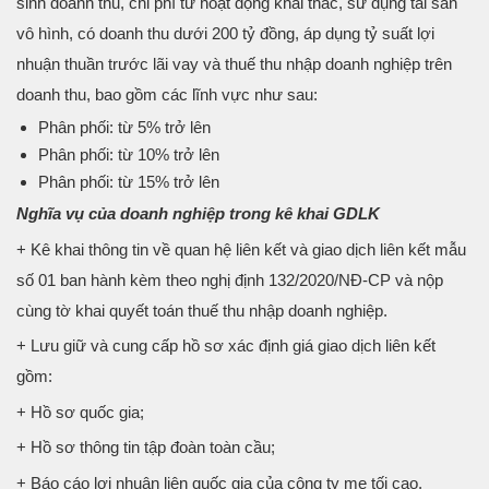
sinh doanh thu, chi phí từ hoạt động khai thác, sử dụng tài sản
vô hình, có doanh thu dưới 200 tỷ đồng, áp dụng tỷ suất lợi
nhuận thuần trước lãi vay và thuế thu nhập doanh nghiệp trên
doanh thu, bao gồm các lĩnh vực như sau:
Phân phối: từ 5% trở lên
Phân phối: từ 10% trở lên
Phân phối: từ 15% trở lên
Nghĩa vụ của doanh nghiệp trong kê khai GDLK
+ Kê khai thông tin về quan hệ liên kết và giao dịch liên kết mẫu
số 01 ban hành kèm theo nghị định 132/2020/NĐ-CP và nộp
cùng tờ khai quyết toán thuế thu nhập doanh nghiệp.
+ Lưu giữ và cung cấp hồ sơ xác định giá giao dịch liên kết
gồm:
+ Hồ sơ quốc gia;
+ Hồ sơ thông tin tập đoàn toàn cầu;
+ Báo cáo lợi nhuận liên quốc gia của công ty mẹ tối cao.