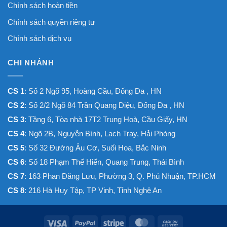
Chính sách hoàn tiền
Chính sách quyền riêng tư
Chính sách dịch vụ
CHI NHÁNH
CS 1
: Số 2 Ngõ 95, Hoàng Cầu, Đống Đa , HN
CS 2
: Số 2/2 Ngõ 84 Trần Quang Diệu, Đống Đa , HN
CS 3
: Tầng 6, Tòa nhà 17T2 Trung Hoà, Cầu Giấy, HN
CS 4
: Ngõ 2B, Nguyễn Bính, Lạch Tray, Hải Phòng
CS 5
: Số 32 Đường Âu Cơ, Suối Hoa, Bắc Ninh
CS 6
: Số 18 Phạm Thế Hiển, Quang Trung, Thái Bình
CS 7
: 163 Phan Đăng Lưu, Phường 3, Q. Phú Nhuận, TP.HCM
CS 8
: 216 Hà Huy Tập, TP Vinh, Tỉnh Nghệ An
Visa
PayPal
Stripe
MasterCard
Cash