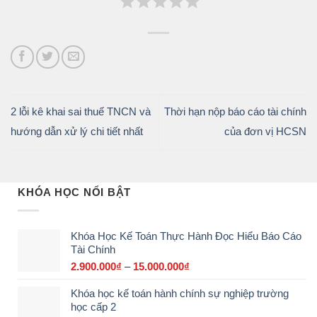
2 lỗi kê khai sai thuế TNCN và
Thời hạn nộp báo cáo tài chính
hướng dẫn xử lý chi tiết nhất
của đơn vị HCSN
KHÓA HỌC NỔI BẬT
Khóa Học Kế Toán Thực Hành Đọc Hiểu Báo Cáo
Tài Chính
2.900.000
₫
–
15.000.000
₫
Khoảng
giá:
Khóa học kế toán hành chính sự nghiệp trường
từ
học cấp 2
2.900.000₫