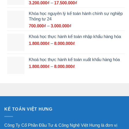
đến
3.200.000
₫
–
17.500.000
₫
Khoảng
15.000.000₫
giá:
Khóa học nguyên lý kế toán hành chính sự nghiệp
từ
Thông tư 24
3.200.000₫
đến
700.000
₫
–
3.000.000
₫
Khoảng
17.500.000₫
giá:
Khoá học thực hành kế toán nhập khẩu hàng hóa
từ
700.000₫
1.800.000
₫
–
8.000.000
₫
Khoảng
đến
giá:
3.000.000₫
từ
Khoá học thực hành kế toán xuất khẩu hàng hóa
1.800.000₫
đến
1.800.000
₫
–
8.000.000
₫
Khoảng
8.000.000₫
giá:
từ
1.800.000₫
đến
8.000.000₫
KẾ TOÁN VIỆT HƯNG
Công Ty Cổ Phần Đầu Tư & Công Nghệ Việt Hưng là đơn vị