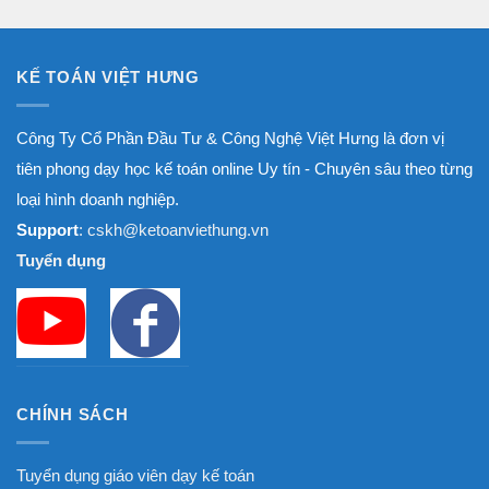
8.000.000₫
KẾ TOÁN VIỆT HƯNG
Công Ty Cổ Phần Đầu Tư & Công Nghệ Việt Hưng là đơn vị
tiên phong dạy học kế toán online Uy tín - Chuyên sâu theo từng
loại hình doanh nghiệp.
Support
: cskh@ketoanviethung.vn
Tuyển dụng
CHÍNH SÁCH
Tuyển dụng giáo viên dạy kế toán