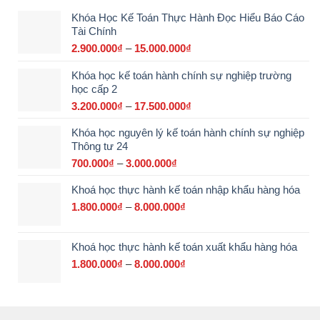
Khóa Học Kế Toán Thực Hành Đọc Hiểu Báo Cáo
Tài Chính
2.900.000
₫
–
15.000.000
₫
Khoảng
giá:
Khóa học kế toán hành chính sự nghiệp trường
từ
học cấp 2
2.900.000₫
đến
3.200.000
₫
–
17.500.000
₫
Khoảng
15.000.000₫
giá:
Khóa học nguyên lý kế toán hành chính sự nghiệp
từ
Thông tư 24
3.200.000₫
đến
700.000
₫
–
3.000.000
₫
Khoảng
17.500.000₫
giá:
Khoá học thực hành kế toán nhập khẩu hàng hóa
từ
700.000₫
1.800.000
₫
–
8.000.000
₫
Khoảng
đến
giá:
3.000.000₫
từ
Khoá học thực hành kế toán xuất khẩu hàng hóa
1.800.000₫
đến
1.800.000
₫
–
8.000.000
₫
Khoảng
8.000.000₫
giá:
từ
1.800.000₫
đến