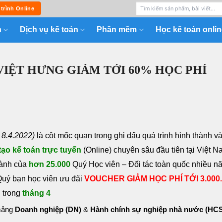
 trình Online
n
Dịch vụ kế toán
Phần mềm
Học kế toán onlin
 VIỆT HƯNG GIẢM TỚI 60% HỌC PHÍ
 8.4.2022)
là cột mốc quan trọng ghi dấu quá trình hình thành v
tạo kế toán trực tuyến
(Online) chuyên sâu đầu tiên tại Việt N
hành của
hơn 25.000
Quý Học viên – Đối tác toàn quốc nhiều n
uý bạn học viên ưu đãi
VOUCHER GIẢM HỌC PHÍ TỚI 3.000
n
trong
tháng 4
mảng
Doanh nghiệp (DN)
&
Hành chính sự nghiệp nhà nước (HC