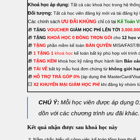
Khoá học áp dụng:
Tất cả các khoá học trong hệ thố
Đối tượng:
Tất cả học viên đăng ký mới và tái đăng k
Các chính sách
ƯU
ĐÃI KHỦNG
chỉ có tại
Kế Toán V
🎁
TẶNG
VOUCHER
GIẢM HỌC PHÍ LÊN TỚI
3.000.0
🎁
TẶNG
KHOÁ HỌC 0 ĐỒNG TRỌN GÓI
cho
12 học v
🎁
TẶNG
phần mềm kế toán
BẢN QUYỀN
MISA/FAST/
🎁
1 TẶNG 1
khoá học
kế toán bất kỳ phù hợp với trình
🎁
TẶNG
KÈM
khoá học kỹ năng thực hành làm
Báo cá
🎁
TẢI VỀ
bất kỳ mẫu hoá đơn chứng từ
không giới hạ
🎁
HỖ TRỢ TRẢ GÓP 0%
(áp dụng thẻ MasterCard/Visa
💥
X2 KHUYẾN MẠI GIẢM HỌC PHÍ
khi đăng ký nhóm 
CHÚ Ý:
Mỗi học viên được áp dụng 0
dồn với các chương trình ưu đãi khác.
Kết quả nhận được sau khoá học này
🚩 Nắm chắc hiểu rõ công việc kế toán tổng hợp thuế