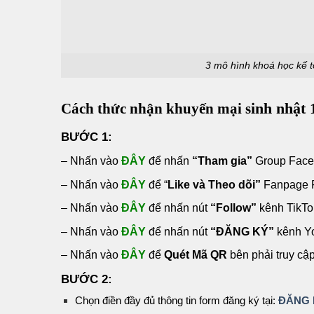
3 mô hình khoá học kế t
inh nhật 
Cách thức nhận khuyến mại s
BƯỚC 1:
– Nhấn vào
ĐÂY
đ
ể nhấn
“Tham gia”
Group Faceb
– Nhấn vào
ĐÂY
để “
Like và Theo dõi”
Fanpage F
– Nhấn vào
ĐÂY
để nhấn nút
“Follow”
kênh TikTo
– Nhấn vào
ĐÂY
để nhấn nút
“ĐĂNG KÝ”
kênh Y
– Nhấn vào
ĐÂY
để
Quét Mã QR
bên phải truy cậ
BƯỚC 2:
Chọn điền đầy đủ thông tin form đăng ký tại:
ĐĂNG 