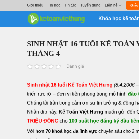
Skip
Giới thiệu
Tin học
Tin tức
Tuyển dụng
Liên hệ
Giáo
to
Khóa học kế toá
content
SINH NHẬT 16 TUỔI KẾ TOÁN
THÁNG 4
Đánh giá
Sinh nhật 16 tuổi Kế Toán Việt Hưng
(8.4.2006 –
triển rực rỡ – đơn vị tiên phong trong mô hình
đào 
Chúng tôi trân trọng cảm ơn sự tin tưởng & đồng 
Nhân dịp này,
Kế Toán Việt Hưng
muốn gửi đến Q
TRIỆU ĐỒNG
cho
100 suất học đăng ký đầu tiê
Với
hơn 70 khoá học đa lĩnh vực
chuyên sâu cho 2 