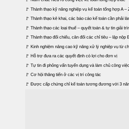
🚩 Thành thạo kỹ năng nghiệp vụ kế toán tổng hợp A – 
🚩 Thành thạo kê khai, các báo cáo kế toán cần phải l
🚩 Thành thạo các loại thuế – quyết toán & tự tin giải t
🚩 Thành thạo đối chiếu, cân đối các chỉ tiêu – lập nộp
🚩 Kinh nghiệm nâng cao kỹ năng xử lý nghiệp vụ từ ch
🚩 Hỗ trợ đưa ra các quyết định có lợi cho đơn vị
🚩 Tự tin đi phỏng vấn tuyển dụng và làm chủ công việc
🚩 Cơ hội thăng tiến ở các vị trí công tác
🚩 Được cấp chứng chỉ kế toán tương đương với 3 năm