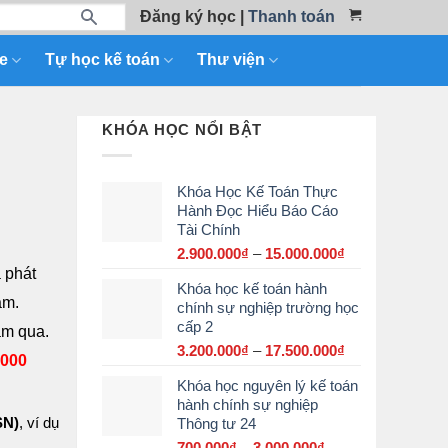
Đăng ký học
|
Thanh toán
e
Tự học kế toán
Thư viện
KHÓA HỌC NỔI BẬT
Khóa Học Kế Toán Thực
Hành Đọc Hiểu Báo Cáo
Tài Chính
2.900.000
₫
–
15.000.000
₫
Khoảng
giá:
à phát
Khóa học kế toán hành
từ
am.
chính sự nghiệp trường học
2.900.000₫
cấp 2
đến
ăm qua.
15.000.000₫
3.200.000
₫
–
17.500.000
₫
Khoảng
.000
giá:
Khóa học nguyên lý kế toán
từ
hành chính sự nghiệp
3.200.000₫
SN)
, ví dụ
Thông tư 24
đến
17.500.000₫
700.000
₫
–
3.000.000
₫
Khoảng