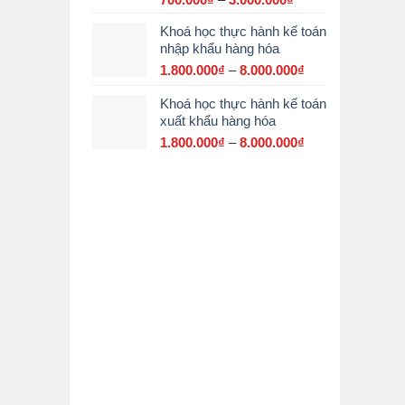
giá:
Khoá học thực hành kế toán
từ
nhập khẩu hàng hóa
700.000₫
đến
1.800.000
₫
–
8.000.000
₫
Khoảng
3.000.000₫
giá:
Khoá học thực hành kế toán
từ
xuất khẩu hàng hóa
1.800.000₫
đến
1.800.000
₫
–
8.000.000
₫
Khoảng
8.000.000₫
giá:
từ
1.800.000₫
đến
8.000.000₫