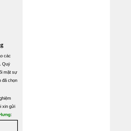
ng
ảo các
a. Quý
ối mặt sự
n đã chọn
nghiệm
 xin gửi
 Hưng
: