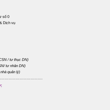
ừ số 0
& Dịch vụ
CSN / tư thục DN)
SN/ tư nhân DN)
 nhà quản lý)
…………………………….
ư: