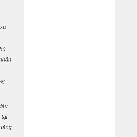
 xã
chủ
 nhân
2%.
 đầu
tại
 tăng