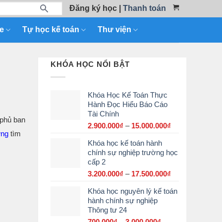
Đăng ký học
|
Thanh toán
e
Tự học kế toán
Thư viện
KHÓA HỌC NỔI BẬT
Khóa Học Kế Toán Thực
Hành Đọc Hiểu Báo Cáo
Tài Chính
 phủ ban
2.900.000
₫
–
15.000.000
₫
Khoảng
ưng
tìm
giá:
Khóa học kế toán hành
từ
chính sự nghiệp trường học
2.900.000₫
cấp 2
đến
15.000.000₫
3.200.000
₫
–
17.500.000
₫
Khoảng
giá:
Khóa học nguyên lý kế toán
từ
hành chính sự nghiệp
3.200.000₫
Thông tư 24
đến
17.500.000₫
700.000
₫
–
3.000.000
₫
Khoảng