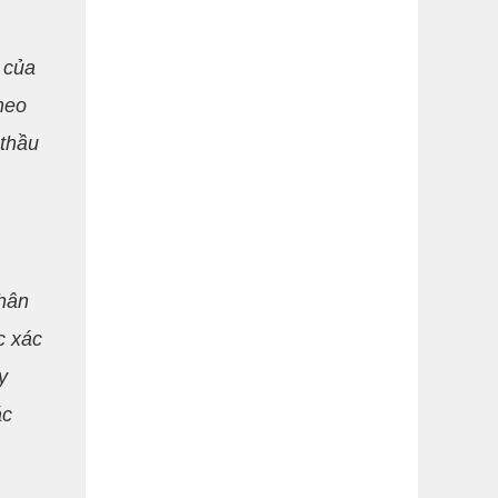
 của
theo
 thầu
nhân
c xác
y
ác