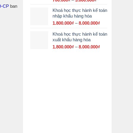
giá:
NĐ-CP
ban
Khoá học thực hành kế toán
từ
nhập khẩu hàng hóa
700.000₫
đến
1.800.000
₫
–
8.000.000
₫
Khoảng
3.000.000₫
giá:
Khoá học thực hành kế toán
từ
xuất khẩu hàng hóa
1.800.000₫
đến
1.800.000
₫
–
8.000.000
₫
Khoảng
8.000.000₫
giá:
từ
1.800.000₫
đến
8.000.000₫