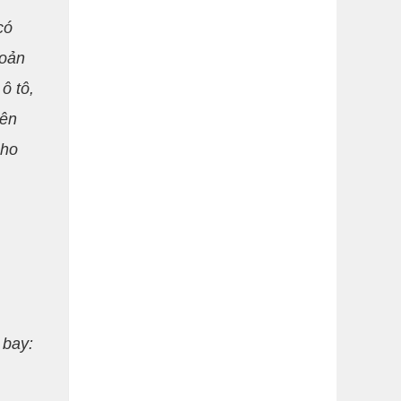
có
hoản
ô tô,
yên
cho
 bay: