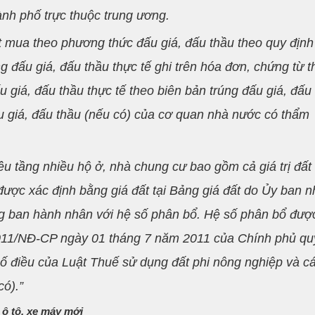
ành phố trực thuộc trung ương.
đất mua theo phương thức đấu giá, đấu thầu theo quy định
ng đấu giá, đấu thầu thực tế ghi trên hóa đơn, chứng từ 
u giá, đấu thầu thực tế theo biên bản trúng đấu giá, đấu
u giá, đấu thầu (nếu có) của cơ quan nhà nước có thẩm
iều tầng nhiều hộ ở, nhà chung cư bao gồm cả giá trị đất
được xác định bằng giá đất tại Bảng giá đất do Ủy ban 
ơng ban hành nhân với hệ số phân bổ. Hệ số phân bổ đượ
/2011/NĐ-CP ngày 01 tháng 7 năm 2011 của Chính phủ qu
 số điều của Luật Thuế sử dụng đất phi nông nghiệp và c
có).”
 ô tô, xe máy mới