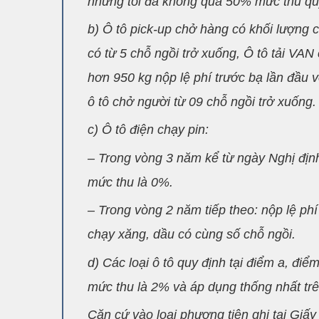
nhưng tối đa không quá 50% mức thu quy
b) Ô tô pick-up chở hàng có khối lượng
có từ 5 chỗ ngồi trở xuống, Ô tô tải VA
hơn 950 kg nộp lệ phí trước bạ lần đầu 
ô tô chở người từ 09 chỗ ngồi trở xuống.
c) Ô tô điện chạy pin:
– Trong vòng 3 năm kể từ ngày Nghị định 
mức thu là 0%.
– Trong vòng 2 năm tiếp theo: nộp lệ ph
chạy xăng, dầu có cùng số chỗ ngồi.
d) Các loại ô tô quy định tại điểm a, điểm
mức thu là 2% và áp dụng thống nhất trê
Căn cứ vào loại phương tiện ghi tại Giấ