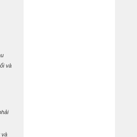
au
ổi và
phải
 và