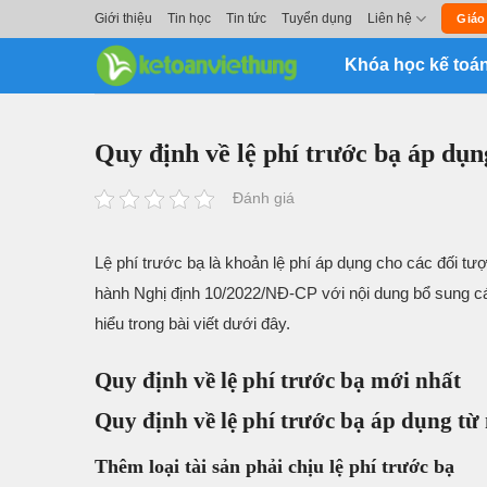
Skip
Giới thiệu
Tin học
Tin tức
Tuyển dụng
Liên hệ
Giáo
to
Khóa học kế toá
content
Quy định về lệ phí trước bạ áp dụn
Đánh giá
Lệ phí trước bạ là khoản lệ phí áp dụng cho các đối t
hành Nghị định 10/2022/NĐ-CP với nội dung bổ sung các
hiểu trong bài viết dưới đây.
Quy định về lệ phí trước bạ mới nhất
Quy định về lệ phí trước bạ áp dụng từ
Thêm loại tài sản phải chịu lệ phí trước bạ