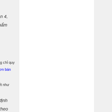
n 4,
thẩm
g chỉ quy
ơn bán
ết như
định
theo