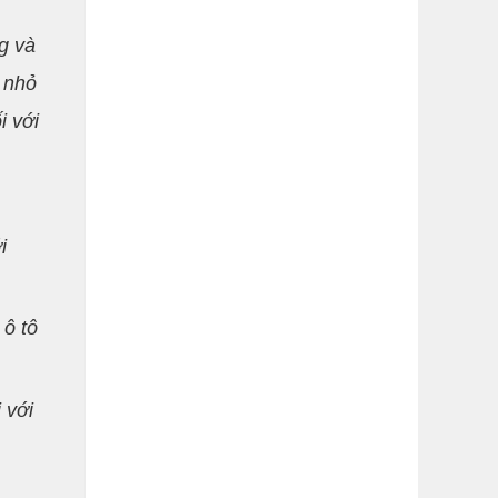
g và
 nhỏ
i với
i
 ô tô
 với