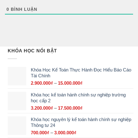
0
BÌNH LUẬN
KHÓA HỌC NỔI BẬT
Khóa Học Kế Toán Thực Hành Đọc Hiểu Báo Cáo
Tài Chính
2.900.000
₫
–
15.000.000
₫
Khoảng
giá:
Khóa học kế toán hành chính sự nghiệp trường
từ
học cấp 2
2.900.000₫
đến
3.200.000
₫
–
17.500.000
₫
Khoảng
15.000.000₫
giá:
Khóa học nguyên lý kế toán hành chính sự nghiệp
từ
Thông tư 24
3.200.000₫
đến
700.000
₫
–
3.000.000
₫
Khoảng
17.500.000₫