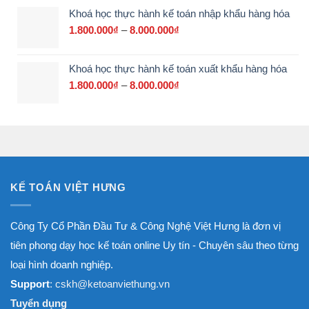
giá:
Khoá học thực hành kế toán nhập khẩu hàng hóa
từ
700.000₫
1.800.000
₫
–
8.000.000
₫
Khoảng
đến
giá:
3.000.000₫
từ
Khoá học thực hành kế toán xuất khẩu hàng hóa
1.800.000₫
đến
1.800.000
₫
–
8.000.000
₫
Khoảng
8.000.000₫
giá:
từ
1.800.000₫
đến
8.000.000₫
KẾ TOÁN VIỆT HƯNG
Công Ty Cổ Phần Đầu Tư & Công Nghệ Việt Hưng là đơn vị
tiên phong dạy học kế toán online Uy tín - Chuyên sâu theo từng
loại hình doanh nghiệp.
Support
: cskh@ketoanviethung.vn
Tuyển dụng