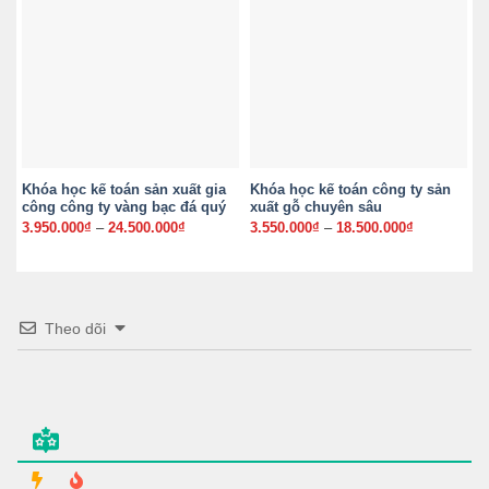
Khóa học kế toán sản xuất gia
Khóa học kế toán công ty sản
K
công công ty vàng bạc đá quý
xuất gỗ chuyên sâu
t
3.950.000
₫
–
24.500.000
₫
Khoảng
3.550.000
₫
–
18.500.000
₫
Khoảng
2
giá:
giá:
từ
từ
3.950.000₫
3.550.000₫
đến
đến
24.500.000₫
18.500.000
Theo dõi