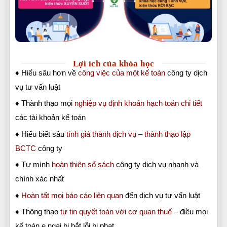
Lợi ích của khóa học
♦ Hiểu sâu hơn về
công việc của một kế toán
công ty dịch
vụ tư vấn luật
♦ Thành thạo mọi
nghiệp vụ định khoản hạch toán chi tiết
các tài khoản kế toán
♦ Hiểu biết sâu
tính giá thành dịch vụ – thành thạo lập
BCTC
công ty
♦ Tự mình
hoàn thiện sổ sách
công ty dịch vụ nhanh và
chính xác nhất
♦
Hoàn tất mọi báo cáo liên quan
đến dịch vụ tư vấn luật
♦ Thông thạo
tự tin quyết toán với cơ quan thuế
– điều mọi
kế toán e ngại bị bắt lỗi bị phạt