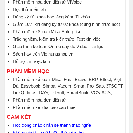
Phần mềm hóa đơn điện tử ViVoice
Học thử miễn phí
Đăng ký 01 khóa học tặng kèm 01 khóa
Giảm 10% khi đăng ký từ 02 khóa (cùng hình thức học)
Phần mềm kế toán Misa Enterprise
Trắc nghiệm, kiểm tra kiến thức, Test xin việc
Giáo trình kế toán Online đầy đủ Video, Tài liệu
Sách hay trên Viethungshop.vn
Hỗ trợ tìm việc làm
PHẦN MỀM HỌC
Phần mềm kế toán: Misa, Fast, Bravo, ERP, Effect, Việt
Đà, Easybook, Simba, Vacom, Smart Pro, Sap, 3TSOFT,
LinkQ, Imas, DAS, DTSoft, SmartBook, VCS-ACS,..
Phần mềm hóa đơn điện tử
Phần mềm kê khai báo cáo thuế
CAM KẾT
Học xong chắc chắn sẽ thành thạo nghề
Không giới hạn số buổi - thời gian học