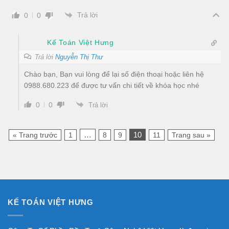
Trả lời
0
0
Kế Toán Việt Hưng
Trả lời
Nguyễn Thị Thư
Chào bạn, Bạn vui lòng để lại số điện thoại hoặc liên hệ
0988.680.223 để được tư vấn chi tiết về khóa học nhé
0
0
Trả lời
…
10
« Trang trước
1
8
9
11
Trang sau »
KẾ TOÁN VIỆT HƯNG