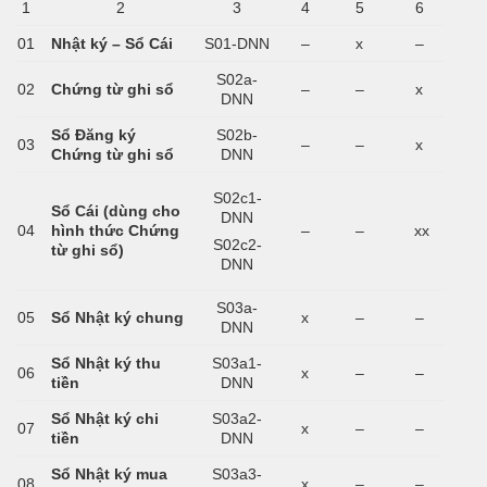
1
2
3
4
5
6
01
Nhật ký – Sổ Cái
S01-DNN
–
x
–
S02a-
02
Chứng từ ghi sổ
–
–
x
DNN
Sổ Đăng ký
S02b-
03
–
–
x
Chứng từ ghi sổ
DNN
S02c1-
Sổ Cái (dùng cho
DNN
04
hình thức Chứng
–
–
xx
S02c2-
từ ghi sổ)
DNN
S03a-
05
Sổ Nhật ký chung
x
–
–
DNN
Sổ Nhật ký thu
S03a1-
06
x
–
–
tiền
DNN
Sổ Nhật ký chi
S03a2-
07
x
–
–
tiền
DNN
Sổ Nhật ký mua
S03a3-
08
x
–
–