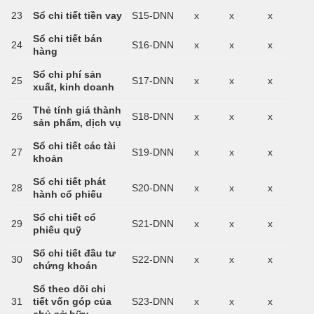
23
Sổ chi tiết tiền vay
S15-DNN
x
x
x
Sổ chi tiết bán
24
S16-DNN
x
x
x
hàng
Sổ chi phí sản
25
S17-DNN
x
x
x
xuất, kinh doanh
Thẻ tính giá thành
26
S18-DNN
x
x
x
sản phẩm, dịch vụ
Sổ chi tiết các tài
27
S19-DNN
x
x
x
khoản
Sổ chi tiết phát
28
S20-DNN
x
x
x
hành cổ phiếu
Sổ chi tiết cổ
29
S21-DNN
x
x
x
phiếu quỹ
Sổ chi tiết đầu tư
30
S22-DNN
x
x
x
chứng khoán
Sổ theo dõi chi
31
tiết vốn góp của
S23-DNN
x
x
x