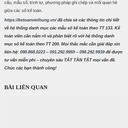
cấu, mẫu sổ, trình tự, phương pháp ghi chép và mối quan hệ
giữa các sổ kế toán.
https://ketoanviethung.vn/
đã chia sẻ các thông tin chi tiết
về hệ thống danh mục các mẫu sổ kế toán theo TT 133. Kế
toán viên cần nắm rõ và phân biệt rõ với hệ thống danh
mục sổ kế toán theo TT 200. Mọi thắc mắc cần giải đáp xin
liên hệ:
098.868.0223
–
091.292.9959
–
098.292.9939
để được
tư vấn miễn phí – chuyên sâu TẤT TẦN TẬT mọi vấn đề.
Chúc các bạn thành công!
BÀI LIÊN QUAN