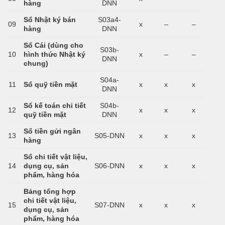
hàng
DNN
Sổ Nhật ký bán
S03a4-
09
x
–
–
hàng
DNN
Sổ Cái (dùng cho
S03b-
10
hình thức Nhật ký
x
–
–
DNN
chung)
S04a-
11
Sổ quỹ tiền mặt
x
x
x
DNN
Sổ kế toán chi tiết
S04b-
12
x
x
x
quỹ tiền mặt
DNN
Sổ tiền gửi ngân
13
S05-DNN
x
x
x
hàng
Sổ chi tiết vật liệu,
14
dụng cụ, sản
S06-DNN
x
x
x
phẩm, hàng hóa
Bảng tổng hợp
chi tiết vật liệu,
15
S07-DNN
x
x
x
dụng cụ, sản
phẩm, hàng hóa