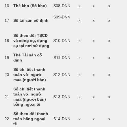
16
Thẻ kho (Sổ kho)
S08-DNN
x
x
x
S09-DNN
17
Sổ tài sản cố định
x
x
x
Sổ theo dõi TSCĐ
18
và công cụ, dụng
S10-DNN
x
x
x
cụ tại nơi sử dụng
Thẻ Tài sản cố
19
S11-DNN
x
x
x
định
Sổ chi tiết thanh
20
toán với người
S12-DNN
x
x
x
mua (người bán)
Sổ chi tiết thanh
toán với người
21
S13-DNN
x
x
x
mua (người bán)
bằng ngoại tệ
Sổ theo dõi thanh
22
toán bằng ngoại
S14-DNN
x
x
x
tệ