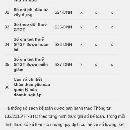
chủ sở hữu
Sổ chi phí đầu tư
32
S24-DNN
x
x
x
xây dựng
Sổ theo dõi thuế
33
S25-DNN
x
x
x
GTGT
Sổ chi tiết thuế
34
GTGT được hoàn
S26-DNN
x
x
x
lại
Sổ chi tiết thuế
35
GTGT được miễn
S27-DNN
x
x
x
giảm
Các sổ chi tiết
khác theo yêu cầu
36
quản lý của
doanh nghiệp
Hệ thống sổ sách kế toán được ban hành theo Thông tư
133/2016/TT-BTC theo từng hình thức ghi sổ kế toán. Trong mỗi
hình thức sổ kế toán có những quy định cụ thể về số lượng, kết