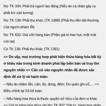
Nợ TK 334: Phải trả người lao động (Nếu do cá nhân gây ra
phải trừ vào lương)
Nợ TK 138: Phải thu khác (TK 1388) (Phải thu tiền bồi thường
của người phạm lỗi)
Nợ TK 632: Giá vốn hàng bán (Phần giá trị hao hụt, mất mát
còn lại)
Có TK 138: Phải thu khác (TK 1381)
=> Do vậy, mọi trường hợp phát hiện thừa hàng hóa bất kỳ
ở khâu nào trong kinh doanh phải lập biên bản và truy tìm
nguyên nhân => Căn cứ vào nguyên nhân đã được xác
định để xử lý và hạch toán:
– Nếu do nhầm lẫn, cân, đo, đong, đếm; Do quên ghi sổ,… =>
Điều chỉnh lại Sổ kế toán.
– Nếu hàng hóa thừa là thuộc quyền sở hữu của đơn vị khác
=> Giá trị hàng hóa thừa ghi Nợ TK 002 “Vật tư, hàng hóa nhận