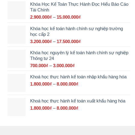
Khóa Học Kế Toán Thực Hành Đọc Hiểu Báo Cáo
Tài Chính
2.900.000
₫
–
15.000.000
₫
Khoảng
giá:
Khóa học kế toán hành chính sự nghiệp trường
từ
học cấp 2
2.900.000₫
đến
3.200.000
₫
–
17.500.000
₫
Khoảng
15.000.000₫
giá:
Khóa học nguyên lý kế toán hành chính sự nghiệp
từ
Thông tư 24
3.200.000₫
đến
700.000
₫
–
3.000.000
₫
Khoảng
17.500.000₫
giá:
Khoá học thực hành kế toán nhập khẩu hàng hóa
từ
700.000₫
1.800.000
₫
–
8.000.000
₫
Khoảng
đến
giá:
3.000.000₫
từ
Khoá học thực hành kế toán xuất khẩu hàng hóa
1.800.000₫
đến
1.800.000
₫
–
8.000.000
₫
Khoảng
8.000.000₫
giá:
từ
1.800.000₫
đến