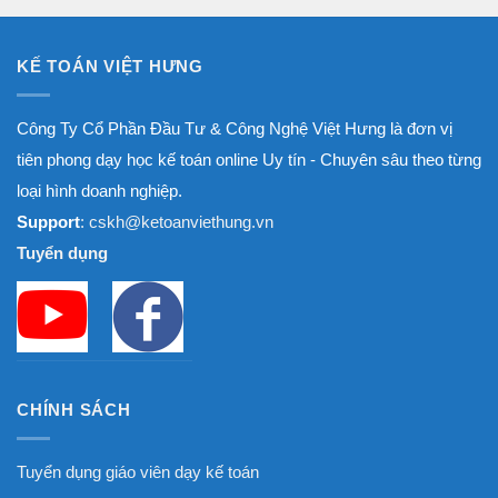
8.000.000₫
KẾ TOÁN VIỆT HƯNG
Công Ty Cổ Phần Đầu Tư & Công Nghệ Việt Hưng là đơn vị
tiên phong dạy học kế toán online Uy tín - Chuyên sâu theo từng
loại hình doanh nghiệp.
Support
: cskh@ketoanviethung.vn
Tuyển dụng
CHÍNH SÁCH
Tuyển dụng giáo viên dạy kế toán