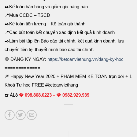
✒️
Kế toán bán hàng và giảm giá hàng bán
📍
Mua CCDC – TSCĐ
✒️
Kế toán tiền lương – Kế toán giá thành
📍
Các bút toán kết chuyển xác định kết quả kinh doanh
✒️
Làm bài tập lên Báo cáo tài chính, kết quả kinh doanh, lưu
chuyển tiền tệ, thuyết minh báo cáo tài chính.
🛑
ĐĂNG KÝ NGAY:
https://ketoanviethung.vn/
dang-ky-hoc
=============
🎆
Happy New Year 2020 + PHẦM MỀM KẾ TOÁN trọn đời + 1
Khoá Tự học FREE
#ketoanviethung
☎️
ÀLô
💎
098.868.0223 –
💎
0982.929.939