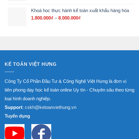
3.000.000₫
từ
Khoá học thực hành kế toán xuất khẩu hàng hóa
1.800.000₫
đến
1.800.000
₫
–
8.000.000
₫
Khoảng
8.000.000₫
giá:
từ
1.800.000₫
đến
8.000.000₫
KẾ TOÁN VIỆT HƯNG
Công Ty Cổ Phần Đầu Tư & Công Nghệ Việt Hưng là đơn vị
tiên phong dạy học kế toán online Uy tín - Chuyên sâu theo từng
loại hình doanh nghiệp.
Support
: cskh@ketoanviethung.vn
Tuyển dụng