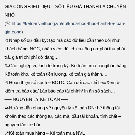
GIA CÔNG ĐIÊU LIỆU – SỐ LIỆU GIÁ THÀNH LÀ CHUYỆN
NHỎ
(
👗
https://ketoanviethung.vn/
sp/
khoa-hoc-thuc-hanh-ke-toan-
gia-cong
)
🥤
Nhập số dư đầu kỳ: tạo mã các dữ liệu cần theo dõi như
khách hàng, NCC, nhân viên; đối chiếu công nợ phải thu-phải
trả, giá trị chi phí dở dang…
🍶
Các nghiệp vụ kinh tế trong kỳ: Kế toán mua hàng/bán hàng,
Kế toán kho, kế toán tiền lương, kế toán giá thành,…
🥤
Hoàn thiện sổ sách – BCTC: Cân đối các chỉ tiêu/Xem &
kiểm tra báo cáo/ Lập báo cáo tài chính/ In ấn sổ sách…
—– NGUYÊN LÝ KẾ TOÁN —–
✒️
Hướng dẫn chung về nguyên lý kế toán DN: hệ thống tài
khoản theo các thông tư, các mã, đầu tài khoản, tính chất –
nguyên tắc cơ bản
📍
Kế toán mua hàng – Kế toán mua NVL