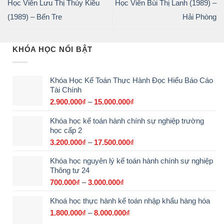
Học Viên Lưu Thị Thúy Kiều
Học Viên Bùi Thị Lanh (1989) –
(1989) – Bến Tre
Hải Phòng
KHÓA HỌC NỔI BẬT
Khóa Học Kế Toán Thực Hành Đọc Hiểu Báo Cáo
Tài Chính
2.900.000
₫
–
15.000.000
₫
Khoảng
giá:
Khóa học kế toán hành chính sự nghiệp trường
từ
học cấp 2
2.900.000₫
đến
3.200.000
₫
–
17.500.000
₫
Khoảng
15.000.000₫
giá:
Khóa học nguyên lý kế toán hành chính sự nghiệp
từ
Thông tư 24
3.200.000₫
đến
700.000
₫
–
3.000.000
₫
Khoảng
17.500.000₫
giá:
Khoá học thực hành kế toán nhập khẩu hàng hóa
từ
700.000₫
1.800.000
₫
–
8.000.000
₫
Khoảng
đến
giá: