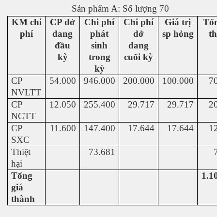
Sản phẩm A: Số lượng 70
KM chi
CP dở
Chi phí
Chi phí
Giá trị
Tổ
phí
dang
phát
dở
sp hỏng
th
đầu
sinh
dang
kỳ
trong
cuối kỳ
kỳ
CP
54.000
946.000
200.000
100.000
7
NVLTT
CP
12.050
255.400
29.717
29.717
2
NCTT
CP
11.600
147.400
17.644
17.644
1
SXC
Thiệt
73.681
hại
Tổng
1.1
giá
thành