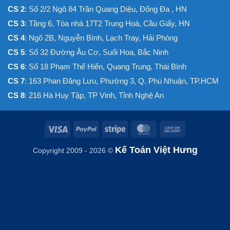
CS 2
: Số 2/2 Ngõ 84 Trần Quang Diệu, Đống Đa , HN
CS 3
: Tầng 6, Tòa nhà 17T2 Trung Hoà, Cầu Giấy, HN
CS 4
: Ngõ 2B, Nguyễn Bính, Lạch Tray, Hải Phòng
CS 5
: Số 32 Đường Âu Cơ, Suối Hoa, Bắc Ninh
CS 6
: Số 18 Phạm Thế Hiển, Quang Trung, Thái Bình
CS 7
: 163 Phan Đăng Lưu, Phường 3, Q. Phú Nhuận, TP.HCM
CS 8
: 216 Hà Huy Tập, TP Vinh, Tỉnh Nghệ An
Visa
PayPal
Stripe
MasterCard
Cash
On
Kế Toán Việt Hưng
Copyright 2009 - 2026 ©
Delivery