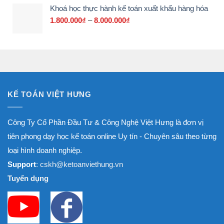
Khoá học thực hành kế toán xuất khẩu hàng hóa
1.800.000₫
đến
1.800.000
₫
–
8.000.000
₫
Khoảng
8.000.000₫
giá:
từ
1.800.000₫
đến
8.000.000₫
KẾ TOÁN VIỆT HƯNG
Công Ty Cổ Phần Đầu Tư & Công Nghệ Việt Hưng là đơn vị
tiên phong dạy học kế toán online Uy tín - Chuyên sâu theo từng
loại hình doanh nghiệp.
Support
: cskh@ketoanviethung.vn
Tuyển dụng