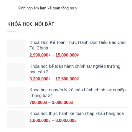
Kinh nghiệm làm kế toán tổng hợp
KHÓA HỌC NỔI BẬT
Khóa Học Kế Toán Thực Hành Đọc Hiểu Báo Cáo
Tài Chính
2.900.000
₫
–
15.000.000
₫
Khoảng
giá:
Khóa học kế toán hành chính sự nghiệp trường
từ
học cấp 2
2.900.000₫
đến
3.200.000
₫
–
17.500.000
₫
Khoảng
15.000.000₫
giá:
Khóa học nguyên lý kế toán hành chính sự nghiệp
từ
Thông tư 24
3.200.000₫
đến
700.000
₫
–
3.000.000
₫
Khoảng
17.500.000₫
giá:
Khoá học thực hành kế toán nhập khẩu hàng hóa
từ
700.000₫
1.800.000
₫
–
8.000.000
₫
Khoảng
đến
giá:
3.000.000₫
từ