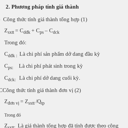
2. Phương pháp tính giá thành
–
Công thức tính giá thành tổng hợp (1)
Z
= C
+ C
– C
sxtt
dđk
ps
dck
Trong đó:
C
Là chi phí sản phẩm dở dang đầu kỳ
dđk :
C
Là chi phí phát sinh trong kỳ
ps:
C
Là chi phí dở dang cuối kỳ.
dck:
CCông thức tính giá thành đơn vị (2)
Z
= Z
/Q
đơn vị
sxtt
tp
Trong đó
Z
Là giá thành tổng hợp đã tính được theo công
sxtt: