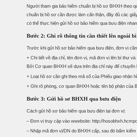
Người tham gia bảo hiểm chuẩn bị hồ sơ BHXH theo qu
chuẩn bị hồ sơ cần được làm cẩn thận, đầy đủ các giấy
có thể thực hiện gửi hồ sơ bảo hiểm qua bưu điện nhan
Bước 2: Ghi rõ thông tin cần thiết lên ngoài bì
Trước khi gửi hồ sơ bảo hiểm qua bưu điện, đơn vị cần
+ Chi tiết về địa chỉ, tên đơn vị, mã đơn vị lên bì th
Bởi Cơ quan BHXH sẽ dựa trên địa chỉ này để chuyển k
+ Loại hồ sơ cần ghi theo mã số của Phiếu giao nhận h
+ Ghi rõ phòng, cơ quan BHXH hoặc tên bộ phận của 
Bước 3: Gửi hồ sơ BHXH qua bưu điện
Cách gửi hồ sơ bảo hiểm qua bưu điện tại đơn vị:
– Đơn vị truy cập vào wwebsite: http://hosobhxh.hcmpo
– Nhập mã đơn vị/DN do BHXH cấp, sau đó bấm kiểm tr