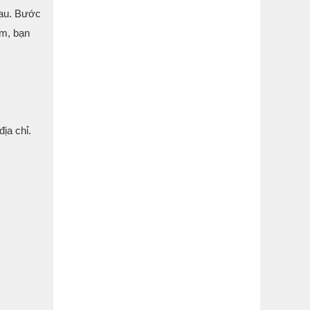
hau. Bước
ểm, bạn
ịa chỉ.