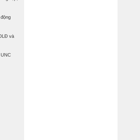
t động
HĐLĐ và
èm UNC