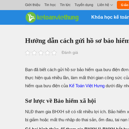
Skip
Giới thiệu
Tin học
Tin tức
Tuyển dụng
Liên hệ
Giáo
to
Khóa học kế toá
content
Hướng dẫn cách gửi hồ sơ bảo hiểm
Đánh giá
Bạn đã biết cách gửi hồ sơ bảo hiểm qua bưu điện đơn
thực hiện quá nhiều lần, làm mất thời gian công sức c
hiểm qua bưu điện của
Kế Toán Việt Hưng
dưới đây nh
Sơ lược về Bảo hiểm xã hội
NLĐ tham gia BHXH sẽ có rất nhiều lợi ích. Bảo hiểm 
bị giảm hoặc mất thu nhập do thai sản, ốm đau, tai nạ