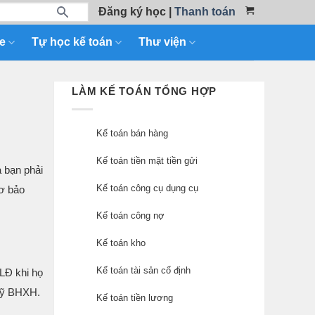
Đăng ký học
|
Thanh toán
e
Tự học kế toán
Thư viện
LÀM KẾ TOÁN TỔNG HỢP
Kế toán bán hàng
Kế toán tiền mặt tiền gửi
 bạn phải
Kế toán công cụ dụng cụ
sơ bảo
Kế toán công nợ
Kế toán kho
Kế toán tài sản cố định
LĐ khi họ
quỹ BHXH.
Kế toán tiền lương