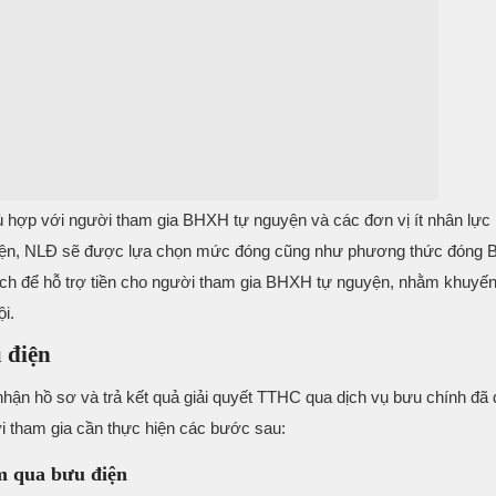
hù hợp với người tham gia BHXH tự nguyện và các đơn vị ít nhân lực
nguyện, NLĐ sẽ được lựa chọn mức đóng cũng như phương thức đóng 
ách để hỗ trợ tiền cho người tham gia BHXH tự nguyện, nhằm khuyến
i.
 điện
nhận hồ sơ và trả kết quả giải quyết TTHC qua dịch vụ bưu chính đã
i tham gia cần thực hiện các bước sau:
ểm qua bưu điện