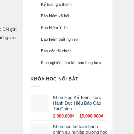
Kế toán giá thành
Bảo hiểm xã hội
Bảo Hiểm Y Tế
c DN gửi
iêng với
Bảo hiểm thất nghiệp
Báo cáo tài chính
Kinh nghiệm làm kế toán tổng hợp
KHÓA HỌC NỔI BẬT
Khóa Học Kế Toán Thực
Hành Đọc Hiểu Báo Cáo
Tài Chính
2.900.000
₫
–
15.000.000
₫
Khoảng
giá:
Khóa học kế toán hành
từ
chính sự nghiệp trường học
2.900.000₫