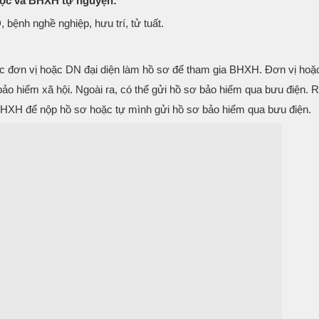
uộc và BHXH tự nguyện:
ệnh nghề nghiệp, hưu trí, tử tuất.
ợc đơn vị hoặc DN đại diện làm hồ sơ để tham gia BHXH. Đơn vị hoặ
 bảo hiểm xã hội. Ngoài ra, có thể gửi hồ sơ bảo hiểm qua bưu điện. R
HXH để nộp hồ sơ hoặc tự mình gửi hồ sơ bảo hiểm qua bưu điện.