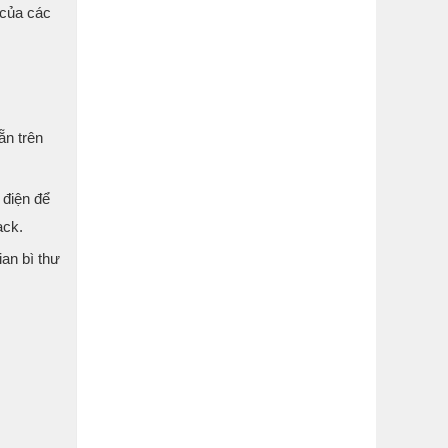
 của các
ẵn trên
 điện để
ack.
ian bì thư