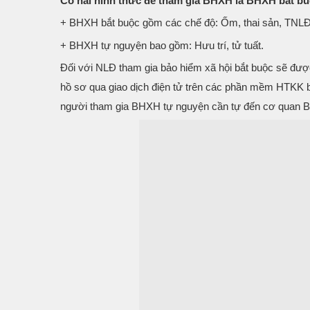
Có hai hình thức để tham gia BHXH là BHXH bắt b
+ BHXH bắt buộc gồm các chế độ: Ốm, thai sản, TNLĐ, b
+ BHXH tự nguyện bao gồm: Hưu trí, tử tuất.
Đối với NLĐ tham gia bảo hiểm xã hội bắt buộc sẽ đư
hồ sơ qua giao dịch điện tử trên các phần mềm HTKK
người tham gia BHXH tự nguyện cần tự đến cơ quan B