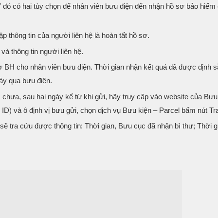
. Ở đó có hai tùy chọn để nhân viên bưu điện đến nhận hồ sơ bảo hiểm
 thông tin của người liên hệ là hoàn tất hồ sơ.
và thông tin người liên hệ.
sơ BH cho nhân viên bưu điện. Thời gian nhận kết quả đã được định s
ày qua bưu điện.
hưa, sau hai ngày kể từ khi gửi, hãy truy cập vào website của Bưu
ID) và ô định vị bưu gửi, chọn dịch vụ Bưu kiện – Parcel bấm nút Tr
 sẽ tra cứu được thông tin: Thời gian, Bưu cục đã nhận bì thư; Thời g