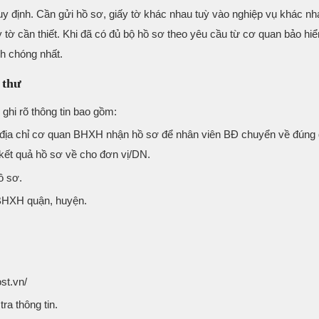
y định. Cần gửi hồ sơ, giấy tờ khác nhau tuỳ vào nghiệp vụ khác n
 tờ cần thiết. Khi đã có đủ bộ hồ sơ theo yêu cầu từ cơ quan bảo hi
h chóng nhất.
 thư
 ghi rõ thông tin bao gồm:
ư và địa chỉ cơ quan BHXH nhận hồ sơ để nhân viên BĐ chuyển về đúng đ
ết quả hồ sơ về cho đơn vị/DN.
ồ sơ.
BHXH quận, huyện.
st.vn/
a thông tin.