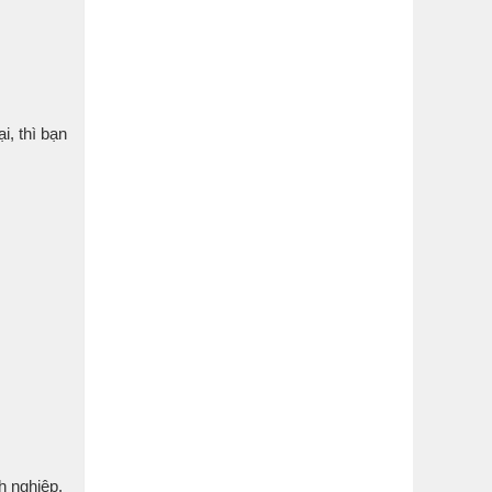
i, thì bạn
h nghiệp,