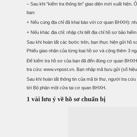
– Sau khi “kiểm tra thông tin” giao diện mới xuất hiện
bạn:
+ Nếu cùng địa chỉ đã khai báo với cơ quan BHXH): nhập
+ Nếu khác địa chỉ: nhập chi tiết địa chỉ hồ sơ bảo hiểm 
Sau khi hoàn tất các bước trên, bạn thực hiện gửi hồ 
Phiếu giao nhận của từng loại hồ sơ và cộng thêm 3 ng
Để kiểm tra hồ sơ của bạn đã đến đúng cơ quan BHXH c
tra cứu: www.vnpost.vn. Bạn nhập mã bưu gửi (số hiệu 
Sau khi hoàn tất thông tin của mã bì thư, người tra cứu
tới Bộ phận một cửa tại cơ quan BHXH.
1 vài lưu ý về hồ sơ chuẩn bị