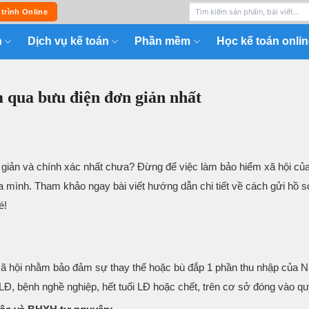
 trình Online
n
Dịch vụ kế toán
Phần mềm
Học kế toán onlin
 qua bưu điện đơn giản nhất
 giản và chính xác nhất chưa? Đừng để việc làm bảo hiểm xã hội của
ủa mình. Tham khảo ngay bài viết hướng dẫn chi tiết về cách gửi hồ 
é!
xã hội nhằm bảo đảm sự thay thế hoặc bù đắp 1 phần thu nhập của N
n LĐ, bệnh nghề nghiệp, hết tuổi LĐ hoặc chết, trên cơ sở đóng vào 