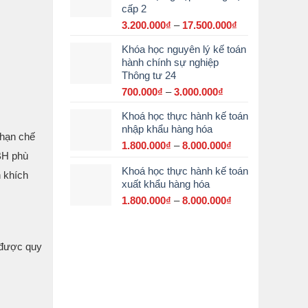
cấp 2
đến
15.000.000₫
3.200.000
₫
–
17.500.000
₫
Khoảng
giá:
Khóa học nguyên lý kế toán
từ
hành chính sự nghiệp
3.200.000₫
Thông tư 24
đến
17.500.000₫
700.000
₫
–
3.000.000
₫
Khoảng
giá:
Khoá học thực hành kế toán
từ
nhập khẩu hàng hóa
700.000₫
 hạn chế
đến
1.800.000
₫
–
8.000.000
₫
Khoảng
BH phù
3.000.000₫
giá:
Khoá học thực hành kế toán
từ
 khích
xuất khẩu hàng hóa
1.800.000₫
đến
1.800.000
₫
–
8.000.000
₫
Khoảng
8.000.000₫
giá:
từ
1.800.000₫
 được quy
đến
8.000.000₫