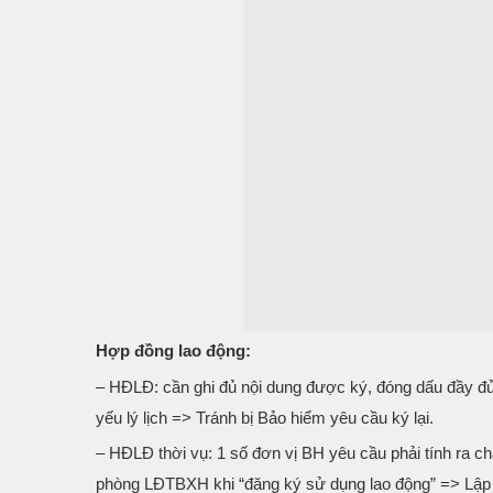
Hợp đồng lao động:
– HĐLĐ: cần ghi đủ nội dung được ký, đóng dấu đầy đủ
yếu lý lịch => Tránh bị Bảo hiểm yêu cầu ký lại.
– HĐLĐ thời vụ: 1 số đơn vị BH yêu cầu phải tính ra c
phòng LĐTBXH khi “đăng ký sử dụng lao động” => 