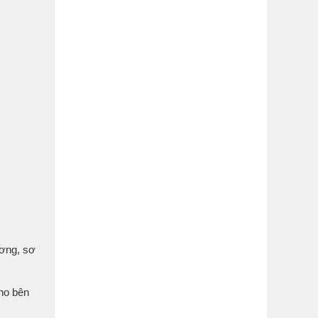
ương, sơ
cho bên