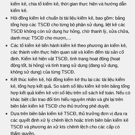
kiểm kê, chia tổ kiếm kê, thời gian thực hiện và hướng dẫn
kiểm kê.
Hội đồng kiểm kê chuẩn bị tài liệu kiểm kê, bao gồm: bảng
tổng hợp các TSCĐ cho từng bộ phận sử dụng, liệt kê các
TSCĐ không còn sử dụng hư hỏng, chờ thanh lỳ, sửa chữa,
danh mục TSCĐ cho mượn,…
Các tổ kiểm kê tiến hành kiểm kê theo phương án kiểm kê,
các thành viên thực hiện quan sát và kiểm đếm tài sản cố
định. Kiểm kê hiện vật TSCĐ, tình trạng hoạt động (hoạt
động tốt, bị hỏng) và tình trạng sử dụng (đang sử dụng,
không sử dụng) của từng TSCĐ.
Kết thúc kiểm kê, hội đồng kiểm kê thu lại các tài liệu kiểm
kê, tổng hợp kết quả. So sánh số liệu kiểm kê trên bảng tổng
hợp kết quả kiểm kê với số liệu trên sổ sách kế toán. Nếu có
khác biệt cần trao đổi tìm hiểu nguyên nhân và ghi lại trên
biên bản kiểm kê TSCĐ cho thủ trưởng phê duyệt.
Dựa trên biên bản kiểm kê TSCĐ, thủ trưởng đơn vị đưa ra
các quyết định xử lý chênh lệch hoặc trình biên bản kiểm kê
TSCĐ và phương án xử kts chênh lệch cho các cấp có
thẩm quyền.