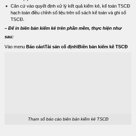
Căn cứ vào quyết định xử lý kết quả kiểm kê, kế toán TSCĐ
hạch toán điều chỉnh số liệu trên sổ sách kế toán và ghi sổ
TSCĐ.
– Để in biên bản kiểm kê trên phần mềm, thực hiện như
sau:
Vào menu
Báo cáo\Tài sản cố định\Biên bản kiểm kê TSCĐ
Tham số báo cáo biên bản kiểm kê TSCĐ