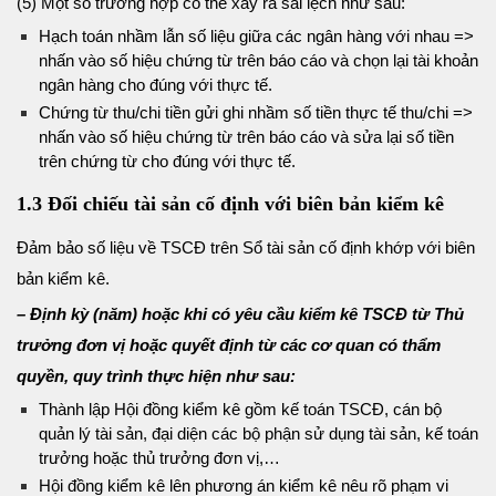
(5) Một số trường hợp có thể xảy ra sai lệch như sau:
Hạch toán nhầm lẫn số liệu giữa các ngân hàng với nhau =>
nhấn vào số hiệu chứng từ trên báo cáo và chọn lại tài khoản
ngân hàng cho đúng với thực tế.
Chứng từ thu/chi tiền gửi ghi nhầm số tiền thực tế thu/chi =>
nhấn vào số hiệu chứng từ trên báo cáo và sửa lại số tiền
trên chứng từ cho đúng với thực tế.
1.3 Đối chiếu tài sản cố định với biên bản kiểm kê
Đảm bảo số liệu về TSCĐ trên Sổ tài sản cố định khớp với biên
bản kiểm kê.
– Định kỳ (năm) hoặc khi có yêu cầu kiểm kê TSCĐ từ Thủ
trưởng đơn vị hoặc quyết định từ các cơ quan có thẩm
quyền, quy trình thực hiện như sau:
Thành lập Hội đồng kiểm kê gồm kế toán TSCĐ, cán bộ
quản lý tài sản, đại diện các bộ phận sử dụng tài sản, kế toán
trưởng hoặc thủ trưởng đơn vị,…
Hội đồng kiểm kê lên phương án kiểm kê nêu rõ phạm vi