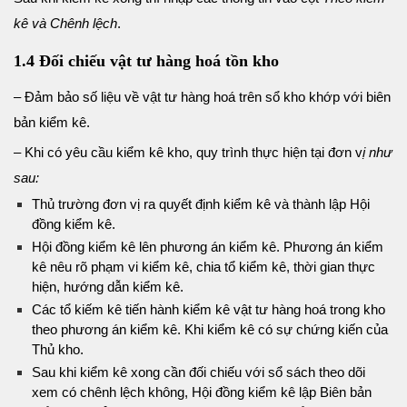
kê và Chênh lệch
.
1.4 Đối chiếu vật tư hàng hoá tồn kho
– Đảm bảo số liệu về vật tư hàng hoá trên sổ kho khớp với biên
bản kiểm kê.
– Khi có yêu cầu kiểm kê kho, quy trình thực hiện tại đơn v
ị như
sau:
Thủ trường đơn vị ra quyết định kiểm kê và thành lập Hội
đồng kiểm kê.
Hội đồng kiểm kê lên phương án kiểm kê. Phương án kiểm
kê nêu rõ phạm vi kiểm kê, chia tổ kiểm kê, thời gian thực
hiện, hướng dẫn kiểm kê.
Các tổ kiếm kê tiến hành kiểm kê vật tư hàng hoá trong kho
theo phương án kiểm kê. Khi kiểm kê có sự chứng kiến của
Thủ kho.
Sau khi kiểm kê xong cần đối chiếu với sổ sách theo dõi
xem có chênh lệch không, Hội đồng kiểm kê lập Biên bản