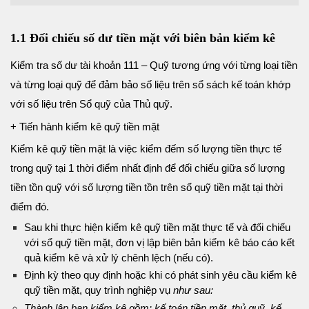
1.1 Đối chiếu số dư tiền mặt với biên bản kiểm kê
Kiểm tra số dư tài khoản 111 – Quỹ tương ứng với từng loại tiền
và từng loại quỹ để đảm bảo số liệu trên sổ sách kế toán khớp
với số liệu trên Sổ quỹ của Thủ quỹ.
+ Tiến hành kiểm kê quỹ tiền mặt
Kiểm kê quỹ tiền mặt là việc kiểm đếm số lượng tiền thực tế
trong quỹ tại 1 thời điểm nhất định để đối chiếu giữa số lượng
tiền tồn quỹ với số lượng tiền tồn trên sổ quỹ tiền mặt tại thời
điểm đó.
Sau khi thực hiện kiểm kê quỹ tiền mặt thực tế và đối chiếu
với sổ quỹ tiền mặt, đơn vị lập biên bản kiểm kê báo cáo kết
quả kiểm kê và xử lý chênh lệch (nếu có).
Định kỳ theo quy định hoặc khi có phát sinh yêu cầu kiểm kê
quỹ tiền mặt, quy trình nghiệp vụ
như sau:
Thành lập ban kiểm kê gồm: kế toán tiền mặt, thủ quỹ, kế