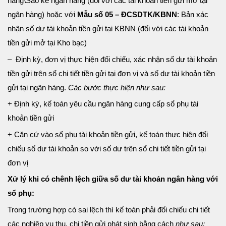
hàng\Sao kê ngân hàng (đối với các tài khoản tiền gửi mở tại
ngân hàng) hoặc với
Mẫu số 05 – ĐCSDTK/KBNN
: Bản xác
nhận số dư tài khoản tiền gửi tại KBNN (đối với các tài khoản
tiền gửi mở tại Kho bạc)
– Định kỳ, đơn vị thực hiện đối chiếu, xác nhận số dư tài khoản
tiền gửi trên sổ chi tiết tiền gửi tại đơn vị và số dư tài khoản tiền
gửi tại ngân hàng.
Các bước thực hiện như sau:
+ Định kỳ, kế toán yêu cầu ngân hàng cung cấp sổ phụ tài
khoản tiền gửi
+ Căn cứ vào sổ phụ tài khoản tiền gửi, kế toán thực hiện đối
chiếu số dư tài khoản so với số dư trên sổ chi tiết tiền gửi tại
đơn vị
Xử lý khi có chênh lệch giữa số dư tài khoản ngân hàng với
sổ phụ:
Trong trường hợp có sai lệch thì kế toán phải đối chiếu chi tiết
các nghiệp vụ thu, chi tiền gửi phát sinh bằng cách
như sau: