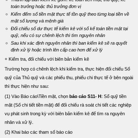
toán trưởng hoặc thủ trưởng đơn vị
Kiểm đếm số tiền mặt thực tế tồn quỹ theo từng loại tiền về
mặt số lượng và mệnh giá
Đối chiếu số dư thực tế kiểm kê với sổ kế toán tiền mặt tại
quỹ, nếu có sự chênh lệch thì tìm nguyên nhân
Sau khi xác định nguyên nhân thì ban kiểm kê sẽ ra quyết
định xử lý hoặc trình lên cấp cao hơn để xử lý
+ Kiểm tra, đối chiếu với biên bản kiểm kê
Trường hợp có chênh lệch khi kiểm tra, thực hiện đối chiếu Sổ
quỹ của Thủ quỹ và các phiếu thu, phiếu chi thực tế ở bên ngoài
thì thực hiện như sau:
(1) Vào Báo cáo\Tiền mặt, chọn
báo cáo S11- H
: Sổ quỹ tiền
mặt (Sổ chi tiết tiền mặt) để đối chiếu rà soát chi tiết các nghiệp
vụ phát sinh trong kỳ với biên bản kiểm kê để tìm ra nguyên
nhân và xử lý.
(2) Khai báo các tham số báo cáo