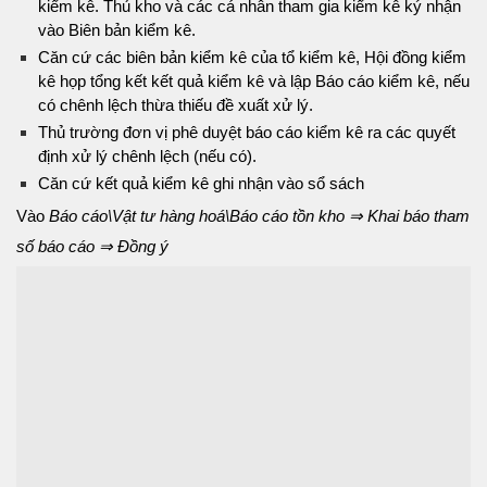
kiểm kê. Thủ kho và các cá nhân tham gia kiểm kê ký nhận
vào Biên bản kiểm kê.
Căn cứ các biên bản kiểm kê của tổ kiểm kê, Hội đồng kiểm
kê họp tổng kết kết quả kiểm kê và lập Báo cáo kiểm kê, nếu
có chênh lệch thừa thiếu đề xuất xử lý.
Thủ trường đơn vị phê duyệt báo cáo kiểm kê ra các quyết
định xử lý chênh lệch (nếu có).
Căn cứ kết quả kiểm kê ghi nhận vào sổ sách
Vào
Báo cáo\Vật tư hàng hoá\Báo cáo tồn kho ⇒ Khai báo tham
số báo cáo ⇒ Đồng ý