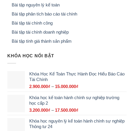
Bài tập nguyên lý kế toán
Bài tập phân tích báo cáo tài chính
Bài tập tài chính công
Bài tập tài chính doanh nghiệp
Bài tập tính giá thành sản phẩm
KHÓA HỌC NỔI BẬT
Khóa Học Kế Toán Thực Hành Đọc Hiểu Báo Cáo
Tài Chính
2.900.000
₫
–
15.000.000
₫
Khoảng
giá:
Khóa học kế toán hành chính sự nghiệp trường
từ
học cấp 2
2.900.000₫
đến
3.200.000
₫
–
17.500.000
₫
Khoảng
15.000.000₫
giá:
Khóa học nguyên lý kế toán hành chính sự nghiệp
từ
Thông tư 24
3.200.000₫