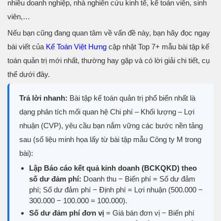
nhiều doanh nghiệp, nhà nghiên cứu kinh tế, kế toán viên, sinh
viên,…
Nếu bạn cũng đang quan tâm về vấn đề này, bạn hãy đọc ngay
bài viết của
Kế Toán Việt Hưng
cập nhật Top 7+ mẫu bài tập kế
toán quản trị mới nhất, thường hay gặp và có lời giải chi tiết, cụ
thể dưới đây.
Trả lời nhanh:
Bài tập kế toán quản trị phổ biến nhất là
dạng phân tích mối quan hệ Chi phí – Khối lượng – Lợi
nhuận (CVP), yêu cầu bạn nắm vững các bước nền tảng
sau (số liệu minh họa lấy từ bài tập mẫu Công ty M trong
bài):
Lập Báo cáo kết quả kinh doanh (BCKQKD) theo
số dư đảm phí:
Doanh thu − Biến phí = Số dư đảm
phí; Số dư đảm phí − Định phí = Lợi nhuận (500.000 −
300.000 − 100.000 = 100.000).
Số dư đảm phí đơn vị
= Giá bán đơn vị − Biến phí