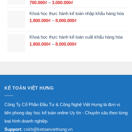
đến
700.000
₫
–
3.000.000
₫
Khoảng
17.500.000₫
giá:
Khoá học thực hành kế toán nhập khẩu hàng hóa
từ
700.000₫
1.800.000
₫
–
8.000.000
₫
Khoảng
đến
giá:
3.000.000₫
từ
Khoá học thực hành kế toán xuất khẩu hàng hóa
1.800.000₫
đến
1.800.000
₫
–
8.000.000
₫
Khoảng
8.000.000₫
giá:
từ
1.800.000₫
đến
8.000.000₫
KẾ TOÁN VIỆT HƯNG
Công Ty Cổ Phần Đầu Tư & Công Nghệ Việt Hưng là đơn vị
tiên phong dạy học kế toán online Uy tín - Chuyên sâu theo từng
loại hình doanh nghiệp.
Support
: cskh@ketoanviethung.vn