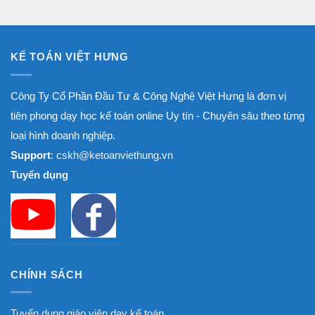
đến
8.000.000₫
KẾ TOÁN VIỆT HƯNG
Công Ty Cổ Phần Đầu Tư & Công Nghệ Việt Hưng là đơn vị
tiên phong dạy học kế toán online Uy tín - Chuyên sâu theo từng
loại hình doanh nghiệp.
Support
: cskh@ketoanviethung.vn
Tuyển dụng
CHÍNH SÁCH
Tuyển dụng giáo viên dạy kế toán