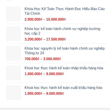
Khóa Học Kế Toán Thực Hành Đọc Hiểu Báo Cáo
Tài Chính
2.900.000
₫
–
15.000.000
₫
Khoảng
giá:
Khóa học kế toán hành chính sự nghiệp trường
từ
học cấp 2
2.900.000₫
đến
3.200.000
₫
–
17.500.000
₫
Khoảng
15.000.000₫
giá:
Khóa học nguyên lý kế toán hành chính sự nghiệp
từ
Thông tư 24
3.200.000₫
đến
700.000
₫
–
3.000.000
₫
Khoảng
17.500.000₫
giá:
Khoá học thực hành kế toán nhập khẩu hàng hóa
từ
700.000₫
1.800.000
₫
–
8.000.000
₫
Khoảng
đến
giá:
3.000.000₫
từ
Khoá học thực hành kế toán xuất khẩu hàng hóa
1.800.000₫
đến
1.800.000
₫
–
8.000.000
₫
Khoảng
8.000.000₫
giá:
từ
1.800.000₫