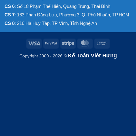
CS 6
: Số 18 Phạm Thế Hiển, Quang Trung, Thái Bình
CS 7
: 163 Phan Đăng Lưu, Phường 3, Q. Phú Nhuận, TP.HCM
CS 8
: 216 Hà Huy Tập, TP Vinh, Tỉnh Nghệ An
Visa
PayPal
Stripe
MasterCard
Cash
On
Kế Toán Việt Hưng
Copyright 2009 - 2026 ©
Delivery