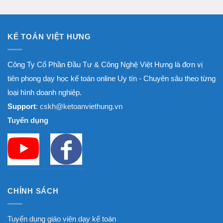
đến
8.000.000₫
KẾ TOÁN VIỆT HƯNG
Công Ty Cổ Phần Đầu Tư & Công Nghệ Việt Hưng là đơn vị
tiên phong dạy học kế toán online Uy tín - Chuyên sâu theo từng
loại hình doanh nghiệp.
Support
: cskh@ketoanviethung.vn
Tuyển dụng
CHÍNH SÁCH
Tuyển dụng giáo viên dạy kế toán