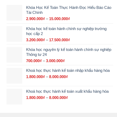
Khóa Học Kế Toán Thực Hành Đọc Hiểu Báo Cáo
Tài Chính
2.900.000
₫
–
15.000.000
₫
Khoảng
giá:
Khóa học kế toán hành chính sự nghiệp trường
từ
học cấp 2
2.900.000₫
đến
3.200.000
₫
–
17.500.000
₫
Khoảng
15.000.000₫
giá:
Khóa học nguyên lý kế toán hành chính sự nghiệp
từ
Thông tư 24
3.200.000₫
đến
700.000
₫
–
3.000.000
₫
Khoảng
17.500.000₫
giá:
Khoá học thực hành kế toán nhập khẩu hàng hóa
từ
700.000₫
1.800.000
₫
–
8.000.000
₫
Khoảng
đến
giá:
3.000.000₫
từ
Khoá học thực hành kế toán xuất khẩu hàng hóa
1.800.000₫
đến
1.800.000
₫
–
8.000.000
₫
Khoảng
8.000.000₫
giá:
từ
1.800.000₫