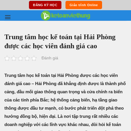
Skip
ĐĂNG KÝ HỌC
Giáo trình Online
to
content
Trung tâm học kế toán tại Hải Phòng
được các học viên đánh giá cao
Đánh giá
Trung tâm học kế toán tại Hải Phòng được các học viên
đánh giá cao – Hải Phòng đã khẳng định được là thành phố
cảng, đầu mối giao thông quan trọng và cửa chính ra biển
của các tỉnh phía Bắc; hệ thống cảng biển, hạ tầng giao
thông được đầu tư mạnh, có bước phát triển đột phá theo
hướng đồng bộ, hiện đại. Là nơi tập trung rất nhiều các
doanh nghiệp với các lĩnh vực khác nhau, đòi hỏi kế toán