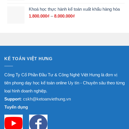
3.000.000₫
từ
Khoá học thực hành kế toán xuất khẩu hàng hóa
1.800.000₫
đến
1.800.000
₫
–
8.000.000
₫
Khoảng
8.000.000₫
giá:
từ
1.800.000₫
đến
8.000.000₫
KẾ TOÁN VIỆT HƯNG
Công Ty Cổ Phần Đầu Tư & Công Nghệ Việt Hưng là đơn vị
tiên phong dạy học kế toán online Uy tín - Chuyên sâu theo từng
loại hình doanh nghiệp.
Support
: cskh@ketoanviethung.vn
Tuyển dụng