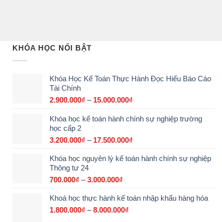
KHÓA HỌC NỔI BẬT
Khóa Học Kế Toán Thực Hành Đọc Hiểu Báo Cáo
Tài Chính
2.900.000
₫
–
15.000.000
₫
Khoảng
giá:
Khóa học kế toán hành chính sự nghiệp trường
từ
học cấp 2
2.900.000₫
đến
3.200.000
₫
–
17.500.000
₫
Khoảng
15.000.000₫
giá:
Khóa học nguyên lý kế toán hành chính sự nghiệp
từ
Thông tư 24
3.200.000₫
đến
700.000
₫
–
3.000.000
₫
Khoảng
17.500.000₫
giá:
Khoá học thực hành kế toán nhập khẩu hàng hóa
từ
700.000₫
1.800.000
₫
–
8.000.000
₫
Khoảng
đến
giá: