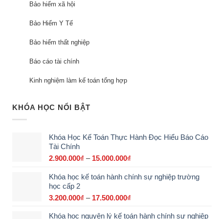
Bảo hiểm xã hội
Bảo Hiểm Y Tế
Bảo hiểm thất nghiệp
Báo cáo tài chính
Kinh nghiệm làm kế toán tổng hợp
KHÓA HỌC NỔI BẬT
Khóa Học Kế Toán Thực Hành Đọc Hiểu Báo Cáo
Tài Chính
2.900.000
₫
–
15.000.000
₫
Khoảng
giá:
Khóa học kế toán hành chính sự nghiệp trường
từ
học cấp 2
2.900.000₫
đến
3.200.000
₫
–
17.500.000
₫
Khoảng
15.000.000₫
giá:
Khóa học nguyên lý kế toán hành chính sự nghiệp
từ