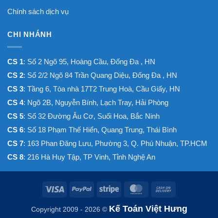
Chính sách dịch vụ
CHI NHÁNH
CS 1
: Số 2 Ngõ 95, Hoàng Cầu, Đống Đa , HN
CS 2
: Số 2/2 Ngõ 84 Trần Quang Diệu, Đống Đa , HN
CS 3
: Tầng 6, Tòa nhà 17T2 Trung Hoà, Cầu Giấy, HN
CS 4
: Ngõ 2B, Nguyễn Bính, Lạch Tray, Hải Phòng
CS 5
: Số 32 Đường Âu Cơ, Suối Hoa, Bắc Ninh
CS 6
: Số 18 Phạm Thế Hiển, Quang Trung, Thái Bình
CS 7
: 163 Phan Đăng Lưu, Phường 3, Q. Phú Nhuận, TP.HCM
CS 8
: 216 Hà Huy Tập, TP Vinh, Tỉnh Nghệ An
Visa
PayPal
Stripe
MasterCard
Cash
On
Kế Toán Việt Hưng
Copyright 2009 - 2026 ©
Delivery