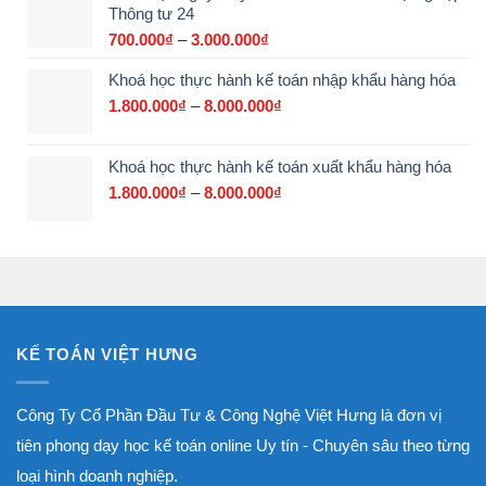
Thông tư 24
3.200.000₫
đến
700.000
₫
–
3.000.000
₫
Khoảng
17.500.000₫
giá:
Khoá học thực hành kế toán nhập khẩu hàng hóa
từ
700.000₫
1.800.000
₫
–
8.000.000
₫
Khoảng
đến
giá:
3.000.000₫
từ
Khoá học thực hành kế toán xuất khẩu hàng hóa
1.800.000₫
đến
1.800.000
₫
–
8.000.000
₫
Khoảng
8.000.000₫
giá:
từ
1.800.000₫
đến
8.000.000₫
KẾ TOÁN VIỆT HƯNG
Công Ty Cổ Phần Đầu Tư & Công Nghệ Việt Hưng là đơn vị
tiên phong dạy học kế toán online Uy tín - Chuyên sâu theo từng
loại hình doanh nghiệp.