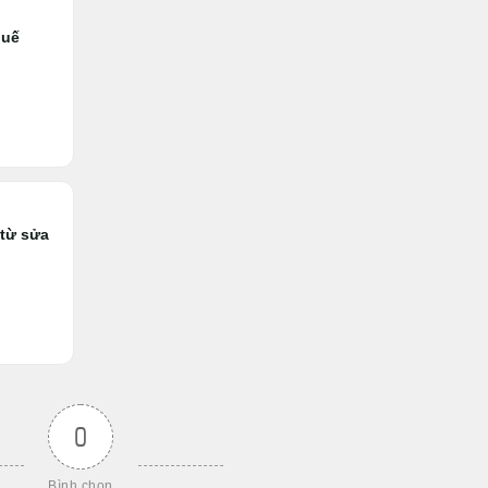
huế
 từ sửa
0
Bình chọn