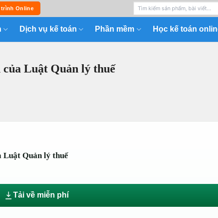
 trình Online
n
Dịch vụ kế toán
Phần mềm
Học kế toán onlin
 của Luật Quản lý thuế
 Luật Quản lý thuế
Tải về miễn phí