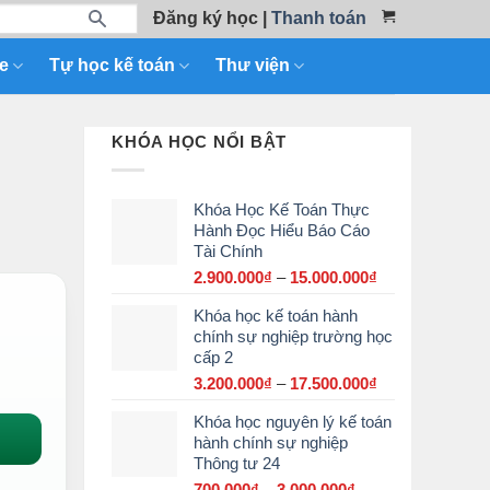
Đăng ký học
|
Thanh toán
e
Tự học kế toán
Thư viện
KHÓA HỌC NỔI BẬT
Khóa Học Kế Toán Thực
Hành Đọc Hiểu Báo Cáo
Tài Chính
2.900.000
₫
–
15.000.000
₫
Khoảng
giá:
Khóa học kế toán hành
từ
chính sự nghiệp trường học
2.900.000₫
cấp 2
đến
15.000.000₫
3.200.000
₫
–
17.500.000
₫
Khoảng
giá:
Khóa học nguyên lý kế toán
từ
hành chính sự nghiệp
3.200.000₫
Thông tư 24
đến
17.500.000₫
700.000
₫
–
3.000.000
₫
Khoảng