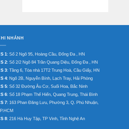
CHI NHÁNH
S 1
: Số 2 Ngõ 95, Hoàng Cầu, Đống Đa , HN
S 2
: Số 2/2 Ngõ 84 Trần Quang Diệu, Đống Đa , HN
S 3
: Tầng 6, Tòa nhà 17T2 Trung Hoà, Cầu Giấy, HN
S 4
: Ngõ 2B, Nguyễn Bính, Lạch Tray, Hải Phòng
S 5
: Số 32 Đường Âu Cơ, Suối Hoa, Bắc Ninh
S 6
: Số 18 Phạm Thế Hiển, Quang Trung, Thái Bình
S 7
: 163 Phan Đăng Lưu, Phường 3, Q. Phú Nhuận,
TP.HCM
S 8
: 216 Hà Huy Tập, TP Vinh, Tỉnh Nghệ An