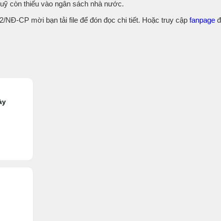
c quỹ còn thiếu vào ngân sách nhà nước.
/NĐ-CP mời bạn tải file để đón đọc chi tiết. Hoặc truy cập
fanpage
đ
ày