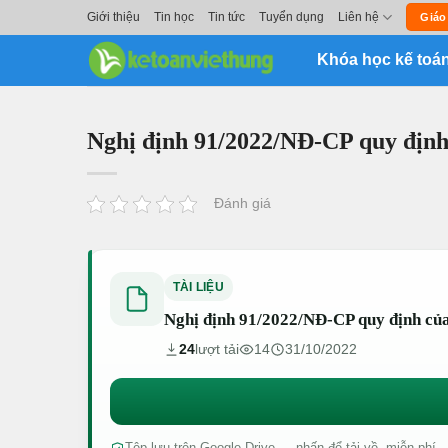
Skip
Giới thiệu
Tin học
Tin tức
Tuyển dụng
Liên hệ
Giáo
to
Khóa học kế toá
content
Nghị định 91/2022/NĐ-CP quy định
Đánh giá
TÀI LIỆU
Nghị định 91/2022/NĐ-CP quy định của
24
lượt tải
14
31/10/2022
Tệp lưu trên Google Drive — nhấn để tải về, miễn phí.