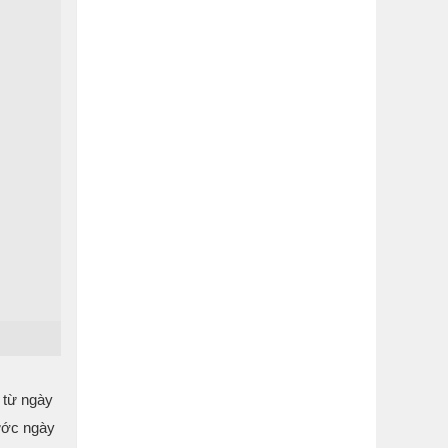
ể từ ngày
rước ngày