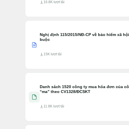
16.8K lượt tải
Nghị định 115/2015/NĐ-CP về bảo hiểm xã hội
buộc
15K lượt tải
Danh sách 1520 công ty mua hóa đơn của cô
“ma” theo CV1328/ĐCSKT
11.8K lượt tải