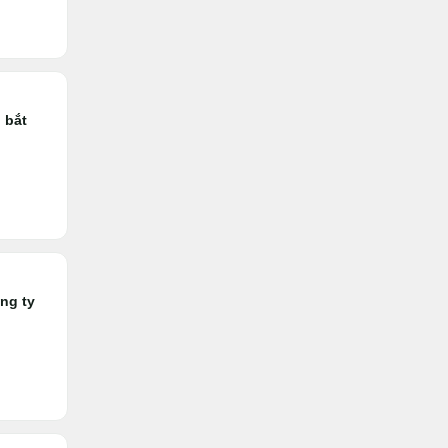
 bắt
ng ty