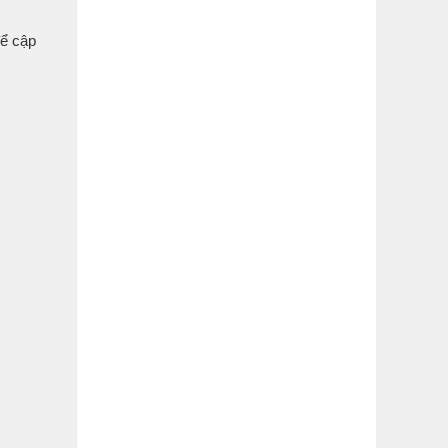
ể cập