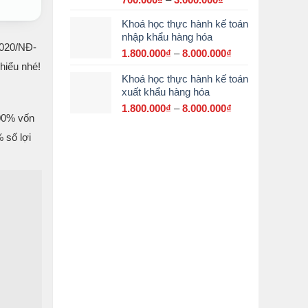
giá:
Khoá học thực hành kế toán
từ
nhập khẩu hàng hóa
700.000₫
2020/NĐ-
đến
1.800.000
₫
–
8.000.000
₫
Khoảng
3.000.000₫
hiểu nhé!
giá:
Khoá học thực hành kế toán
từ
xuất khẩu hàng hóa
1.800.000₫
đến
1.800.000
₫
–
8.000.000
₫
Khoảng
100% vốn
8.000.000₫
giá:
từ
 số lợi
1.800.000₫
đến
8.000.000₫