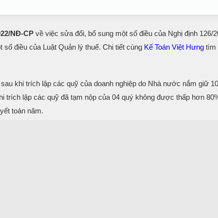
2022/NĐ-CP
về việc sửa đổi, bổ sung một số điều của Nghị định 126/
 số điều của Luật Quản lý thuế. Chi tiết cùng
Kế Toán Việt Hưng
tìm 
ại sau khi trích lập các quỹ của doanh nghiệp do Nhà nước nắm giữ 
u khi trích lập các quỹ đã tạm nộp của 04 quý không được thấp hơn 80%
uyết toán năm.