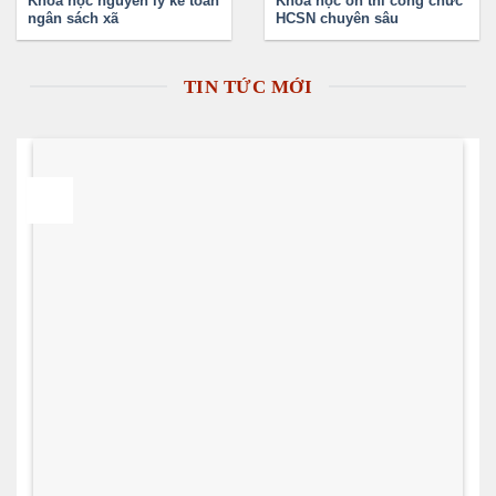
Khóa học nguyên lý kế toán
Khóa học ôn thi công chức
ngân sách xã
HCSN chuyên sâu
TIN TỨC MỚI
28
Th7