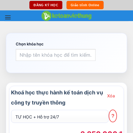
Skip
ĐĂNG KÝ HỌC
Giáo trình Online
to
content
Chọn khóa học
Khoá học thực hành kế toán dịch vụ
Xóa
công ty truyền thông
?