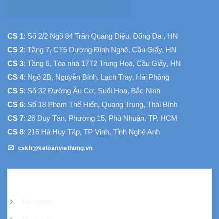
CS 1
: Số 2/2 Ngõ 84 Trần Quang Diệu, Đống Đa , HN
CS 2
: Tầng 7, CT5 Dương Đình Nghệ, Cầu Giấy, HN
CS 3
: Tầng 6, Tòa nhà 17T2 Trung Hoà, Cầu Giấy, HN
CS 4
: Ngõ 2B, Nguyễn Bính, Lạch Tray, Hải Phòng
CS 5
: Số 32 Đường Âu Cơ, Suối Hoa, Bắc Ninh
CS 6
: Số 18 Phạm Thế Hiển, Quang Trung, Thái Bình
CS 7
: 26 Duy Tân, Phường 15, Phú Nhuận, TP. HCM
CS 8
: 216 Hà Huy Tập, TP Vinh, Tỉnh Nghệ Anh
cskh@ketoanviethung.vn
My account
My orders