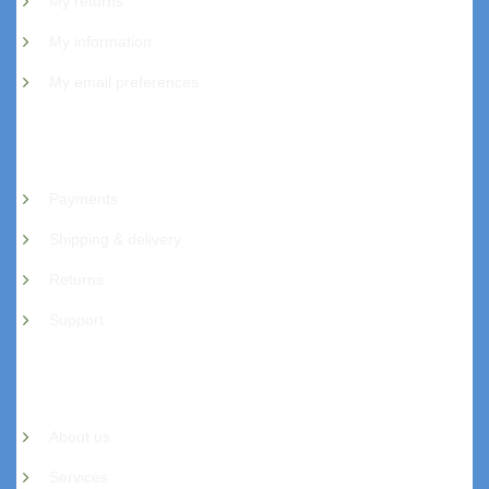
My returns
My information
My email preferences
Cutomer service
Payments
Shipping & delivery
Returns
Support
Contact
About us
Services