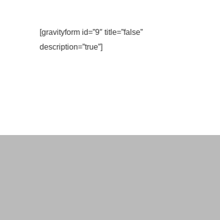
[gravityform id=”9″ title=”false”
description=”true”]